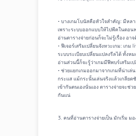
• บางเกมโบนัสคือหัวใจสำคัญ: มีหลาย
เพราะระบบออกแบบให้ไปพีคในตอนฟรีส
อ่านตารางจ่ายก่อนก็จะไม่รู้เรื่อง อาจ
• ฟีเจอร์เสริมเปลี่ยนจังหวะเกม: เกม 
ระบบระเบียบเปลี่ยนแปลงรีลได้ ทั้งหม
อ่านส่วนนี้ก็จะรู้ว่าเกมมีฟีพบร์เสริ
• ช่วยแยกเกมออกมาจากเกมที่น่าเล่น
กระแส แม้กระนั้นเล่นจริงแล้วเกลียด
เข้ากันตนเองนั่นเอง ตารางจ่ายจะช่วย
กันแน่
3. คนที่อ่านตารางจ่ายเป็น มักเริ่ม มอ