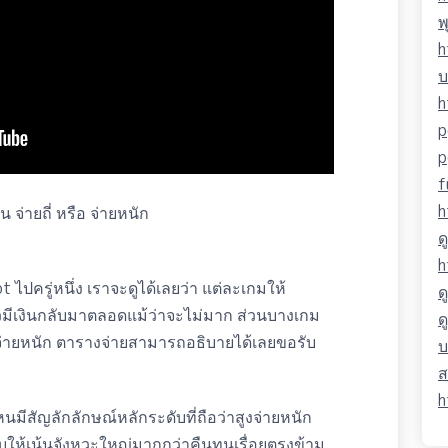
พ
h
บ
h
p
p
f
h
จ่ายถี่ หรือ จ่ายหนัก
ด
h
ไปครู่หนึ่ง เราจะดูได้เลยว่า แต่ละเกมให้
ด
วมีเงินกลับมาตลอดแม้ว่าจะไม่มาก ส่วนบางเกม
ด
ะจ่ายหนัก ตารางจ่ายสามารถอธิบายได้เลยขอรับ
บ
ส
h
ีสัญลักลักษณ์หลักระดับที่ถือว่าสูงจ่ายหนัก
บบให้เน้นจังหวะใหญ่มากกว่าคืนทุนเรื่อยตรงข้าม