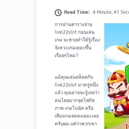
Read Time:
4 Minute, 41 Sec
การอ่านตารางจ่าย
live22slot ก่อนเล่น
เกม จะช่วยทำให้รู้เรื่อง
จังหวะเกมเยอะขึ้น
เรื่อยๆไหม?
แม้คุณเล่นสล็อตกับ
live22slot มาครู่หนึ่ง
แล้ว คุณอาจจะรู้เลยว่า
คนโดยมากจุดโฟกัส
ภาพ เกมโบนัส หรือ
เสียงเกมลดลงเยอะเลย
ครับผม แต่ว่าพวกเขา