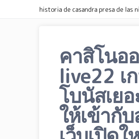
historia de casandra presa de las n
Main
Navigation
คาสิโนออ
live22 เ
โบนัสเยอะ
ให้เข้ากั
เว็บเปิดให