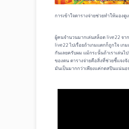
การเข้าใจตารางจ่ายช่วยทำให้มองดูเ
ผู้คนจำนวนมากเล่นสล็อต live22 จาก
live22 ไปเรื่อยถ้าเกมแตกก็ถูกใจ เก
กันเลยครับผม แม้กระนั้นถ้าเราเล่
ของตน ตารางจ่ายคือสิ่งที่ช่วยชี้แจ
มันเป็นมากกว่าเพียงแค่กดสปินแน่นอ