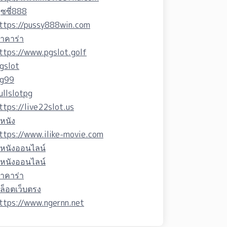
ุซซี่888
ttps://pussy888win.com
าคาร่า
ttps://www.pgslot.golf
gslot
g99
ullslotpg
ttps://live22slot.us
ูหนัง
ttps://www.ilike-movie.com
ูหนังออนไลน์
ูหนังออนไลน์
าคาร่า
ล็อตเว็บตรง
ttps://www.ngernn.net