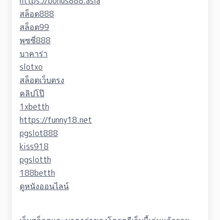
https://bonus888.asia
สล็อต888
สล็อต99
พุซซี่888
บาคาร่า
slotxo
สล็อตเว็บตรง
คลิปโป๊
1xbetth
https://funny18.net
pgslot888
kiss918
pgslotth
188betth
ดูหนังออนไลน์