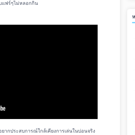
บบแฟร์ๆไม่หลอกกิน
ห
ี่อยากประสบการณ์ใกล้เคียงการเล่นในบ่อนจริง