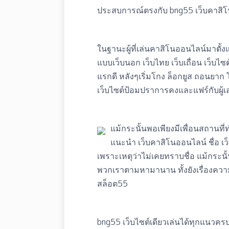
ประสบการณ์ตรงกับ bng55 เว็บคาสิโนที
ในฐานะผู้ที่เล่นคาสิโนออนไลน์มาตั้ง
แบบเว็บนอก เว็บไทย เว็บเถื่อน เว็บไซ
แรกดี หลังๆเริ่มโกง ล็อกยูส ถอนยาก
เว็บไซต์ป้อมปราการคงและแฟร์กับผู้เล่
แม้กระนั้นพอเพียงมีเพื่อนสถา
แนะนำ เว็บคาสิโนออนไลน์ ชื่อ เ
เพราะเหตุว่าไม่เคยทราบชื่อ แม้กระนั้
พวกเราตามหามานาน ทั้งยังเรื่องคว
สล็อต55
bng55 เว็บไซต์เดียวเล่นได้ทุกแนวครบ