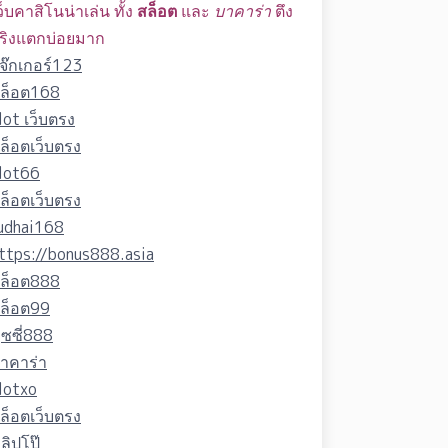
ว็บคาสิโนน่าเล่น ทั้ง
สล็อต
และ
บาคาร่า
ตึง
ริงแตกบ่อยมาก
จ๊กเกอร์123
ล็อต168
lot เว็บตรง
ล็อตเว็บตรง
lot66
ล็อตเว็บตรง
udhai168
ttps://bonus888.asia
ล็อต888
ล็อต99
ุซซี่888
าคาร่า
lotxo
ล็อตเว็บตรง
ลิปโป๊