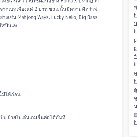
ที่เคยเล่นจากเว็บไซต์อื่นอย่าง Roma X ปรากฏว่า
พ
นจากเบทเพียงแค่ 2 บาท ขณะนั้นมีความคิดว่าฟ
h
อย่างเช่น Mahjong Ways, Lucky Neko, Big Bass
บ
รีสปินเลย
h
p
p
f
h
ด
h
ด
้มีให้ก่อน
ด
บ
ส
ปับ ย้ายไปเล่นเกมอื่นต่อได้ทันที
h