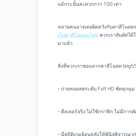
แม้กระนั้นสะดวกกว่า 100 เท่า
หลายคนอาจเคยผิดหวังกับคาสิโนสดจากเ
เว็บคาสิโนออนไลน์
พวกเราสัมผัสได้ใ
มาแล้ว
สิ่งที่พวกเราชอบจากคาสิโนสด bng5
• ถ่ายทอดสดระดับ Full HD ชัดทุกมุม
• ดีลเลอร์จริง ไม่ใช้กราฟิก ไม่มีการต
• มีสถิติเกมย้อนหลังให้พินิจพิจารณา