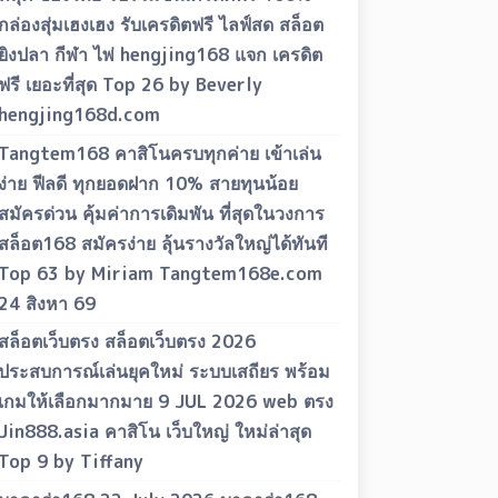
กล่องสุ่มเฮงเฮง รับเครดิตฟรี ไลฟ์สด สล็อต
ยิงปลา กีฬา ไพ่ hengjing168 แจก เครดิต
ฟรี เยอะที่สุด Top 26 by Beverly
hengjing168d.com
Tangtem168 คาสิโนครบทุกค่าย เข้าเล่น
ง่าย ฟีลดี ทุกยอดฝาก 10% สายทุนน้อย
สมัครด่วน คุ้มค่าการเดิมพัน ที่สุดในวงการ
สล็อต168 สมัครง่าย ลุ้นรางวัลใหญ่ได้ทันที
Top 63 by Miriam Tangtem168e.com
24 สิงหา 69
สล็อตเว็บตรง สล็อตเว็บตรง 2026
ประสบการณ์เล่นยุคใหม่ ระบบเสถียร พร้อม
เกมให้เลือกมากมาย 9 JUL 2026 web ตรง
Jin888.asia คาสิโน เว็บใหญ่ ใหม่ล่าสุด
Top 9 by Tiffany