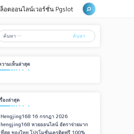
สล็อตออนไลน์เวอร์ชั่น Pgslot
ค้นหา
สำหรับ:
ความเห็นล่าสุด
รื่องล่าสุด
Hengjing168 16 กรกฎา 2026
hengjing168 หวยออนไลน์ อัตราจ่ายมาก
ที่สุด ของไทย โปรโมชั่นเครดิตฟรี 100%