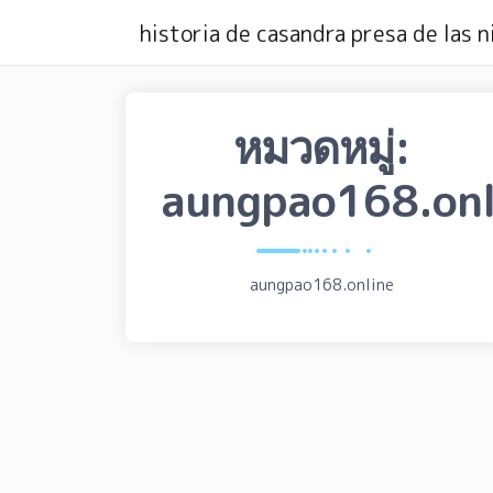
historia de casandra presa de las n
Main
Navigation
หมวดหมู่:
aungpao168.onl
aungpao168.online