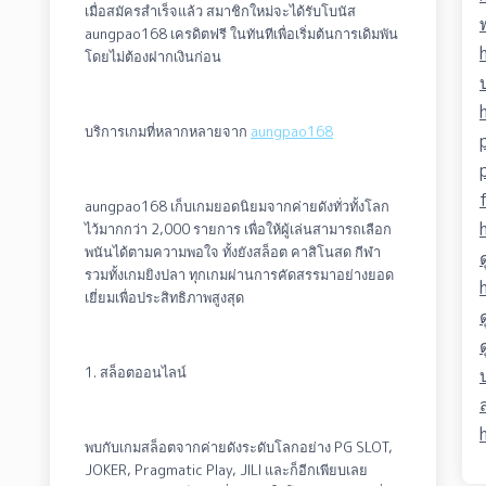
เมื่อสมัครสำเร็จแล้ว สมาชิกใหม่จะได้รับโบนัส
aungpao168 เครดิตฟรี ในทันทีเพื่อเริ่มต้นการเดิมพัน
โดยไม่ต้องฝากเงินก่อน
บริการเกมที่หลากหลายจาก
aungpao168
aungpao168 เก็บเกมยอดนิยมจากค่ายดังทั่วทั้งโลก
ไว้มากกว่า 2,000 รายการ เพื่อให้ผู้เล่นสามารถเลือก
พนันได้ตามความพอใจ ทั้งยังสล็อต คาสิโนสด กีฬา
รวมทั้งเกมยิงปลา ทุกเกมผ่านการคัดสรรมาอย่างยอด
เยี่ยมเพื่อประสิทธิภาพสูงสุด
1. สล็อตออนไลน์
พบกับเกมสล็อตจากค่ายดังระดับโลกอย่าง PG SLOT,
JOKER, Pragmatic Play, JILI และก็อีกเพียบเลย