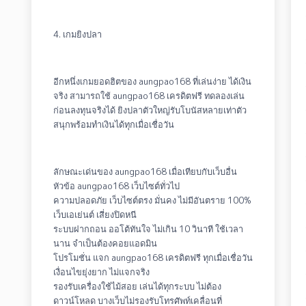
4. เกมยิงปลา
อีกหนึ่งเกมยอดฮิตของ aungpao168 ที่เล่นง่าย ได้เงิน
จริง สามารถใช้ aungpao168 เครดิตฟรี ทดลองเล่น
ก่อนลงทุนจริงได้ ยิงปลาตัวใหญ่รับโบนัสหลายเท่าตัว
สนุกพร้อมทำเงินได้ทุกเมื่อเชื่อวัน
ลักษณะเด่นของ aungpao168 เมื่อเทียบกับเว็บอื่น
หัวข้อ aungpao168 เว็บไซต์ทั่วไป
ความปลอดภัย เว็บไซต์ตรง มั่นคง ไม่มีอันตราย 100%
เว็บเอเย่นต์ เสี่ยงปิดหนี
ระบบฝากถอน ออโต้ทันใจ ไม่เกิน 10 วินาที ใช้เวลา
นาน จำเป็นต้องคอยแอดมิน
โปรโมชั่น แจก aungpao168 เครดิตฟรี ทุกเมื่อเชื่อวัน
เงื่อนไขยุ่งยาก ไม่แจกจริง
รองรับเครื่องใช้ไม้สอย เล่นได้ทุกระบบ ไม่ต้อง
ดาวน์โหลด บางเว็บไม่รองรับโทรศัพท์เคลื่อนที่