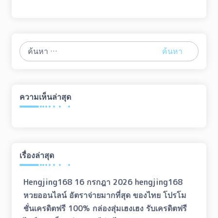
ค้นหา
สำหรับ:
ความเห็นล่าสุด
เรื่องล่าสุด
Hengjing168 16 กรกฎา 2026 hengjing168
หวยออนไลน์ อัตราจ่ายมากที่สุด ของไทย โปรโม
ชั่นเครดิตฟรี 100% กล่องสุ่มเฮงเฮง รับเครดิตฟรี