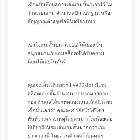
เขียนบันทึกผลการเล่นเกมนั้นๆเอาไว้ ไม่
ว่าจะเป็นเกม จำนวนสปิน เบทฐาน หรือ
สัญญาณต่างๆเพื่อพินิจพิจารณา
เข้าใจเกมสั้นบน live22 ให้เยอะขึ้น
สนุกสนานกับเกมสล็อตที่ได้รับความ
นิยมได้เลยในทันที
คุณจะเห็นได้เลยว่า live22slot มีเกม
สล็อตแบบสั้นจำนวนมากมากมายก่าย
กอง ถ้าคุณได้มาทดลองเล่นแล้วล่ะก็ ผม
เชื่อมั่นเลยว่า คุณจะเข้าจิตใจได้โดย
ทันทีว่าเพราะเหตุใดผู้คนมากไม่น้อยเลย
ทีเดียวถึงนิยมเล่นเกมสั้นมากกว่าเกม
ยาวเวลานี้ โดยส่วนตัว ผมก็เป็นคนๆ