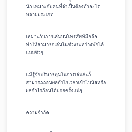
นัก เหมาะกับคนที่จำเป็นต้องทำอะไร
หลายประเภท
เหมาะกับการเล่นบนโทรศัพท์มือถือ
ทำให้สามารถเล่นในช่วงระหว่างพักได้
แบบชิวๆ
แม้รู้จักบริหารทุนในการเล่นล่ะก็
สามารถถอนผลกำไรเวลาเข้าโบนัสหรือ
ผลกำไรก้อนได้บ่อยครั้งแน่ๆ
ความจำกัด