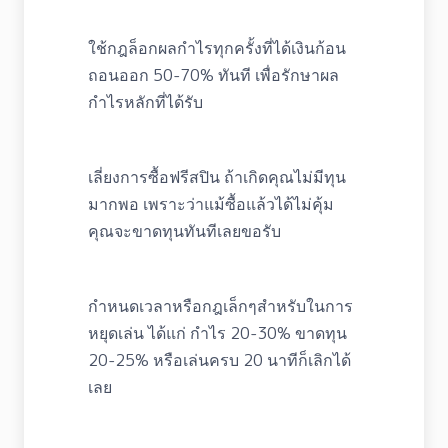
ใช้กฎล็อกผลกำไรทุกครั้งที่ได้เงินก้อน
ถอนออก 50-70% ทันที เพื่อรักษาผล
กำไรหลักที่ได้รับ
เลี่ยงการซื้อฟรีสปิน ถ้าเกิดคุณไม่มีทุน
มากพอ เพราะว่าแม้ซื้อแล้วได้ไม่คุ้ม
คุณจะขาดทุนทันทีเลยขอรับ
กำหนดเวลาหรือกฎเล็กๆสำหรับในการ
หยุดเล่น ได้แก่ กำไร 20-30% ขาดทุน
20-25% หรือเล่นครบ 20 นาทีก็เลิกได้
เลย