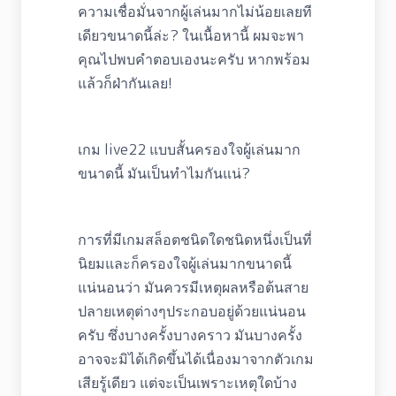
ความเชื่อมั่นจากผู้เล่นมากไม่น้อยเลยที
เดียวขนาดนี้ล่ะ? ในเนื้อหานี้ ผมจะพา
คุณไปพบคำตอบเองนะครับ หากพร้อม
แล้วก็ฝ่ากันเลย!
เกม live22 แบบสั้นครองใจผู้เล่นมาก
ขนาดนี้ มันเป็นทำไมกันแน่?
การที่มีเกมสล็อตชนิดใดชนิดหนึ่งเป็นที่
นิยมและก็ครองใจผู้เล่นมากขนาดนี้
แน่นอนว่า มันควรมีเหตุผลหรือต้นสาย
ปลายเหตุต่างๆประกอบอยู่ด้วยแน่นอน
ครับ ซึ่งบางครั้งบางคราว มันบางครั้ง
อาจจะมิได้เกิดขึ้นได้เนื่องมาจากตัวเกม
เสียรู้เดียว แต่จะเป็นเพราะเหตุใดบ้าง