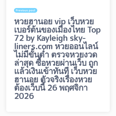
navigation
Previous post
หวยฮานอย vip เว็บหวย
เบอร์ต้นของเมืองไทย Top
72 by Kayleigh sky-
liners.com หวยออนไลน์
ไม่มีขั้นต่ำ ตรวจหวยงวด
ล่าสุด ซื้อหวยผ่านเว็บ ถูก
แล้วเงินเข้าทันที เว็บหวย
ฮานอย ตัวจริงเรื่องหวย
ต้องเว็บนี้ 26 พฤศจิกา
2026