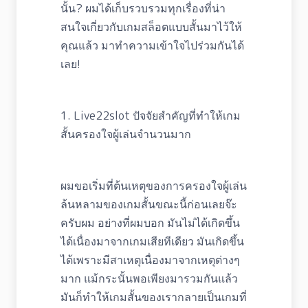
นั้น? ผมได้เก็บรวบรวมทุกเรื่องที่น่า
สนใจเกี่ยวกับเกมสล็อตแบบสั้นมาไว้ให้
คุณแล้ว มาทำความเข้าใจไปร่วมกันได้
เลย!
1. Live22slot ปัจจัยสำคัญที่ทำให้เกม
สั้นครองใจผู้เล่นจำนวนมาก
ผมขอเริ่มที่ต้นเหตุของการครองใจผู้เล่น
ล้นหลามของเกมสั้นขณะนี้ก่อนเลยจ๊ะ
ครับผม อย่างที่ผมบอก มันไม่ได้เกิดขึ้น
ได้เนื่องมาจากเกมเสียทีเดียว มันเกิดขึ้น
ได้เพราะมีสาเหตุเนื่องมาจากเหตุต่างๆ
มาก แม้กระนั้นพอเพียงมารวมกันแล้ว
มันก็ทำให้เกมสั้นของเรากลายเป็นเกมที่