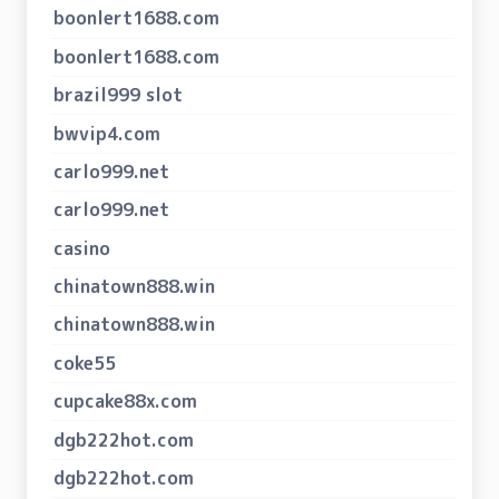
boonlert1688.com
boonlert1688.com
brazil999 slot
bwvip4.com
carlo999.net
carlo999.net
casino
chinatown888.win
chinatown888.win
coke55
cupcake88x.com
dgb222hot.com
dgb222hot.com