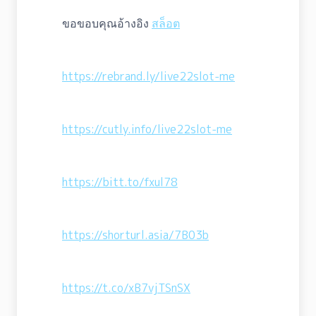
ขอขอบคุณอ้างอิง
สล็อต
https://rebrand.ly/live22slot-me
https://cutly.info/live22slot-me
https://bitt.to/fxul78
https://shorturl.asia/7B03b
https://t.co/xB7vjTSnSX