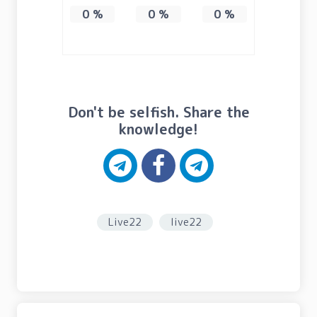
0
%
0
%
0
%
Don't be selfish. Share the
knowledge!
Live22
live22
Post