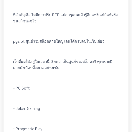
ที่สำคัญคือ ไม่มีการปรับ RTP แปลกๆเล่นแล้วรู้สึกแฟร์ แพ้ก็แพ้จริง
ชนะก็ชนะจริง
pgslot ศูนย์รวมสล็อตค่ายใหญ่ เล่นได้ครบจบในเว็บเดียว
เว็บที่ผมใช้อยู่ในเวลานี้ เรียกว่าเป็นศูนย์รวมสล็อตจริงๆเพราะมี
ค่ายดังเกือบทั้งหมด อย่างเช่น
• PG Soft
• Joker Gaming
• Pragmatic Play