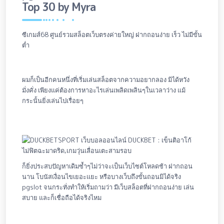
Top 30 by Myra
ซีเกมส์68 ศูนย์รวมสล็อตเว็บตรงค่ายใหญ่ ฝากถอนง่าย เร็ว ไม่มีขั้น
ต่ำ
ผมก็เป็นอีกคนหนึ่งที่เริ่มเล่นสล็อตจากความอยากลอง มิได้หวัง
มั่งคั่ง เพียงแค่ต้องการหาอะไรเล่นเพลิดเพลินๆในเวลาว่าง แม้
กระนั้นยิ่งเล่นไปเรื่อยๆ
ก็ยิ่งประสบปัญหาเดิมซ้ำๆไม่ว่าจะเป็นเว็บไซต์โหลดช้า ฝากถอน
นาน โบนัสเงื่อนไขเยอะแยะ หรือบางเว็บถึงขั้นถอนมิได้จริง
pgslot จนกระทั่งทำให้เริ่มถามว่า มีเว็บสล็อตที่ฝากถอนง่าย เล่น
สบาย และก็เชื่อถือได้จริงไหม