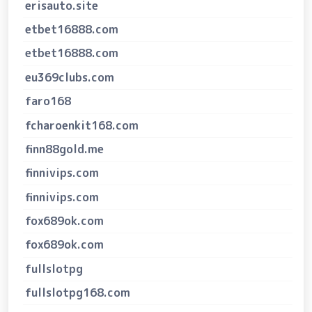
erisauto.site
etbet16888.com
etbet16888.com
eu369clubs.com
faro168
fcharoenkit168.com
finn88gold.me
finnivips.com
finnivips.com
fox689ok.com
fox689ok.com
fullslotpg
fullslotpg168.com