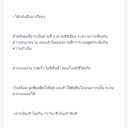
• ได้กลับคืนมาเรื่อยๆ
สำหรับผมถือว่าเป็นค่ายที่ บาลานซ์ดีเยี่ยม ระหว่างการเสี่ยงกับ
ความสนุกสนาน เล่นแล้วไม่เคยทราบสึกว่าระบบดูดกระทั่งเกิน
ความจำเป็น
ฝากถอนง่าย รวดเร็ว ไม่มีขั้นต่ำ ตอบโจทย์ชีวิตจริง
เว็บสล็อต จุดที่ผมติดใจที่สุด และทำให้ตัดสินใจเล่นยาวๆเป็น ระบบ
ฝากถอนออโต้
• ฝากเงินเข้าไม่เกิน 10 วินาที เงินเข้าทันที