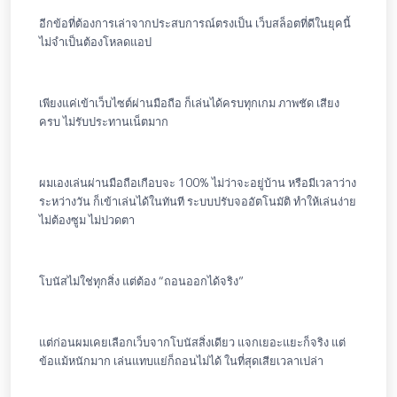
อีกข้อที่ต้องการเล่าจากประสบการณ์ตรงเป็น เว็บสล็อตที่ดีในยุคนี้
ไม่จำเป็นต้องโหลดแอป
เพียงแค่เข้าเว็บไซต์ผ่านมือถือ ก็เล่นได้ครบทุกเกม ภาพชัด เสียง
ครบ ไม่รับประทานเน็ตมาก
ผมเองเล่นผ่านมือถือเกือบจะ 100% ไม่ว่าจะอยู่บ้าน หรือมีเวลาว่าง
ระหว่างวัน ก็เข้าเล่นได้ในทันที ระบบปรับจออัตโนมัติ ทำให้เล่นง่าย
ไม่ต้องซูม ไม่ปวดตา
โบนัสไม่ใช่ทุกสิ่ง แต่ต้อง “ถอนออกได้จริง”
แต่ก่อนผมเคยเลือกเว็บจากโบนัสสิ่งเดียว แจกเยอะแยะก็จริง แต่
ข้อแม้หนักมาก เล่นแทบแย่ก็ถอนไม่ได้ ในที่สุดเสียเวลาเปล่า