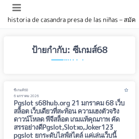
Main
historia de casandra presa de las niñas – สมัค
Navigation
ป้ายกำกับ:
ซีเกมส์68
ซีเกมส์68
6 มกราคม 2026
Pgslot s68hub.org 21 มกราคม 68 เว็บ
สล็อต เว็บเดียวที่สะท้อน ความเฮงตัวจริง
ดาวน์โหลด พีจีสล็อต เกมแท้คุณภาพ คัด
สรรอย่างดีPgslot,Slotxo,Joker123
pgslot ยกระดับไลฟ์สไตล์ แค่เล่นเว็บนี้