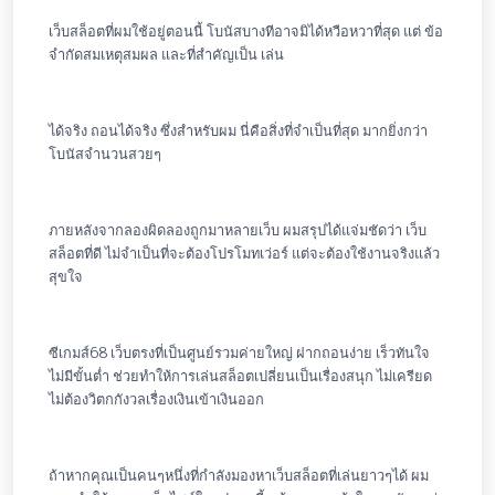
เว็บสล็อตที่ผมใช้อยู่ตอนนี้ โบนัสบางทีอาจมิได้หวือหวาที่สุด แต่ ข้อ
จำกัดสมเหตุสมผล และที่สำคัญเป็น เล่น
ได้จริง ถอนได้จริง ซึ่งสำหรับผม นี่คือสิ่งที่จำเป็นที่สุด มากยิ่งกว่า
โบนัสจำนวนสวยๆ
ภายหลังจากลองผิดลองถูกมาหลายเว็บ ผมสรุปได้แจ่มชัดว่า เว็บ
สล็อตที่ดี ไม่จำเป็นที่จะต้องโปรโมทเว่อร์ แต่จะต้องใช้งานจริงแล้ว
สุขใจ
ซีเกมส์68 เว็บตรงที่เป็นศูนย์รวมค่ายใหญ่ ฝากถอนง่าย เร็วทันใจ
ไม่มีขั้นต่ำ ช่วยทำให้การเล่นสล็อตเปลี่ยนเป็นเรื่องสนุก ไม่เครียด
ไม่ต้องวิตกกังวลเรื่องเงินเข้าเงินออก
ถ้าหากคุณเป็นคนๆหนึ่งที่กำลังมองหาเว็บสล็อตที่เล่นยาวๆได้ ผม