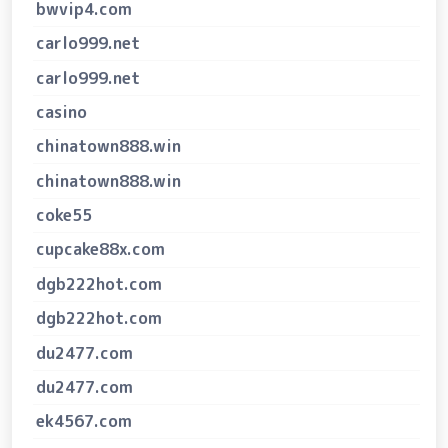
bwvip4.com
carlo999.net
carlo999.net
casino
chinatown888.win
chinatown888.win
coke55
cupcake88x.com
dgb222hot.com
dgb222hot.com
du2477.com
du2477.com
ek4567.com