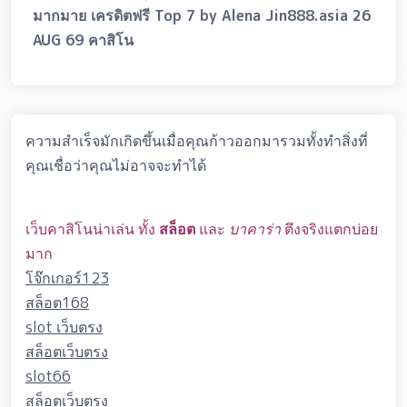
มากมาย เครดิตฟรี Top 7 by Alena Jin888.asia 26
AUG 69 คาสิโน
ความสำเร็จมักเกิดขึ้นเมื่อคุณก้าวออกมารวมทั้งทำสิ่งที่
คุณเชื่อว่าคุณไม่อาจจะทำได้
เว็บคาสิโนน่าเล่น ทั้ง
สล็อต
และ
บาคาร่า
ตึงจริงแตกบ่อย
มาก
โจ๊กเกอร์123
สล็อต168
slot เว็บตรง
สล็อตเว็บตรง
slot66
สล็อตเว็บตรง