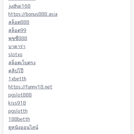
judhai168
https://bonus888.asia
สล็อต888
สล็อต99
พุซซี่888
บาคาร่า
slotxo
สล็อตเว็บตรง
คลิปโป๊
1xbetth
https://funny18.net
pgslot888
kiss918
pgslotth
188betth
ดูหนังออนไลน์