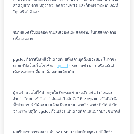
สำคัญมาก ด้วยเหตุว่าช่วยลดความจำเจ และก็เพิ่มจังหวะพบเกมที่
“ถูกจริต” ตัวเอง
ซีเกมส์68 เว็บยอดฮิต คนเล่นเยอะแยะ แตกง่าย โบนัสแตกหลาย
ครั้ง เล่นง่าย
pgslot ถือว่าเป็นหนึ่งในค่ายที่ผมเห็นคนพูดถึงเยอะแยะ ไม่ว่าจะ
ตามกรุ๊ปสล็อตในโซเชียล,
pgslot
กระดานข่าวสาร หรือแม้แต่
เพื่อนรอบกายที่เล่นสล็อตแบบเดียวกัน
ผู้คนจำนวนไม่ใช้น้อยพูดในลักษณะทำนองเดียวกันว่า “เกมแตก
ง่าย”, “โบนัสเข้าไว”, “เล่นแล้วไม่อึดอัด” ทีแรกๆผมเองก็ไม่ได้เชื่อ
ทั้งปวง กระทั่งได้ลองเล่นด้วยตัวเองแบบเอาจริงเอาจัง ถึงได้เข้าใจ
ว่าเพราะเหตุใด pgslot ถึงเปลี่ยนเป็นค่ายที่คนเล่นมากมายขนาดนี้
ผมเริ่มจากการทดลองเล่น pgslot แบบเงินน้อยๆก่อน มิได้หวัง