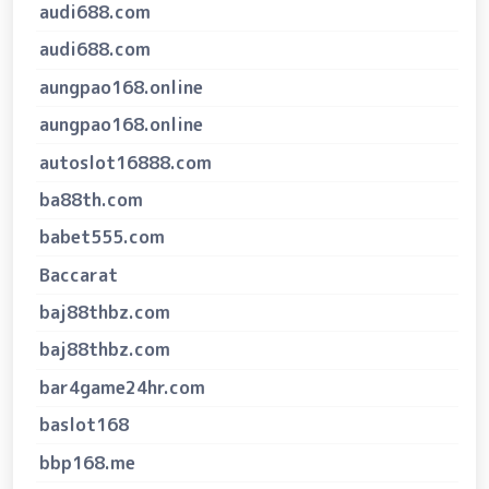
audi688.com
audi688.com
aungpao168.online
aungpao168.online
autoslot16888.com
ba88th.com
babet555.com
Baccarat
baj88thbz.com
baj88thbz.com
bar4game24hr.com
baslot168
bbp168.me