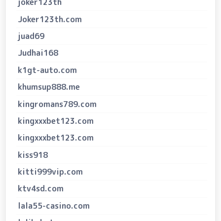
joker123th
Joker123th.com
juad69
Judhai168
k1gt-auto.com
khumsup888.me
kingromans789.com
kingxxxbet123.com
kingxxxbet123.com
kiss918
kitti999vip.com
ktv4sd.com
lala55-casino.com