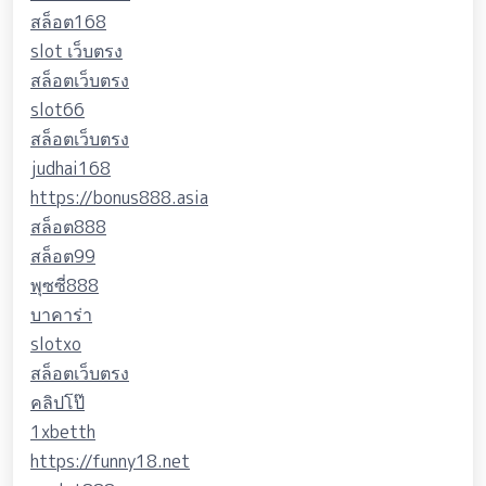
สล็อต168
slot เว็บตรง
สล็อตเว็บตรง
slot66
สล็อตเว็บตรง
judhai168
https://bonus888.asia
สล็อต888
สล็อต99
พุซซี่888
บาคาร่า
slotxo
สล็อตเว็บตรง
คลิปโป๊
1xbetth
https://funny18.net