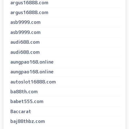
argus16888.com
argus16888.com
asb9999.com
asb9999.com
audi688.com
audi688.com
aungpao168.online
aungpao168.online
autoslot16888.com
ba88th.com
babet555.com
Baccarat
baj88thbz.com