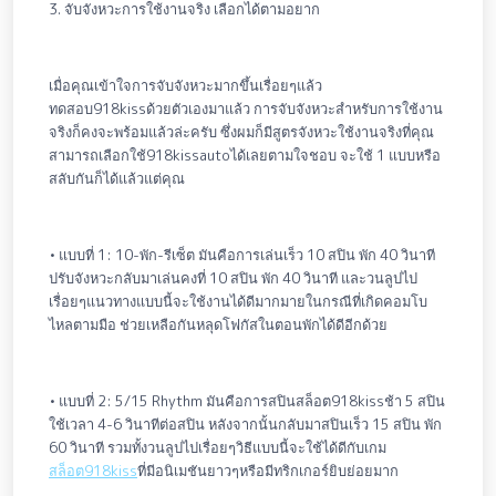
3. จับจังหวะการใช้งานจริง เลือกได้ตามอยาก
เมื่อคุณเข้าใจการจับจังหวะมากขึ้นเรื่อยๆแล้ว
ทดสอบ918kissด้วยตัวเองมาแล้ว การจับจังหวะสำหรับการใช้งาน
จริงก็คงจะพร้อมแล้วล่ะครับ ซึ่งผมก็มีสูตรจังหวะใช้งานจริงที่คุณ
สามารถเลือกใช้918kissautoได้เลยตามใจชอบ จะใช้ 1 แบบหรือ
สลับกันก็ได้แล้วแต่คุณ
• แบบที่ 1: 10-พัก-รีเซ็ต มันคือการเล่นเร็ว 10 สปิน พัก 40 วินาที
ปรับจังหวะกลับมาเล่นคงที่ 10 สปิน พัก 40 วินาที และวนลูปไป
เรื่อยๆแนวทางแบบนี้จะใช้งานได้ดีมากมายในกรณีที่เกิดคอมโบ
ไหลตามมือ ช่วยเหลือกันหลุดโฟกัสในตอนพักได้ดีอีกด้วย
• แบบที่ 2: 5/15 Rhythm มันคือการสปินสล็อต918kissช้า 5 สปิน
ใช้เวลา 4-6 วินาทีต่อสปิน หลังจากนั้นกลับมาสปินเร็ว 15 สปิน พัก
60 วินาที รวมทั้งวนลูปไปเรื่อยๆวิธีแบบนี้จะใช้ได้ดีกับเกม
สล็อต918kiss
ที่มีอนิเมชันยาวๆหรือมีทริกเกอร์ยิบย่อยมาก