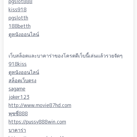
pgslot888
kiss918
pgslotth
188betth
ดูหนังออนไลน์
เว็บสล็อตและบาคาร่าของโครตดีเว็บนี้เล่นแล้วรวยจัดๆ
918kiss
ดูหนังออนไลน์
สล็อตเว็บตรง
sagame
joker123
http://www.movie87hd.com
พุซซี่888
https://pussy888win.com
บาคาร่า