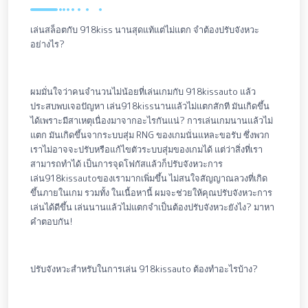
เล่นสล็อตกับ 918kiss นานสุดแท้แต่ไม่แตก จำต้องปรับจังหวะ
อย่างไร?
ผมมั่นใจว่าคนจำนวนไม่น้อยที่เล่นเกมกับ 918kissauto แล้ว
ประสบพบเจอปัญหา เล่น918kissนานแล้วไม่แตกสักที มันเกิดขึ้น
ได้เพราะมีสาเหตุเนื่องมาจากอะไรกันแน่? การเล่นเกมนานแล้วไม่
แตก มันเกิดขึ้นจากระบบสุ่ม RNG ของเกมนั่นแหละขอรับ ซึ่งพวก
เราไม่อาจจะปรับหรือแก้ไขตัวระบบสุ่มของเกมได้ แต่ว่าสิ่งที่เรา
สามารถทำได้ เป็นการจุดโฟกัสแล้วก็ปรับจังหวะการ
เล่น918kissautoของเรามากเพิ่มขึ้น ไม่สนใจสัญญาณลวงที่เกิด
ขึ้นภายในเกม รวมทั้ง ในเนื้อหานี้ ผมจะช่วยให้คุณปรับจังหวะการ
เล่นได้ดีขึ้น เล่นนานแล้วไม่แตกจำเป็นต้องปรับจังหวะยังไง? มาหา
คำตอบกัน!
ปรับจังหวะสำหรับในการเล่น 918kissauto ต้องทำอะไรบ้าง?