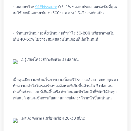
• เบสเบทเริ่ม:
918kissauto
0.5-1% ของงบประมาณเซสชันที่คุณ
จะใช้ ยกตัวอย่างเช่น งบ 300 บาท เบท 1.5-3 บาทต่อสปิน
• กำหนดเป้าหมาย: ตั้งเป้าหมายทำกำไร 30-80% หรือขาดทุนไม่
เกิน 40-60% ไม่ว่าจะสัมผัสส่วนไหนก่อนก็เลิกในทันที
2. รู้เรื่องโครงสร้างจังหวะ 3 เฟสก่อน
เมื่อคุณมีความพร้อมในการเล่นสล็อต918kissแล้ว เราจะพาคุณมา
ทำความเข้าใจโครงสร้างของจังหวะที่เกิดขึ้นด้านใน 3 เฟสก่อน
มันเป็นจังหวะเกมที่เกิดขึ้นจริง ถ้าเกิดคุณเข้าใจแล้วก็พินิจได้ในทุก
เฟสล่ะก็ คุณจะจัดการกับสถานการณ์ต่างๆก้าวหน้าขึ้นแน่นอน
เฟส A: Warm (เตรียมพร้อม 20-30 สปิน)