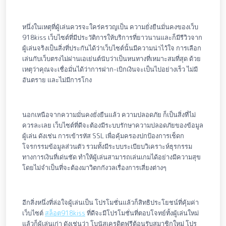
หนึ่งในเหตุที่ผู้เล่นควรจะใคร่ครวญเป็น ความยั่งยืนมั่นคงของเว็บ
918kiss เว็บไซต์ที่มีประวัติการให้บริการที่ยาวนานและก็มีรีวิวจาก
ผู้เล่นจริงเป็นสิ่งที่ประกันได้ว่าเว็บไซต์นั้นมีความน่าไว้ใจ การเลือก
เล่นกับเว็บตรงไม่ผ่านเอเย่นต์นับว่าเป็นหนทางที่เหมาะสมที่สุด ด้วย
เหตุว่าคุณจะเชื่อมั่นได้ว่าการฝาก-เบิกเงินจะเป็นไปอย่างเร็ว ไม่มี
อันตราย และไม่มีการโกง
นอกเหนือจากความมั่นคงยั่งยืนแล้ว ความปลอดภัย ก็เป็นสิ่งที่ไม่
ควรละเลย เว็บไซต์ที่ดีจะต้องมีระบบรักษาความปลอดภัยของข้อมูล
ผู้เล่น ดังเช่น การเข้ารหัส SSL เพื่อคุ้มครองปกป้องการเช็ดก
โจรกรรมข้อมูลส่วนตัว รวมทั้งมีระบบระเบียบวิเคราะห์ธุรกรรม
ทางการเงินที่เด่นชัด ทำให้ผู้เล่นสามารถเล่นเกมได้อย่างมีความสุข
โดยไม่จำเป็นที่จะต้องมาวิตกกังวลเรื่องการเสี่ยงต่างๆ
อีกสิ่งหนึ่งที่ล่อใจผู้เล่นเป็น โปรโมชั่นแล้วก็สิทธิประโยชน์ที่คุ้มค่า
เว็บไซต์
สล็อต918kiss
ที่ดีจะมีโปรโมชั่นที่ตอบโจทย์ทั้งผู้เล่นใหม่
แล้วก็ผู้เล่นเก่า ดังเช่นว่า โบนัสเครดิตฟรีต้อนรับสมาชิกใหม่ โปร