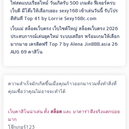
ไพ่สดแบบเรียลไทม์ วันเกิดรับ 500 เกมดัง ฟีเจอร์ครบ
เว็บดี มีโต๊ะให้เลือกเยอะ sexy168 เข้าเล่นวันนี้ รับโปร
ดีทันที Top 41 by Lorrie Sexy168c.com
เว็บแม่ สล็อตเว็บตรง เว็บไซต์ใหญ่ สล็อตเว็บตรง 2026
ประสบการณ์เล่นยุคใหม่ ระบบเสถียร พร้อมเกมให้เลือก
มากมาย เครดิตฟรี Top 7 by Alena Jin888.asia 26
AUG 69 คาสิโน
ความสำเร็จมักเกิดขึ้นเมื่อคุณก้าวออกมารวมทั้งทำสิ่งที่
คุณเชื่อว่าคุณไม่อาจจะทำได้
เว็บคาสิโนน่าเล่น ทั้ง
สล็อต
และ
บาคาร่า
ตึงจริงแตกบ่อย
มาก
โจ๊กเกอร์123