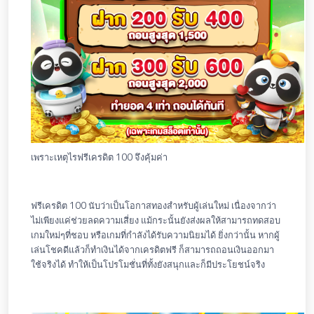
เพราะเหตุไรฟรีเครดิต 100 จึงคุ้มค่า
ฟรีเครดิต 100 นับว่าเป็นโอกาสทองสำหรับผู้เล่นใหม่ เนื่องจากว่า
ไม่เพียงแค่ช่วยลดความเสี่ยง แม้กระนั้นยังส่งผลให้สามารถทดสอบ
เกมใหม่ๆที่ชอบ หรือเกมที่กำลังได้รับความนิยมได้ ยิ่งกว่านั้น หากผู้
เล่นโชคดีแล้วก็ทำเงินได้จากเครดิตฟรี ก็สามารถถอนเงินออกมา
ใช้จริงได้ ทำให้เป็นโปรโมชั่นที่ทั้งยังสนุกและก็มีประโยชน์จริง