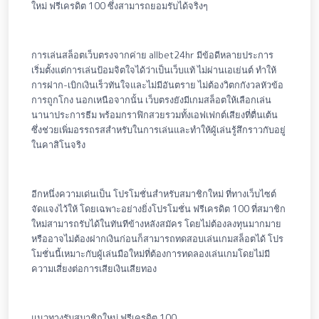
ใหม่ ฟรีเครดิต 100 ซึ่งสามารถยอมรับได้จริงๆ
การเล่นสล็อตเว็บตรงจากค่าย allbet24hr มีข้อดีหลายประการ
เริ่มตั้งแต่การเล่นป้อมจิตใจได้ว่าเป็นเว็บแท้ ไม่ผ่านเอเย่นต์ ทำให้
การฝาก-เบิกเงินเร็วทันใจและไม่มีอันตราย ไม่ต้องวิตกกังวลหัวข้อ
การถูกโกง นอกเหนือจากนั้น เว็บตรงยังมีเกมสล็อตให้เลือกเล่น
นานาประการธีม พร้อมกราฟิกสวยรวมทั้งเอฟเฟกต์เสียงที่ตื่นเต้น
ซึ่งช่วยเพิ่มอรรถรสสำหรับในการเล่นและทำให้ผู้เล่นรู้สึกราวกับอยู่
ในคาสิโนจริง
อีกหนึ่งความเด่นเป็น โปรโมชั่นสำหรับสมาชิกใหม่ ที่ทางเว็บไซต์
จัดแจงไว้ให้ โดยเฉพาะอย่างยิ่งโปรโมชั่น ฟรีเครดิต 100 ที่สมาชิก
ใหม่สามารถรับได้ในทันทีข้างหลังสมัคร โดยไม่ต้องลงทุนมากมาย
หรืออาจไม่ต้องฝากเงินก่อนก็สามารถทดสอบเล่นเกมสล็อตได้ โปร
โมชั่นนี้เหมาะกับผู้เล่นมือใหม่ที่ต้องการทดลองเล่นเกมโดยไม่มี
ความเสี่ยงต่อการเสียเงินเสียทอง
แนวทางรับสมาชิกใหม่ ฟรีเครดิต 100