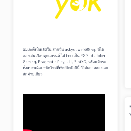
ผมเองก็เป็นเลิศใน สายปั่น askyouwin888 vip ที่ได้
ลองเล่นเกือบทุกแบรนด์ ไม่ว่าจะเป็น PG Slot, Joker
Gaming, Pragmatic Play, JILI, SlotXO, หรือแม้กระ
ทั้งแบรนด์สมาชิกใหม่ที่เพิ่งเปิดตัวปีนี้ ก็ไม่พลาดลองเลย
สักค่ายเดียว!