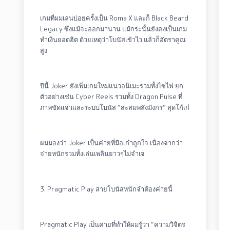
เกมที่ผมเล่นบ่อยครั้งเป็น Roma X และก็ Black Beard
Legacy ซึ่งแม้จะออกมานาน แม้กระนั้นยังคงเป็นเกม
ทำเงินยอดฮิต ด้วยเหตุว่าโบนัสเข้าไว แล้วก็อัตราคูณ
สูง
ปีนี้ Joker ยังเพิ่มเกมใหม่แนวอนิเมะรวมทั้งไซไฟ ยก
ตัวอย่างเช่น Cyber Reels รวมทั้ง Dragon Pulse ที่
ภาพชัดแจ๋วและระบบโบนัส “สะสมพลังมังกร” สุดโก้เก๋
ผมมองว่า Joker เป็นค่ายที่มือเก๋าถูกใจ เนื่องจากว่า
จ่ายหนักรวมทั้งเล่นเพลินยาวๆไม่จำเจ
3. Pragmatic Play สายโบนัสหนักจำต้องค่ายนี้
Pragmatic Play เป็นค่ายที่ทำให้ผมรู้ว่า “ความวิจิตร