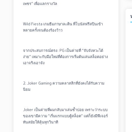
เพชร” เพื่อแลกรางวัล
Wild Fiesta เกมธีมภาษาละติน ที่โบนัสฟรีสปินเข้า
หลายครั้งจนต้องร้องว้าว
จากประสบการณ์ตรง: PG เป็นค่ายที่ “จับจังหวะได้
ง่าย” เหมาะกับมือใหม่ที่ต้องการเริ่มต้นเล่นสล็อตอย่าง
เอาจริงเอาจัง
2. Joker Gaming ความคลาสสิกที่ยังคงได้รับความ
นิยม
Joker เป็นค่ายที่ผมกลับมาเล่นซ้ำบ่อย เพราะว่าระบบ
ของเขามีความ “เริ่มแรกแบบตู้สล็อต” แต่ก็ยังมีฟีเจอร์
ทันสมัยให้ลุ้นทุกวินาที