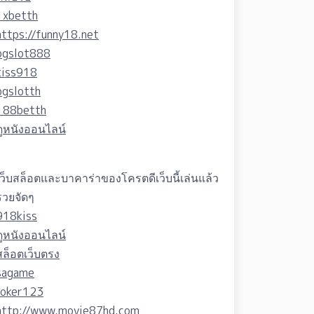
1xbetth
https://funny18.net
pgslot888
kiss918
pgslotth
188betth
ดูหนังออนไลน์
เว็บสล็อตและบาคาร่าของโครตดีเว็บนี้เล่นแล้ว
รวยจัดๆ
918kiss
ดูหนังออนไลน์
สล็อตเว็บตรง
sagame
joker123
http://www.movie87hd.com