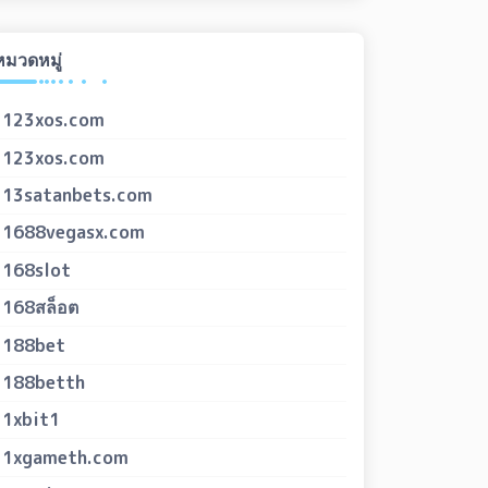
หมวดหมู่
123xos.com
123xos.com
13satanbets.com
1688vegasx.com
168slot
168สล็อต
188bet
188betth
1xbit1
1xgameth.com