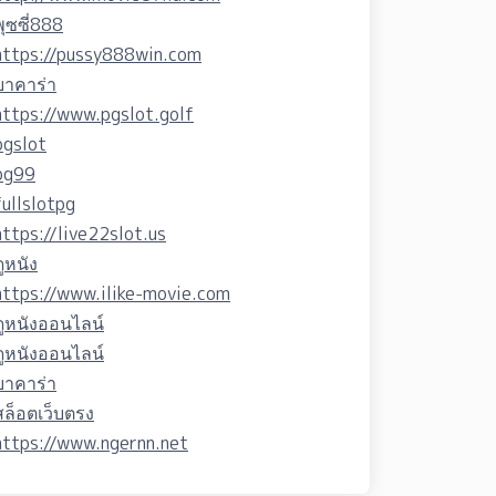
พุซซี่888
https://pussy888win.com
บาคาร่า
https://www.pgslot.golf
pgslot
pg99
fullslotpg
https://live22slot.us
ดูหนัง
https://www.ilike-movie.com
ดูหนังออนไลน์
ดูหนังออนไลน์
บาคาร่า
สล็อตเว็บตรง
https://www.ngernn.net