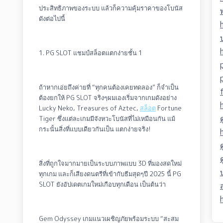
ประสิทธิภาพของระบบ แล้วก็ความคุ้มราคาของโบนัส
ดังต่อไปนี้
1. PG SLOT แชมป์สล็อตแตกง่ายชั้น 1
ถ้าหากเอ่ยถึงค่ายที่ “ทุกคนต้องเคยทดลอง” ก็จำเป็น
ต้องยกให้ PG SLOT จริงๆผมเองเริ่มจากเกมดังอย่าง
Lucky Neko, Treasures of Aztec,
สล็อต
Fortune
Tiger ซึ่งแต่ละเกมมีจังหวะโบนัสที่ไม่เหมือนกัน แม้
กระนั้นสิ่งที่แบบเดียวกันเป็น แตกง่ายจริง!
สิ่งที่ถูกใจมากมายเป็นระบบภาพแบบ 3D ที่มองสดใหม่
ทุกเกม และก็เสียงดนตรีที่เข้ากับธีมสุดๆปี 2025 นี้ PG
SLOT ยังอัปเดตเกมใหม่เกือบทุกเดือน เป็นต้นว่า
Gem Odyssey เกมแนวเผชิญภัยพร้อมระบบ “สะสม