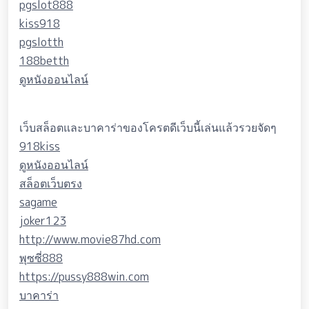
pgslot888
kiss918
pgslotth
188betth
ดูหนังออนไลน์
เว็บสล็อตและบาคาร่าของโครตดีเว็บนี้เล่นแล้วรวยจัดๆ
918kiss
ดูหนังออนไลน์
สล็อตเว็บตรง
sagame
joker123
http://www.movie87hd.com
พุซซี่888
https://pussy888win.com
บาคาร่า