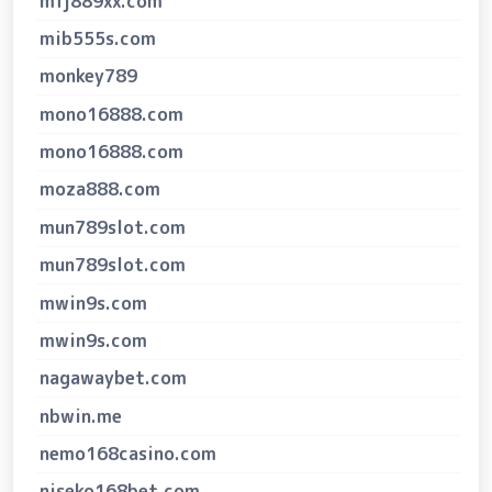
mfj889xx.com
mib555s.com
monkey789
mono16888.com
mono16888.com
moza888.com
mun789slot.com
mun789slot.com
mwin9s.com
mwin9s.com
nagawaybet.com
nbwin.me
nemo168casino.com
niseko168bet.com