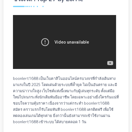
boonlert1688 เป็นเว็บคาสิโนออนไลน์ครบวงจรที่กำลังเดินทาง
มาแรงในปี 2025 โดดเด่นด้วยระบบที่ล้ำยุค ไม่เป็นอันตราย และมี
ความน่าวางใจสูง เว็บไซต์แห่งนี้เหมาะกับผู้เล่นทุกระดับ ตั้งแต่มือ
ใหม่ไปจนกระทั่งนักเดิมพันมืออาชีพ โดยเฉพาะอย่างยิ่งใครกันแน่ที่
ชอบใจความคุ้มราคา เนื่องจากว่าแค่กระทำ boonlert1688
สมัคร คราวแรกก็รับโดยทันที boonlert1688 เครดิตฟรี เพื่อใช้
ทดลองเล่นเกมได้ทุกค่าย ยิ่งกว่านั้นยังสามารถเข้าใช้งานผ่าน
boonlert1688 เข้าระบบ ได้สบายตลอด 1 วัน