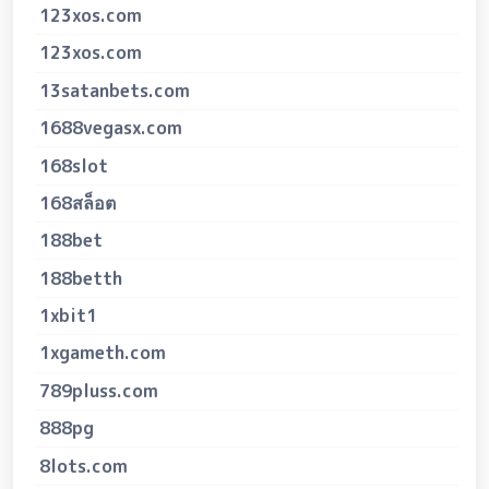
123xos.com
123xos.com
13satanbets.com
1688vegasx.com
168slot
168สล็อต
188bet
188betth
1xbit1
1xgameth.com
789pluss.com
888pg
8lots.com