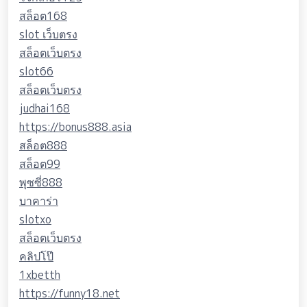
สล็อต168
slot เว็บตรง
สล็อตเว็บตรง
slot66
สล็อตเว็บตรง
judhai168
https://bonus888.asia
สล็อต888
สล็อต99
พุซซี่888
บาคาร่า
slotxo
สล็อตเว็บตรง
คลิปโป๊
1xbetth
https://funny18.net