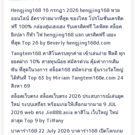
Hengjing168 16 กรกฎา 2026 hengjing168 หวย
ออนไลน์ อัตราจ่ายมากที่สุด ของไทย โปรโมชั่นเครดิต
ฟรี 100% กล่องสุ่มเฮงเฮง รับเครดิตฟรี ไลฟ์สด สล็อต
ยิงปลา กีฬา ไพ่ hengjing168 แจก เครดิตฟรี เยอะ
ที่สุด Top 26 by Beverly hengjing168d.com
Tangtem168 คาสิโนครบทุกค่าย เข้าเล่นง่าย ฟีลดี ทุก
ยอดฝาก 10% สายทุนน้อย สมัครด่วน คุ้มค่าการเดิม
พัน ที่สุดในวงการ สล็อต168 สมัครง่าย ลุ้นรางวัลใหญ่
ได้ทันที Top 63 by Miriam Tangtem168e.com 24
สิงหา 69
สล็อตเว็บตรง สล็อตเว็บตรง 2026 ประสบการณ์เล่นยุค
ใหม่ ระบบเสถียร พร้อมเกมให้เลือกมากมาย 9 JUL
2026 web ตรง Jin888.asia คาสิโน เว็บใหญ่ ใหม่
ล่าสุด Top 9 by Tiffany
บาคาร่า168 22 July 2026 บาคาร่า168 เปิดโลกเกม