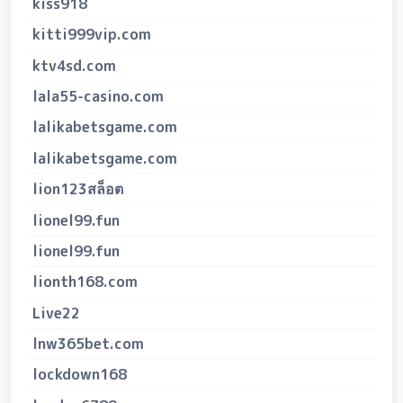
kiss918
kitti999vip.com
ktv4sd.com
lala55-casino.com
lalikabetsgame.com
lalikabetsgame.com
lion123สล็อต
lionel99.fun
lionel99.fun
lionth168.com
Live22
lnw365bet.com
lockdown168