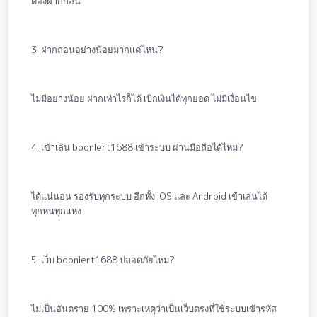
ต้องฝากก่อน
3. ฝากถอนอย่างน้อยมากแค่ไหน?
ไม่มีอย่างน้อย ฝากเท่าไรก็ได้ เบิกเงินได้ทุกยอด ไม่มีเงื่อนไข
4. เข้าเล่น boonlert1688 เข้าระบบ ผ่านมือถือได้ไหม?
ได้แน่นอน รองรับทุกระบบ อีกทั้ง iOS และ Android เข้าเล่นได้
ทุกหนทุกแห่ง
5. เว็บ boonlert1688 ปลอดภัยไหม?
ไม่เป็นอันตราย 100% เพราะเหตุว่าเป็นเว็บตรงที่ใช้ระบบเข้ารหัส