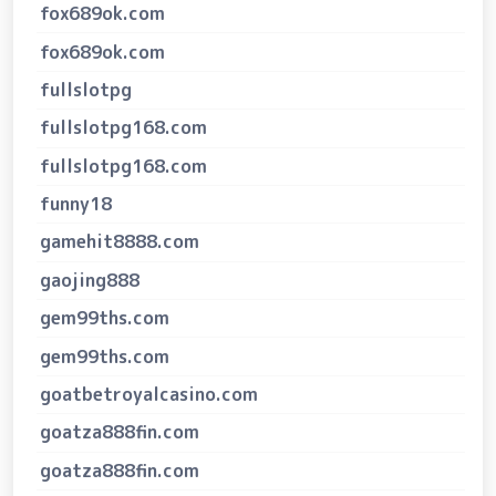
fox689ok.com
fox689ok.com
fullslotpg
fullslotpg168.com
fullslotpg168.com
funny18
gamehit8888.com
gaojing888
gem99ths.com
gem99ths.com
goatbetroyalcasino.com
goatza888fin.com
goatza888fin.com