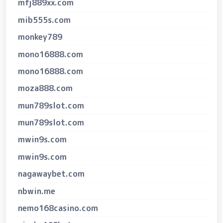
mfj889xx.com
mib555s.com
monkey789
mono16888.com
mono16888.com
moza888.com
mun789slot.com
mun789slot.com
mwin9s.com
mwin9s.com
nagawaybet.com
nbwin.me
nemo168casino.com