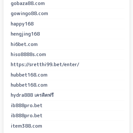
gobaza88.com
gowingo88.com
happy168
hengjing168
hi6bet.com
hiso8888s.com
https://sretthi99.bet/enter/
hubbet168.com
hubbet168.com
hydra888 เครดิตฟรี
ib888pro.bet
ib888pro.bet
item388.com