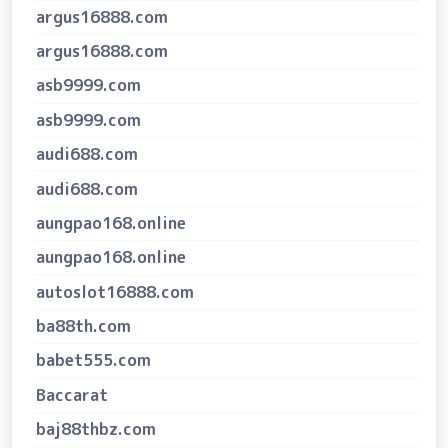
argus16888.com
argus16888.com
asb9999.com
asb9999.com
audi688.com
audi688.com
aungpao168.online
aungpao168.online
autoslot16888.com
ba88th.com
babet555.com
Baccarat
baj88thbz.com