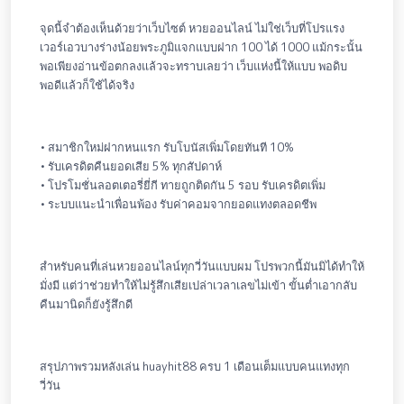
จุดนี้จำต้องเห็นด้วยว่าเว็บไซต์ หวยออนไลน์ ไม่ใช่เว็บที่โปรแรง
เวอร์เอวบางร่างน้อยพระภูมิแจกแบบฝาก 100 ได้ 1000 แม้กระนั้น
พอเพียงอ่านข้อตกลงแล้วจะทราบเลยว่า เว็บแห่งนี้ให้แบบ พอดิบ
พอดีแล้วก็ใช้ได้จริง
• สมาชิกใหม่ฝากหนแรก รับโบนัสเพิ่มโดยทันที 10%
• รับเครดิตคืนยอดเสีย 5% ทุกสัปดาห์
• โปรโมชั่นลอตเตอรี่ยี่กี ทายถูกติดกัน 5 รอบ รับเครดิตเพิ่ม
• ระบบแนะนำเพื่อนพ้อง รับค่าคอมจากยอดแทงตลอดชีพ
สำหรับคนที่เล่นหวยออนไลน์ทุกวี่วันแบบผม โปรพวกนี้มันมิได้ทำให้
มั่งมี แต่ว่าช่วยทำให้ไม่รู้สึกเสียเปล่าเวลาเลขไม่เข้า ขั้นต่ำเอากลับ
คืนมานิดก็ยังรู้สึกดี
สรุปภาพรวมหลังเล่น huayhit88 ครบ 1 เดือนเต็มแบบคนแทงทุก
วี่วัน