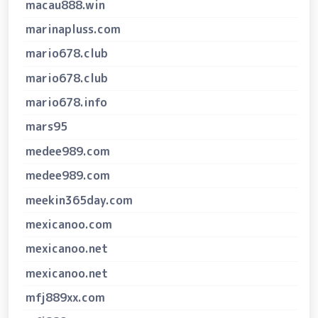
macau888.win
marinapluss.com
mario678.club
mario678.club
mario678.info
mars95
medee989.com
medee989.com
meekin365day.com
mexicanoo.com
mexicanoo.net
mexicanoo.net
mfj889xx.com