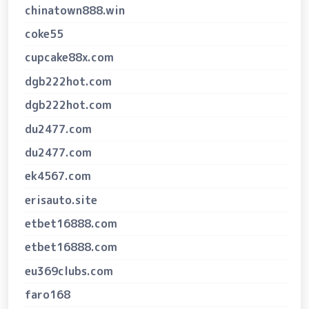
chinatown888.win
coke55
cupcake88x.com
dgb222hot.com
dgb222hot.com
du2477.com
du2477.com
ek4567.com
erisauto.site
etbet16888.com
etbet16888.com
eu369clubs.com
faro168