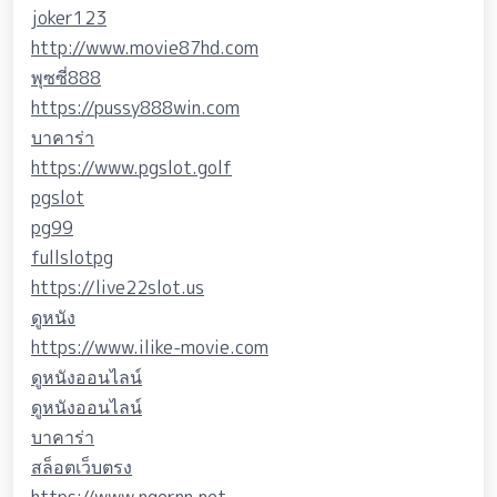
joker123
http://www.movie87hd.com
พุซซี่888
https://pussy888win.com
บาคาร่า
https://www.pgslot.golf
pgslot
pg99
fullslotpg
https://live22slot.us
ดูหนัง
https://www.ilike-movie.com
ดูหนังออนไลน์
ดูหนังออนไลน์
บาคาร่า
สล็อตเว็บตรง
https://www.ngernn.net