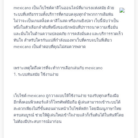
mexicano เป็นเว็บไซต์คาสิโนออนไลน์ที่มาแรงแห่งสมัย ด้วย
ระบบที่เสถียรรวมทั้งบริการที่ครอบคลุมทุกจำพวกการเดิมพัน
ไม่ว่าจะเป็นเกมสล็อต คาสิโนสด หรือเกมยิงปลา เว็บนี้นับว่าเป็น
หนึ่งในตัวเลือกลำดับที่หนึ่งของนักพนันที่ปรารถนาความเชื่อมั่น
และมั่นใจในด้านความปลอดภัย การคลังมั่นคง และบริการรวดเร็ว
ทันใจ สำหรับใครกันแน่ที่กำลังมองหาเว็บที่ครบจบในที่เดียว
mexicano เป็นคำตอบที่คุณไม่สมควรพลาด
เพราะเหตุใดถึงควรที่จะทำการเลือกเล่นกับ mexicano
1. ระบบทันสมัย ใช้งานง่าย
เว็บไซต์ mexicano ถูกวางแบบให้ใช้งานง่าย รองรับทุกเครื่องมือ
อีกทั้งคอมพิวเตอร์แล้วก็โทรศัพท์มือถือ ผู้เล่นสามารถเข้าระบบได้
สะดวกเพียงไม่กี่ขั้นตอนผ่านหน้าเว็บไซต์หลัก โดยมีเมนูภาษาไทย
ครบสมบูรณ์ ช่วยให้ผู้เล่นใหม่เข้าใจง่ายแล้วก็เริ่มต้นได้ในทันทีโดย
ไม่ต้องมีประสบการณ์มาก่อน