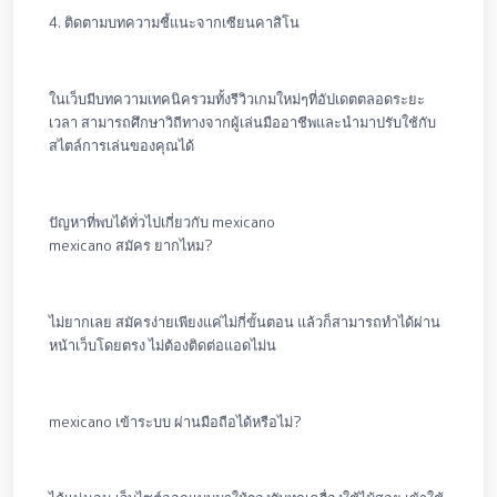
4. ติดตามบทความชี้แนะจากเซียนคาสิโน
ในเว็บมีบทความเทคนิครวมทั้งรีวิวเกมใหม่ๆที่อัปเดตตลอดระยะ
เวลา สามารถศึกษาวิถีทางจากผู้เล่นมืออาชีพและนำมาปรับใช้กับ
สไตล์การเล่นของคุณได้
ปัญหาที่พบได้ทั่วไปเกี่ยวกับ mexicano
mexicano สมัคร ยากไหม?
ไม่ยากเลย สมัครง่ายเพียงแค่ไม่กี่ขั้นตอน แล้วก็สามารถทำได้ผ่าน
หน้าเว็บโดยตรง ไม่ต้องติดต่อแอดไม่น
mexicano เข้าระบบ ผ่านมือถือได้หรือไม่?