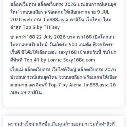
สล็อตเว็บตรง สล็อตเว็บตรง 2026 ประสบการณ์เล่นยุค
ใหม่ ระบบเสถียร พร้อมเกมให้เลือกมากมาย 9 JUL
2026 web ตรง Jin888.asia คาสิโน เว็บใหญ่ ใหม่
ล่าสุด Top 9 by Tiffany
บาคาร่า168 22 July 2026 บาคาร่า168 เปิดโลกเกม
ไพ่สดแบบเรียลไทม์ วันเกิดรับ 500 เกมดัง ฟีเจอร์ครบ
เว็บดี มีโต๊ะให้เลือกเยอะ sexy168 เข้าเล่นวันนี้ รับโปร
ดีทันที Top 41 by Lorrie Sexy168c.com
เว็บแม่ สล็อตเว็บตรง เว็บไซต์ใหญ่ สล็อตเว็บตรง 2026
ประสบการณ์เล่นยุคใหม่ ระบบเสถียร พร้อมเกมให้เลือก
มากมาย เครดิตฟรี Top 7 by Alena Jin888.asia 26
AUG 69 คาสิโน
ความสำเร็จมักเกิดขึ้นเมื่อคุณก้าวออกมารวมทั้งทำสิ่งที่