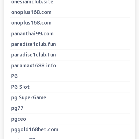
onesiamclub.site
onoplus168.com
onoplus168.com
pananthai99.com
paradise1club.fun
paradise1club.fun
paramax1688.info
PG
PG Slot
pg SuperGame
pg77
pgceo
pggold168bet.com