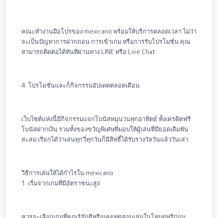
คณะทำงานมือโปรของ mexicano พร้อมให้บริการตลอดเวลา ไม่ว่า
จะเป็นปัญหาการฝากถอน การเข้าเกม หรือการรับโปรโมชั่น คุณ
สามารถติดต่อได้ทันทีผ่านทาง LINE หรือ Live Chat
4. โปรโมชั่นและก็กิจกรรมอัปเดตตลอดเดือน
เว็บไซต์แห่งนี้มีกิจกรรมแจกโบนัสหมุนวนทุกอาทิตย์ ทั้งเครดิตฟรี
โบนัสฝากเงิน รวมทั้งของขวัญพิเศษที่มอบให้ผู้เล่นที่มียอดเดิมพัน
สะสม เรียกได้ว่าเล่นทุกวี่ทุกวันก็มีสิทธิ์ได้รับรางวัลวันแล้ววันเล่า
วิธีการเล่นให้ได้กำไรใน mexicano
1. เริ่มจากเกมที่มีอัตราชนะสูง
ควรจะเลือกเกมที่คุณรู้จักดีหรือเคยทดสอบเล่นในโหมดฟรีก่อน