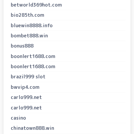
betworld369hot.com
bio285th.com
bluewin8888.info
bombet888.win
bonus888
boonlert1688.com
boonlert1688.com
brazil999 slot
bwvip4.com
carlo999.net
carlo999.net
casino
chinatown888.win