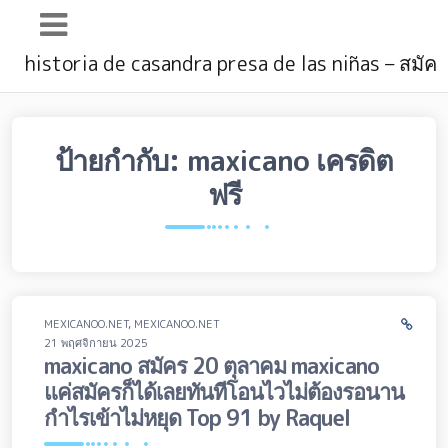
Main
historia de casandra presa de las niñas – สมัค
Navigation
ป้ายกำกับ:
maxicano เครดิต
ฟรี
MEXICANOO.NET
,
MEXICANOO.NET
21 พฤศจิกายน 2025
maxicano สมัคร 20 ตุลาคม maxicano
แค่สมัครก็ได้เลยทันทีโอนไวไม่ต้องรอนาน
กำไรเข้าไม่หยุด Top 91 by Raquel