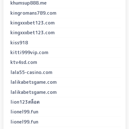
khumsup888.me
kingromans789.com
kingxxxbet123.com
kingxxxbet123.com
kiss918
kitti999vip.com
ktv4sd.com
lala55-casino.com
lalikabetsgame.com
lalikabetsgame.com
lion123สล็อต
lionel99.fun
lionel99.fun