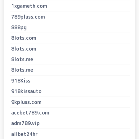
1xgameth.com
789pluss.com
888pg
8lots.com
8lots.com
8lots.me
8lots.me
918Kiss
918kissauto
9kpluss.com
acebet789.com
adm789.vip
allbet24hr