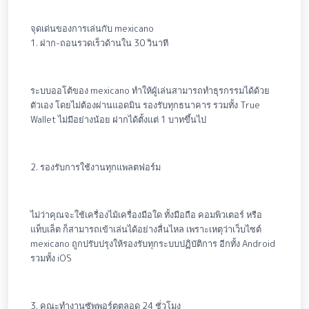
จุดเด่นของการเล่นกับ mexicano
1. ฝาก-ถอนรวดเร็วด้านใน 30 วินาที
ระบบออโต้ของ mexicano ทำให้ผู้เล่นสามารถทำธุรกรรมได้ด้วย
ตัวเอง โดยไม่ต้องผ่านแอดมิน รองรับทุกธนาคาร รวมทั้ง True
Wallet ไม่มีอย่างน้อย ฝากได้ตั้งแต่ 1 บาทขึ้นไป
2. รองรับการใช้งานทุกแพลตฟอร์ม
ไม่ว่าคุณจะใช้เครื่องไม้เครื่องมือใด ทั้งมือถือ คอมพิวเตอร์ หรือ
แท็บเล็ต ก็สามารถเข้าเล่นได้อย่างลื่นไหล เพราะเหตุว่าเว็บไซต์
mexicano ถูกปรับปรุงให้รองรับทุกระบบปฏิบัติการ อีกทั้ง Android
รวมทั้ง iOS
3. คณะทำงานซัพพอร์ตตลอด 24 ชั่วโมง