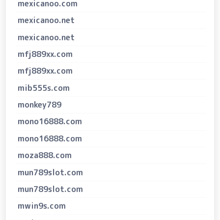
mexicanoo.com
mexicanoo.net
mexicanoo.net
mfj889xx.com
mfj889xx.com
mib555s.com
monkey789
mono16888.com
mono16888.com
moza888.com
mun789slot.com
mun789slot.com
mwin9s.com