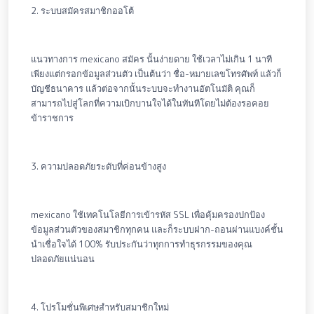
2. ระบบสมัครสมาชิกออโต้
แนวทางการ mexicano สมัคร นั้นง่ายดาย ใช้เวลาไม่เกิน 1 นาที
เพียงแต่กรอกข้อมูลส่วนตัว เป็นต้นว่า ชื่อ-หมายเลขโทรศัพท์ แล้วก็
บัญชีธนาคาร แล้วต่อจากนั้นระบบจะทำงานอัตโนมัติ คุณก็
สามารถไปสู่โลกที่ความเบิกบานใจได้ในทันทีโดยไม่ต้องรอคอย
ข้าราชการ
3. ความปลอดภัยระดับที่ค่อนข้างสูง
mexicano ใช้เทคโนโลยีการเข้ารหัส SSL เพื่อคุ้มครองปกป้อง
ข้อมูลส่วนตัวของสมาชิกทุกคน และก็ระบบฝาก-ถอนผ่านแบงค์ชั้น
นำเชื่อใจได้ 100% รับประกันว่าทุกการทำธุรกรรมของคุณ
ปลอดภัยแน่นอน
4. โปรโมชั่นพิเศษสำหรับสมาชิกใหม่