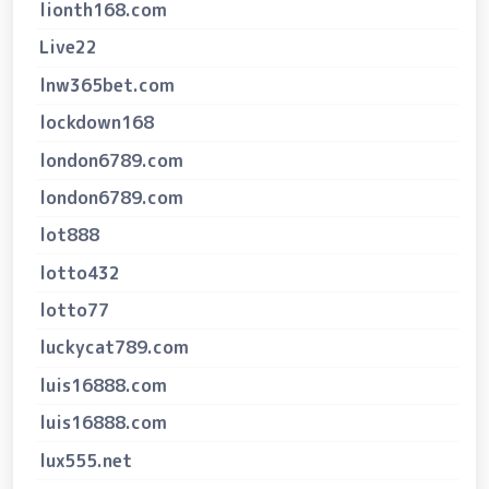
lionth168.com
Live22
lnw365bet.com
lockdown168
london6789.com
london6789.com
lot888
lotto432
lotto77
luckycat789.com
luis16888.com
luis16888.com
lux555.net