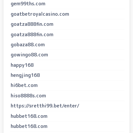
gem99ths.com
goatbetroyalcasino.com
goatza888fin.com
goatza888fin.com
gobaza88.com
gowingo88.com
happy168
hengjing168
hi6bet.com
hiso8888s.com
https://sretthi99.bet/enter/
hubbet168.com
hubbet168.com