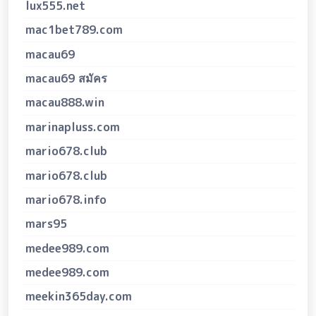
lux555.net
mac1bet789.com
macau69
macau69 สมัคร
macau888.win
marinapluss.com
mario678.club
mario678.club
mario678.info
mars95
medee989.com
medee989.com
meekin365day.com