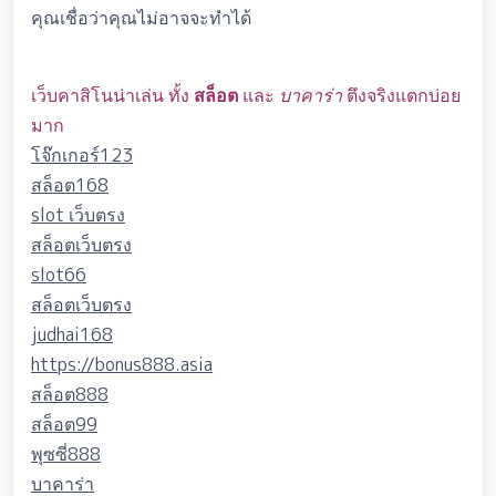
คุณเชื่อว่าคุณไม่อาจจะทำได้
เว็บคาสิโนน่าเล่น ทั้ง
สล็อต
และ
บาคาร่า
ตึงจริงแตกบ่อย
มาก
โจ๊กเกอร์123
สล็อต168
slot เว็บตรง
สล็อตเว็บตรง
slot66
สล็อตเว็บตรง
judhai168
https://bonus888.asia
สล็อต888
สล็อต99
พุซซี่888
บาคาร่า