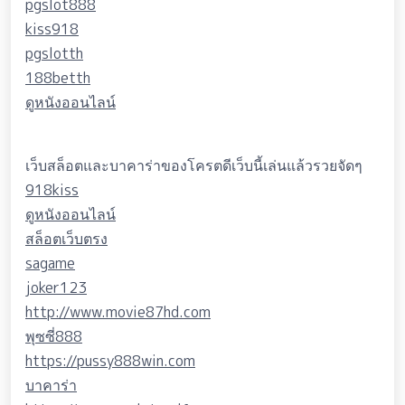
pgslot888
kiss918
pgslotth
188betth
ดูหนังออนไลน์
เว็บสล็อตและบาคาร่าของโครตดีเว็บนี้เล่นแล้วรวยจัดๆ
918kiss
ดูหนังออนไลน์
สล็อตเว็บตรง
sagame
joker123
http://www.movie87hd.com
พุซซี่888
https://pussy888win.com
บาคาร่า