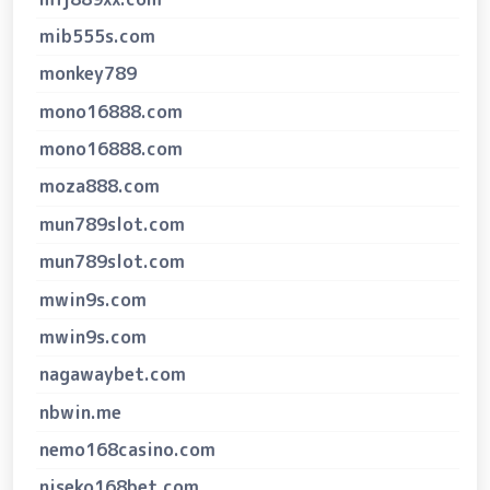
mib555s.com
monkey789
mono16888.com
mono16888.com
moza888.com
mun789slot.com
mun789slot.com
mwin9s.com
mwin9s.com
nagawaybet.com
nbwin.me
nemo168casino.com
niseko168bet.com