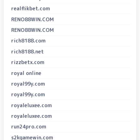
realflikbet.com
RENO88WIN.COM
RENO88WIN.COM
rich8188.com
rich8188.net
rizzbetx.com
royal online
royal99y.com
royal99y.com
royaleluxee.com
royaleluxee.com
run24pro.com
s2kgamewin.com