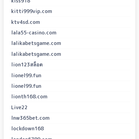
kiss918
kitti999vip.com
ktv4sd.com
lala55-casino.com
lalikabetsgame.com
lalikabetsgame.com
lion123สล็อต
lionel99.fun
lionel99.fun
lionth168.com
Live22
lnw365bet.com
lockdown168