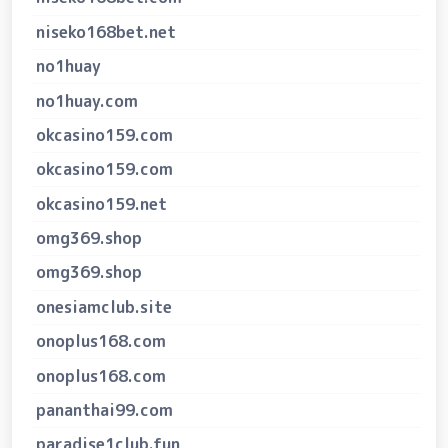
niseko168bet.net
no1huay
no1huay.com
okcasino159.com
okcasino159.com
okcasino159.net
omg369.shop
omg369.shop
onesiamclub.site
onoplus168.com
onoplus168.com
pananthai99.com
paradise1club.fun