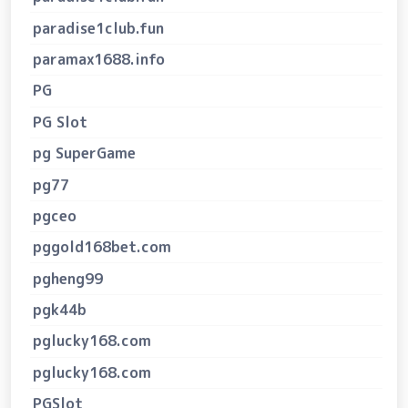
paradise1club.fun
paramax1688.info
PG
PG Slot
pg SuperGame
pg77
pgceo
pggold168bet.com
pgheng99
pgk44b
pglucky168.com
pglucky168.com
PGSlot