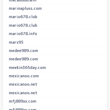
marinapluss.com
mario678.club
mario678.club
mario678.info
mars95
medee989.com
medee989.com
meekin365day.com
mexicanoo.com
mexicanoo.net
mexicanoo.net
mfj889xx.com
mfj889xx.com