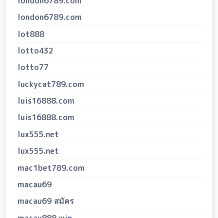
london6789.com
london6789.com
lot888
lotto432
lotto77
luckycat789.com
luis16888.com
luis16888.com
lux555.net
lux555.net
mac1bet789.com
macau69
macau69 สมัคร
macau888.win