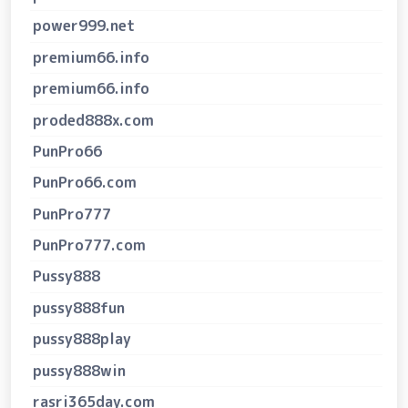
power999.net
premium66.info
premium66.info
proded888x.com
PunPro66
PunPro66.com
PunPro777
PunPro777.com
Pussy888
pussy888fun
pussy888play
pussy888win
rasri365day.com