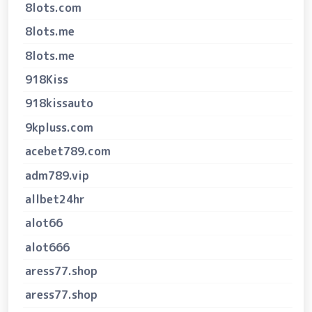
8lots.com
8lots.me
8lots.me
918Kiss
918kissauto
9kpluss.com
acebet789.com
adm789.vip
allbet24hr
alot66
alot666
aress77.shop
aress77.shop