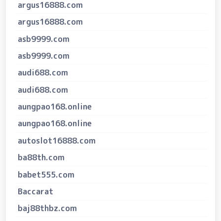
argus16888.com
argus16888.com
asb9999.com
asb9999.com
audi688.com
audi688.com
aungpao168.online
aungpao168.online
autoslot16888.com
ba88th.com
babet555.com
Baccarat
baj88thbz.com