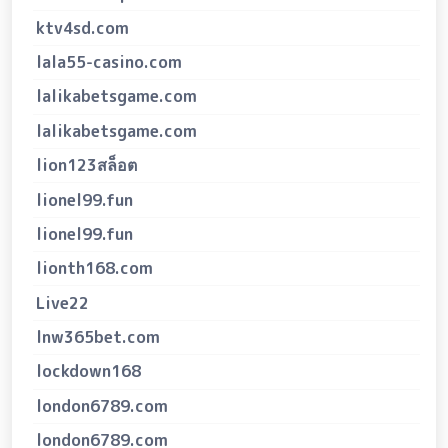
ktv4sd.com
lala55-casino.com
lalikabetsgame.com
lalikabetsgame.com
lion123สล็อต
lionel99.fun
lionel99.fun
lionth168.com
Live22
lnw365bet.com
lockdown168
london6789.com
london6789.com