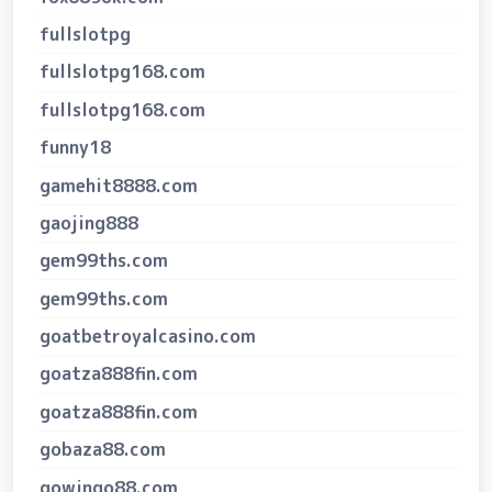
fullslotpg
fullslotpg168.com
fullslotpg168.com
funny18
gamehit8888.com
gaojing888
gem99ths.com
gem99ths.com
goatbetroyalcasino.com
goatza888fin.com
goatza888fin.com
gobaza88.com
gowingo88.com