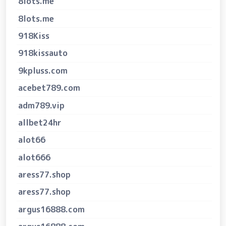
8lots.me
8lots.me
918Kiss
918kissauto
9kpluss.com
acebet789.com
adm789.vip
allbet24hr
alot66
alot666
aress77.shop
aress77.shop
argus16888.com