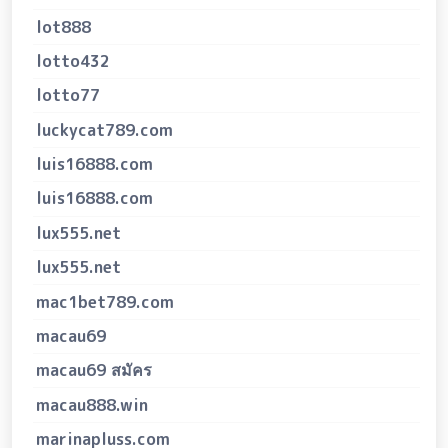
lot888
lotto432
lotto77
luckycat789.com
luis16888.com
luis16888.com
lux555.net
lux555.net
mac1bet789.com
macau69
macau69 สมัคร
macau888.win
marinapluss.com