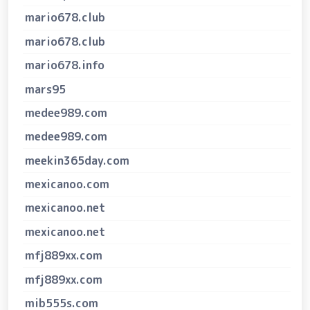
mario678.club
mario678.club
mario678.info
mars95
medee989.com
medee989.com
meekin365day.com
mexicanoo.com
mexicanoo.net
mexicanoo.net
mfj889xx.com
mfj889xx.com
mib555s.com