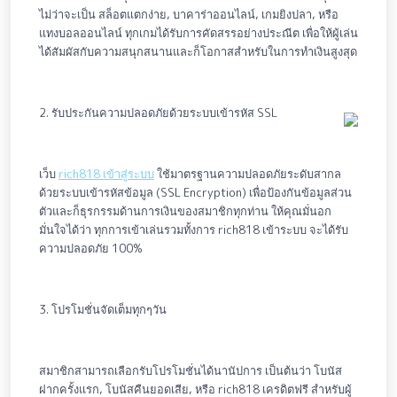
ไม่ว่าจะเป็น สล็อตแตกง่าย, บาคาร่าออนไลน์, เกมยิงปลา, หรือ
แทงบอลออนไลน์ ทุกเกมได้รับการคัดสรรอย่างประณีต เพื่อให้ผู้เล่น
ได้สัมผัสกับความสนุกสนานและก็โอกาสสำหรับในการทำเงินสูงสุด
2. รับประกันความปลอดภัยด้วยระบบเข้ารหัส SSL
เว็บ
rich818 เข้าสู่ระบบ
ใช้มาตรฐานความปลอดภัยระดับสากล
ด้วยระบบเข้ารหัสข้อมูล (SSL Encryption) เพื่อป้องกันข้อมูลส่วน
ตัวและก็ธุรกรรมด้านการเงินของสมาชิกทุกท่าน ให้คุณมั่นอก
มั่นใจได้ว่า ทุกการเข้าเล่นรวมทั้งการ rich818 เข้าระบบ จะได้รับ
ความปลอดภัย 100%
3. โปรโมชั่นจัดเต็มทุกๆวัน
สมาชิกสามารถเลือกรับโปรโมชั่นได้นานัปการ เป็นต้นว่า โบนัส
ฝากครั้งแรก, โบนัสคืนยอดเสีย, หรือ rich818 เครดิตฟรี สำหรับผู้