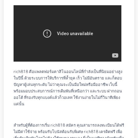
rich818 คือแพลตฟอร์มคาสิโนออนไลน์ที่กำลังเป็นที่นิยมอย่างสูง
ในปีนี้ ด้วยระบบการให้บริการที่ล้ำยุค เร็ว ไม่มีอันตราย และก็ตอบ
ปัญหาผู้เล่นทุกระดับ ไม่ว่าคุณจะเป็นมือใหม่หรือมืออาชีพ เว็บนี้
พร้อมมอบประสบการณ์การเดิมพันที่เหนือกว่า และระบบ ฝากถอน
ออโต้ ที่รองรับทุกแบงค์แล้วก็วอเลท ใช้งานง่ายในไม่กี่วินาทีเพียง
แค่นั้น
สำหรับผู้ที่ต้องการเริ่ม rich818 สมัคร คุณสามารถลงทะเบียนได้ฟรี
ไม่มีค่าใช้จ่าย พร้อมรับโบนัสต้อนรับพิเศษ rich818 เครดิตฟรี เพื่อ