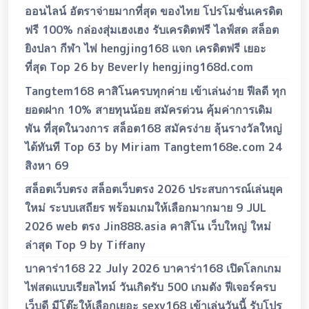
ออนไลน์ อัตราจ่ายมากที่สุด ของไทย โปรโมชั่นเครดิต
ฟรี 100% กล่องสุ่มเฮงเฮง รับเครดิตฟรี ไลฟ์สด สล็อต
ยิงปลา กีฬา ไพ่ hengjing168 แจก เครดิตฟรี เยอะ
ที่สุด Top 26 by Beverly hengjing168d.com
Tangtem168 คาสิโนครบทุกค่าย เข้าเล่นง่าย ฟีลดี ทุก
ยอดฝาก 10% สายทุนน้อย สมัครด่วน คุ้มค่าการเดิม
พัน ที่สุดในวงการ สล็อต168 สมัครง่าย ลุ้นรางวัลใหญ่
ได้ทันที Top 63 by Miriam Tangtem168e.com 24
สิงหา 69
สล็อตเว็บตรง สล็อตเว็บตรง 2026 ประสบการณ์เล่นยุค
ใหม่ ระบบเสถียร พร้อมเกมให้เลือกมากมาย 9 JUL
2026 web ตรง Jin888.asia คาสิโน เว็บใหญ่ ใหม่
ล่าสุด Top 9 by Tiffany
บาคาร่า168 22 July 2026 บาคาร่า168 เปิดโลกเกม
ไพ่สดแบบเรียลไทม์ วันเกิดรับ 500 เกมดัง ฟีเจอร์ครบ
เว็บดี มีโต๊ะให้เลือกเยอะ sexy168 เข้าเล่นวันนี้ รับโปร