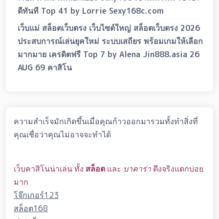
ดีทันที Top 41 by Lorrie Sexy168c.com
เว็บแม่ สล็อตเว็บตรง เว็บไซต์ใหญ่ สล็อตเว็บตรง 2026
ประสบการณ์เล่นยุคใหม่ ระบบเสถียร พร้อมเกมให้เลือก
มากมาย เครดิตฟรี Top 7 by Alena Jin888.asia 26
AUG 69 คาสิโน
ความสำเร็จมักเกิดขึ้นเมื่อคุณก้าวออกมารวมทั้งทำสิ่งที่
คุณเชื่อว่าคุณไม่อาจจะทำได้
เว็บคาสิโนน่าเล่น ทั้ง
สล็อต
และ
บาคาร่า
ตึงจริงแตกบ่อย
มาก
โจ๊กเกอร์123
สล็อต168