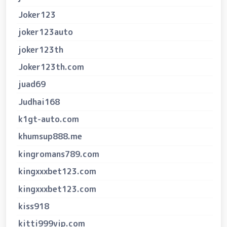
Joker123
joker123auto
joker123th
Joker123th.com
juad69
Judhai168
k1gt-auto.com
khumsup888.me
kingromans789.com
kingxxxbet123.com
kingxxxbet123.com
kiss918
kitti999vip.com