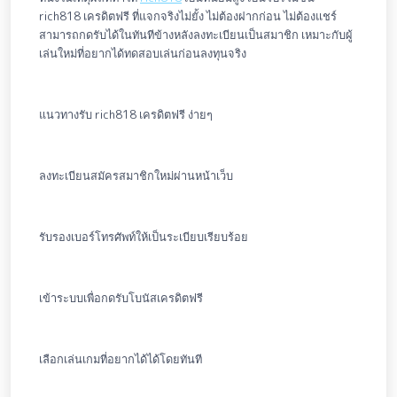
rich818 เครดิตฟรี ที่แจกจริงไม่ยั้ง ไม่ต้องฝากก่อน ไม่ต้องแชร์
สามารถกดรับได้ในทันทีข้างหลังลงทะเบียนเป็นสมาชิก เหมาะกับผู้
เล่นใหม่ที่อยากได้ทดสอบเล่นก่อนลงทุนจริง
แนวทางรับ rich818 เครดิตฟรี ง่ายๆ
ลงทะเบียนสมัครสมาชิกใหม่ผ่านหน้าเว็บ
รับรองเบอร์โทรศัพท์ให้เป็นระเบียบเรียบร้อย
เข้าระบบเพื่อกดรับโบนัสเครดิตฟรี
เลือกเล่นเกมที่อยากได้ได้โดยทันที