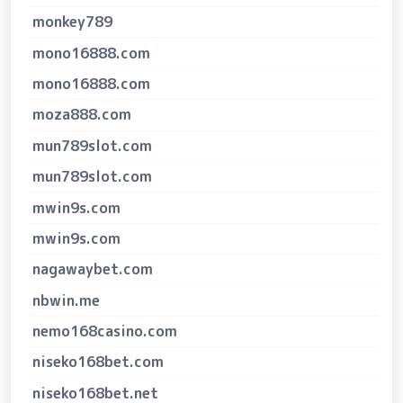
monkey789
mono16888.com
mono16888.com
moza888.com
mun789slot.com
mun789slot.com
mwin9s.com
mwin9s.com
nagawaybet.com
nbwin.me
nemo168casino.com
niseko168bet.com
niseko168bet.net