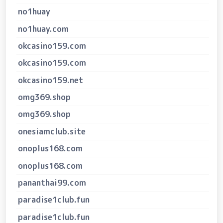
no1huay
no1huay.com
okcasino159.com
okcasino159.com
okcasino159.net
omg369.shop
omg369.shop
onesiamclub.site
onoplus168.com
onoplus168.com
pananthai99.com
paradise1club.fun
paradise1club.fun