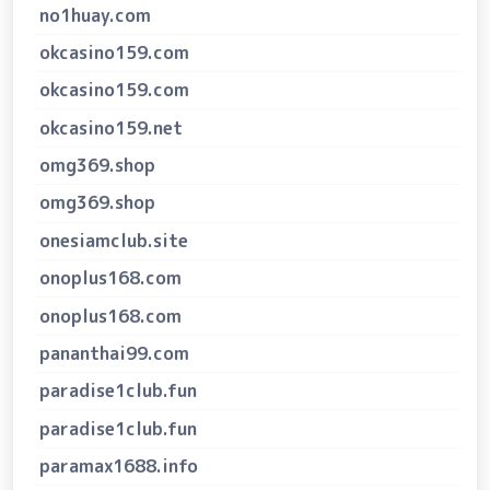
no1huay.com
okcasino159.com
okcasino159.com
okcasino159.net
omg369.shop
omg369.shop
onesiamclub.site
onoplus168.com
onoplus168.com
pananthai99.com
paradise1club.fun
paradise1club.fun
paramax1688.info