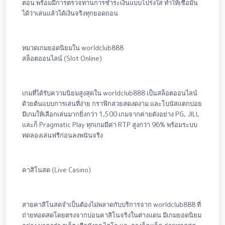
ตอน พร้อมมีการตรวจทานการชำระเงินแบบโปร่งใส ทำให้เชื่อมั่น
ได้ว่าเล่นแล้วได้เงินจริงทุกยอดถอน
หมวดเกมยอดนิยมใน worldclub888
สล็อตออนไลน์ (Slot Online)
เกมที่ได้รับความนิยมสูงสุดใน worldclub888 เป็นสล็อตออนไลน์
ด้วยต้นแบบการเล่นที่ง่าย กราฟิกสวยสดงดงาม และโบนัสแตกบ่อย
มีเกมให้เลือกเล่นมากยิ่งกว่า 1,500 เกมจากค่ายดังอย่าง PG, JILI,
และก็ Pragmatic Play ทุกเกมมีค่า RTP สูงกว่า 96% พร้อมระบบ
ทดลองเล่นฟรีก่อนลงพนันจริง
คาสิโนสด (Live Casino)
สายคาสิโนสดจำเป็นต้องไม่พลาดกับบริการจาก worldclub888 ที่
ถ่ายทอดสดโดยตรงจากบ่อนคาสิโนจริงในต่างแดน มีเกมยอดนิยม