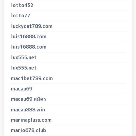
lotto432
lotto77
luckycat789.com
luis16888.com
luis16888.com
lux555.net
lux555.net
mac1bet789.com
macau69
macau69 สมัคร
macau888.win
marinapluss.com
mario678.club