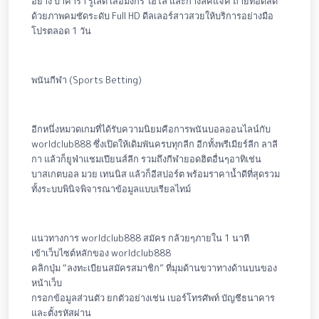
อย่าง บาคาร่า รูเล็ต เสือมังกร ไฮโล และกางล็คแจ็ค ถ่ายทอดสด
ด้วยภาพคมชัดระดับ Full HD ดีลเลอร์สาวสวยให้บริการอย่างมือ
โปรตลอด 1 วัน
พนันกีฬา (Sports Betting)
อีกหนึ่งหมวดเกมที่ได้รับความนิยมคือการพนันบอลออนไลน์กับ
worldclub888 ซึ่งเปิดให้เดิมพันครบทุกลีก อีกทั้งพรีเมียร์ลีก ลาลี
กา แล้วก็ยูฟ่าแชมเปียนส์ลีก รวมถึงกีฬายอดฮิตอื่นๆอาทิเช่น
บาสเกตบอล มวย เทนนิส แล้วก็อีสปอร์ต พร้อมราคาน้ำดีที่สุดรวม
ทั้งระบบพินิจพิจารณาข้อมูลแบบเรียลไทม์
แนวทางการ worldclub888 สมัคร กล้วยๆภายใน 1 นาที
เข้าเว็บไซต์หลักของ worldclub888
คลิกปุ่ม “ลงทะเบียนสมัครสมาชิก” ที่มุมด้านขวาทางด้านบนของ
หน้าเว็บ
กรอกข้อมูลส่วนตัว ยกตัวอย่างเช่น เบอร์โทรศัพท์ บัญชีธนาคาร
และตั้งรหัสผ่าน