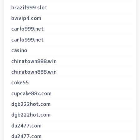
brazil999 slot
bwvip4.com
carlo999.net
carlo999.net
casino
chinatown888.win
chinatown888.win
coke55
cupcake88x.com
dgb222hot.com
dgb222hot.com
du2477.com
du2477.com