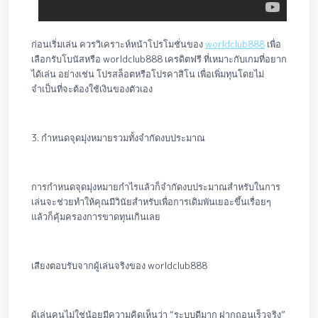
ก่อนเริ่มเล่น ควรวิเคราะห์หน้าโปรโมชั่นของ
worldclub888
เพื่อ
เลือกรับโบนัสหรือ worldclub888 เครดิตฟรี ที่เหมาะกับเกมที่อยาก
ได้เล่น อย่างเช่น โปรสล็อตหรือโปรคาสิโน เพื่อเพิ่มทุนโดยไม่
จำเป็นที่จะต้องใช้เงินของตัวเอง
3. กำหนดจุดมุ่งหมายรวมทั้งจำกัดงบประมาณ
การกำหนดจุดมุ่งหมายกำไรแล้วก็จำกัดงบประมาณสำหรับในการ
เล่นจะช่วยทำให้คุณมีวินัยสำหรับเพื่อการเดิมพันเยอะขึ้นเรื่อยๆ
แล้วก็คุ้มครองการขาดทุนเกินเลย
เสียงตอบรับจากผู้เล่นจริงของ worldclub888
ผู้เล่นคนไม่ใช่น้อยมีความคิดเห็นว่า “ระบบดีมาก ฝากถอนเร็วจริง”