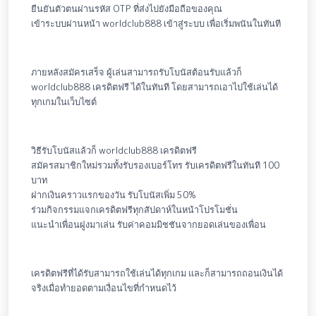
ยืนยันตัวตนผ่านรหัส OTP ที่ส่งไปยังมือถือของคุณ
เข้าระบบผ่านหน้า worldclub888 เข้าสู่ระบบ เพื่อเริ่มพนันในทันที
ภายหลังสมัครเสร็จ ผู้เล่นสามารถรับโบนัสต้อนรับแล้วก็
worldclub888 เครดิตฟรี ได้ในทันที โดยสามารถเอาไปใช้เล่นได้
ทุกเกมในเว็บไซต์
วิธีรับโบนัสแล้วก็ worldclub888 เครดิตฟรี
สมัครสมาชิกใหม่รวมทั้งรับรองเบอร์โทร รับเครดิตฟรีในทันที 100
บาท
ฝากเงินคราวแรกของวัน รับโบนัสเพิ่ม 50%
ร่วมกิจกรรมแจกเครดิตฟรีทุกสัปดาห์ในหน้าโปรโมชั่น
แนะนำเพื่อนฝูงมาเล่น รับค่าคอมมิชชันจากยอดเล่นของเพื่อน
เครดิตฟรีที่ได้รับสามารถใช้เล่นได้ทุกเกม และก็สามารถถอนเงินได้
จริงเมื่อทำยอดตามเงื่อนไขที่กำหนดไว้