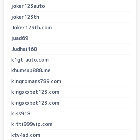
joker123auto
joker123th
Joker123th.com
juad69
Judhai168
k1gt-auto.com
khumsup888.me
kingromans789.com
kingxxxbet123.com
kingxxxbet123.com
kiss918
kitti999vip.com
ktv4sd.com