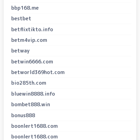
bbp168.me
bestbet
betflixtikto.info
betm4vip.com
betway
betwin6666.com
betworld369hot.com
bio285th.com
bluewin8888.info
bombet888.win
bonus888
boonlert1688.com
boonlert1688.com