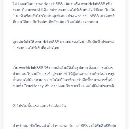
ไม่ว่าจะเป็นการ worldclub888 สมัคร หรือ worldclub888 เข้า
ระบบ ก็สามารถทำได้ง่ายผ่านระบบออโต้ที่เร็วทันใจ ใช้เวลาไม่เกิน
1 นาที พร้อมรับโปรโมชั่นสุดพิเศษอย่าง worldclub888 เครดิตฟรี
ที่มอบให้สมาชิกใหม่ทันทีหลังสมัคร โดยไม่ต้องฝากก่อน
จุดเด่นที่ทำให้ worldclub888 ครอบครองใจนักเดิมพันทั่วประเทศ
1. ระบบออโต้ที่เร็วที่สุดในไทย
เว็บ worldclub888 ใช้ระบบอัตโนมัติเต็มรูปแบบ ตั้งแต่การสมัคร
ฝากถอน ไปจนถึงการเข้าสู่ระบบ ทำให้ผู้เล่นสามารถดำเนินการทุก
ขั้นตอนได้ด้วยตัวเองภายในไม่กี่วินาที รองรับอีกทั้งธนาคารชั้นนำ
รวมทั้ง TrueMoney Wallet ปลอดภัย รวดเร็ว และไม่มีค่าประเพณี
2. โปรโมชั่นแรง แจกจริงแต่ละวัน
สำหรับสมาชิกใหม่แล้วก็เก่าของ worldclub888 จะได้รับสิทธิพิเศษ