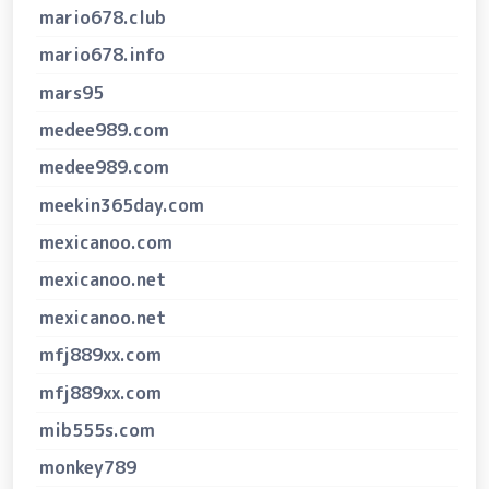
mario678.club
mario678.info
mars95
medee989.com
medee989.com
meekin365day.com
mexicanoo.com
mexicanoo.net
mexicanoo.net
mfj889xx.com
mfj889xx.com
mib555s.com
monkey789