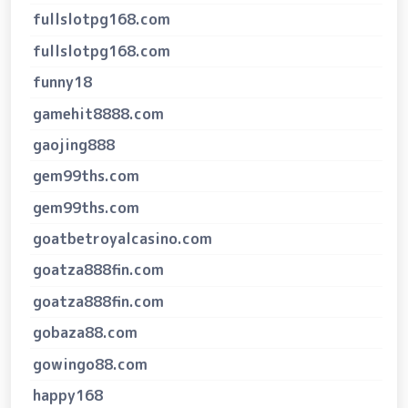
fullslotpg168.com
fullslotpg168.com
funny18
gamehit8888.com
gaojing888
gem99ths.com
gem99ths.com
goatbetroyalcasino.com
goatza888fin.com
goatza888fin.com
gobaza88.com
gowingo88.com
happy168