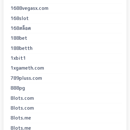
1688vegasx.com
168slot
168สล็อต
188bet
188betth
1xbit1
1xgameth.com
789pluss.com
888pg
8lots.com
8lots.com
8lots.me
8lots.me