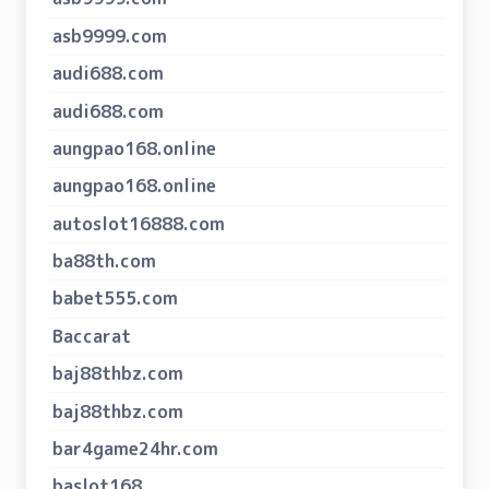
asb9999.com
audi688.com
audi688.com
aungpao168.online
aungpao168.online
autoslot16888.com
ba88th.com
babet555.com
Baccarat
baj88thbz.com
baj88thbz.com
bar4game24hr.com
baslot168