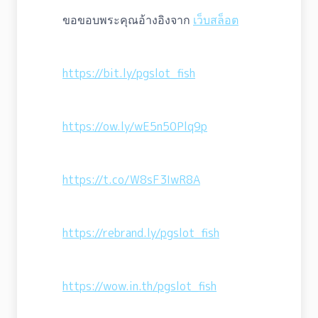
ขอขอบพระคุณอ้างอิงจาก
เว็บสล็อต
https://bit.ly/pgslot_fish
https://ow.ly/wE5n50Plq9p
https://t.co/W8sF3IwR8A
https://rebrand.ly/pgslot_fish
https://wow.in.th/pgslot_fish