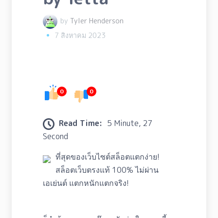
by
Tyler Henderson
7 สิงหาคม 2023
0
0
Read Time:
5 Minute, 27
Second
ที่สุดของเว็บไซต์สล็อตแตกง่าย!
สล็อตเว็บตรงแท้ 100% ไม่ผ่าน
เอเย่นต์ แตกหนักแตกจริง!