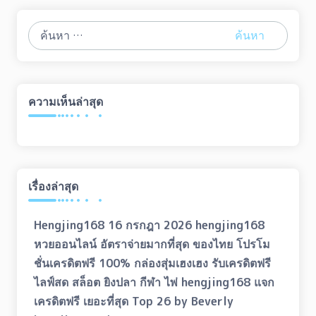
ค้นหา
สำหรับ:
ความเห็นล่าสุด
เรื่องล่าสุด
Hengjing168 16 กรกฎา 2026 hengjing168
หวยออนไลน์ อัตราจ่ายมากที่สุด ของไทย โปรโม
ชั่นเครดิตฟรี 100% กล่องสุ่มเฮงเฮง รับเครดิตฟรี
ไลฟ์สด สล็อต ยิงปลา กีฬา ไพ่ hengjing168 แจก
เครดิตฟรี เยอะที่สุด Top 26 by Beverly