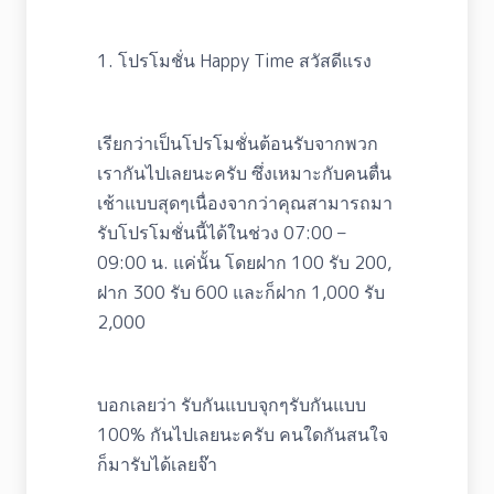
1. โปรโมชั่น Happy Time สวัสดีแรง
เรียกว่าเป็นโปรโมชั่นต้อนรับจากพวก
เรากันไปเลยนะครับ ซึ่งเหมาะกับคนตื่น
เช้าแบบสุดๆเนื่องจากว่าคุณสามารถมา
รับโปรโมชั่นนี้ได้ในช่วง 07:00 –
09:00 น. แค่นั้น โดยฝาก 100 รับ 200,
ฝาก 300 รับ 600 และก็ฝาก 1,000 รับ
2,000
บอกเลยว่า รับกันแบบจุกๆรับกันแบบ
100% กันไปเลยนะครับ คนใดกันสนใจ
ก็มารับได้เลยจ๊า