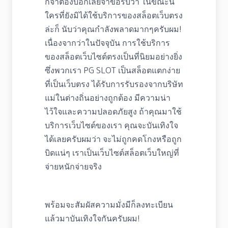
ก็จำต้องบอกเลยจ๊าขอรับว่า ในขณะนี้
ใครที่ยังมิได้ใช้บริการของสล็อตเว็บตรง
ล่ะก็ นับว่าคุณกำลังพลาดมากๆครับผม!
เนื่องจากว่าในปัจจุบัน การใช้บริการ
ของสล็อตเว็บไซต์ตรงเป็นที่นิยมอย่างยิ่ง
ซึ่งพวกเรา PG SLOT เป็นสล็อตแตกง่าย
ที่เป็นเว็บตรง ได้รับการรับรองจากบริษัท
แม่ในต่างถิ่นอย่างถูกต้อง มีความน่า
ไว้ใจและความปลอดภัยสูง ถ้าคุณมาใช้
บริการเว็บไซต์ของเรา คุณจะบันเทิงใจ
ได้เลยครับผมว่า จะไม่ถูกคดโกงหรือถูก
บิดแน่ๆ เราเป็นเว็บไซต์สล็อตเว็บใหญ่ที่
จ่ายหนักจ่ายจริง
พร้อมจะสัมผัสความมั่งมีก็ลงทะเบียน
แล้วมาบันเทิงใจกันครับผม!