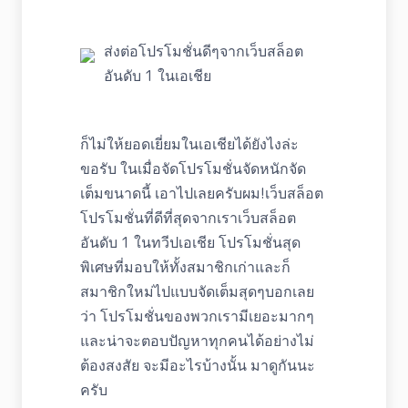
ส่งต่อโปรโมชั่นดีๆจากเว็บสล็อต
อันดับ 1 ในเอเชีย
ก็ไม่ให้ยอดเยี่ยมในเอเชียได้ยังไงล่ะ
ขอรับ ในเมื่อจัดโปรโมชั่นจัดหนักจัด
เต็มขนาดนี้ เอาไปเลยครับผม!เว็บสล็อต
โปรโมชั่นที่ดีที่สุดจากเราเว็บสล็อต
อันดับ 1 ในทวีปเอเชีย โปรโมชั่นสุด
พิเศษที่มอบให้ทั้งสมาชิกเก่าและก็
สมาชิกใหม่ไปแบบจัดเต็มสุดๆบอกเลย
ว่า โปรโมชั่นของพวกเรามีเยอะมากๆ
และน่าจะตอบปัญหาทุกคนได้อย่างไม่
ต้องสงสัย จะมีอะไรบ้างนั้น มาดูกันนะ
ครับ