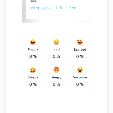
noreply@tevatelleva.com
Happy
Sad
Excited
0
%
0
%
0
%
Sleepy
Angry
Surprise
0
%
0
%
0
%