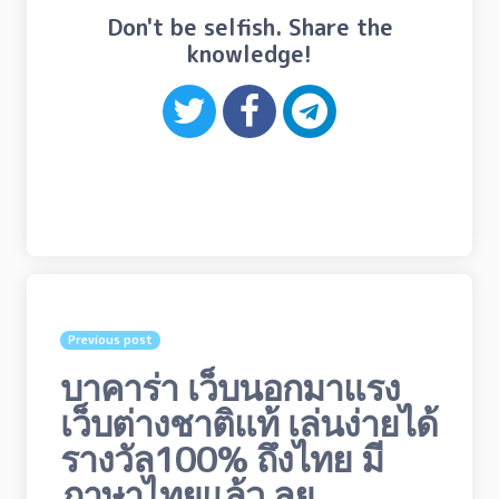
Don't be selfish. Share the
knowledge!
Post
navigation
Previous post
บาคาร่า เว็บนอกมาแรง
เว็บต่างชาติแท้ เล่นง่ายได้
รางวัล100% ถึงไทย มี
ภาษาไทยแล้ว ลุย