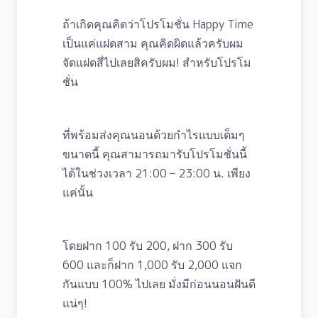
ถ้าเกิดคุณคิดว่าโปรโมชั่น Happy Time
เป็นแค่แฝดสาม คุณคิดผิดแล้วครับผม
จัดแฝดสี่ไปเลยสิครับผม! สำหรับโปรโม
ชั่น
ที่พร้อมส่งคุณนอนด้วยกำไรแบบเต็มๆ
ขนาดนี้ คุณสามารถมารับโปรโมชั่นนี้
ได้ในช่วงเวลา 21:00 – 23:00 น. เพียง
แค่นั้น
โดยฝาก 100 รับ 200, ฝาก 300 รับ
600 และก็ฝาก 1,000 รับ 2,000 แจก
กันแบบ 100% ไปเลย มั่งมีก่อนนอนฝันดี
แน่ๆ!