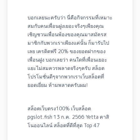
บอกเลยนะครับว่า นี่คือกิจกรรมที่เหมาะ
สมกับคนเพื่อนฝูงเยอะจริงๆเพียงคุณ
เชิญชวนเพื่อนพ้องของคุณมาสมัครส
มาชิกกับพวกเราเพียงแค่นั้น ก็มารับไป
เลย เครดิตฟรี 20% ของยอดฝากของ
เพื่อนฝูง บอกเลยว่า คนใดที่เพื่อนเยอะ
แยะไม่สมควรพลาดจริงๆครับ สล็อต
โปรโมชั่นดีๆจากพวกเราเว็บสล็อตที่
ยอดเยี่ยม ห้ามพลาดครับผม!
สล็อตเว็บตรง100% เว็บสล็อต
pgslot.fish 13 ก.ค. 2566 Yetta คาสิ
โนออนไลน์ สล็อตที่ดีที่สุด Top 47