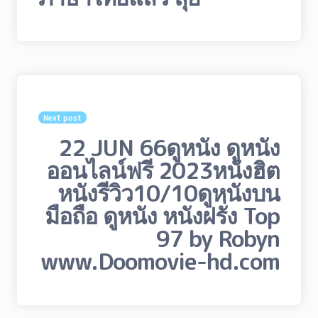
Next post
22 JUN 66ดูหนัง ดูหนัง
ออนไลน์ฟรี 2023หนังฮิต
หนังรีวิว10/10ดูหนังบน
มือถือ ดูหนัง หนังฝรั่ง Top
97 by Robyn
www.Doomovie-hd.com