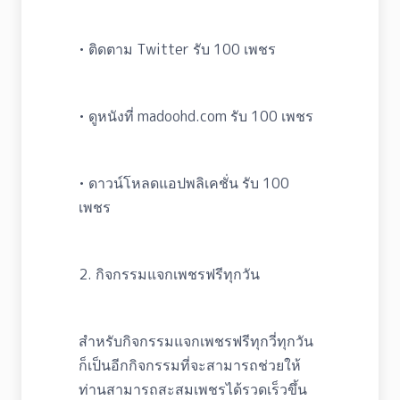
• ติดตาม Twitter รับ 100 เพชร
• ดูหนังที่ madoohd.com รับ 100 เพชร
• ดาวน์โหลดแอปพลิเคชั่น รับ 100
เพชร
2. กิจกรรมแจกเพชรฟรีทุกวัน
สำหรับกิจกรรมแจกเพชรฟรีทุกวี่ทุกวัน
ก็เป็นอีกกิจกรรมที่จะสามารถช่วยให้
ท่านสามารถสะสมเพชรได้รวดเร็วขึ้น