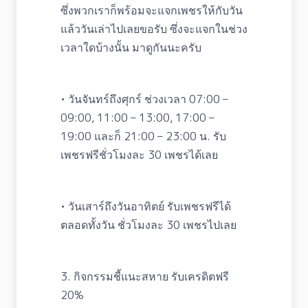
ซึ่งพวกเราก็พร้อมจะแจกเพชรให้กับวัน
แล้ววันเล่าไปเลยขอรับ ซึ่งจะแจกในช่วง
เวลาใดบ้างนั้น มาดูกันนะครับ
• วันจันทร์ถึงศุกร์ ช่วงเวลา 07:00 –
09:00, 11:00 – 13:00, 17:00 –
19:00 และก็ 21:00 – 23:00 น. รับ
เพชรฟรีชั่วโมงละ 30 เพชรได้เลย
• วันเสาร์ถึงวันอาทิตย์ รับเพชรฟรีได้
ตลอดทั้งวัน ชั่วโมงละ 30 เพชรไปเลย
3. กิจกรรมชี้แนะสหาย รับเครดิตฟรี
20%