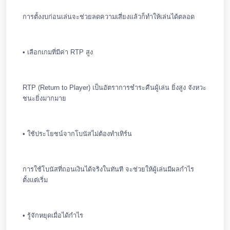
การตั้งงบก่อนเล่นจะช่วยลดความเสี่ยงแล้วก็ทำให้เล่นได้ตลอด
• เลือกเกมที่มีค่า RTP สูง
RTP (Return to Player) เป็นอัตราการชำระคืนผู้เล่น ยิ่งสูง จังหวะ
ชนะยิ่งมากมาย
• ใช้ประโยชน์จากโบนัสไม่ต้องทำเทิร์น
การใช้โบนัสที่ถอนเงินได้จริงในทันที จะช่วยให้ผู้เล่นมีผลกำไร
ตั้งแต่เริ่ม
• รู้จักหยุดเมื่อได้กำไร