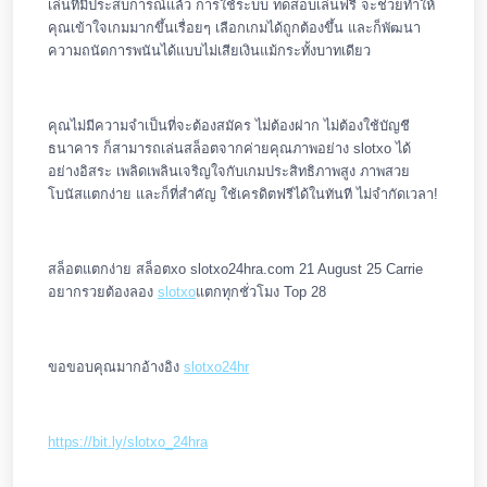
เล่นที่มีประสบการณ์แล้ว การใช้ระบบ ทดสอบเล่นฟรี จะช่วยทำให้
คุณเข้าใจเกมมากขึ้นเรื่อยๆ เลือกเกมได้ถูกต้องขึ้น และก็พัฒนา
ความถนัดการพนันได้แบบไม่เสียเงินแม้กระทั้งบาทเดียว
คุณไม่มีความจำเป็นที่จะต้องสมัคร ไม่ต้องฝาก ไม่ต้องใช้บัญชี
ธนาคาร ก็สามารถเล่นสล็อตจากค่ายคุณภาพอย่าง slotxo ได้
อย่างอิสระ เพลิดเพลินเจริญใจกับเกมประสิทธิภาพสูง ภาพสวย
โบนัสแตกง่าย และก็ที่สำคัญ ใช้เครดิตฟรีได้ในทันที ไม่จำกัดเวลา!
สล็อตแตกง่าย สล็อตxo slotxo24hra.com 21 August 25 Carrie
อยากรวยต้องลอง
slotxo
แตกทุกชั่วโมง Top 28
ขอขอบคุณมากอ้างอิง
slotxo24hr
https://bit.ly/slotxo_24hra