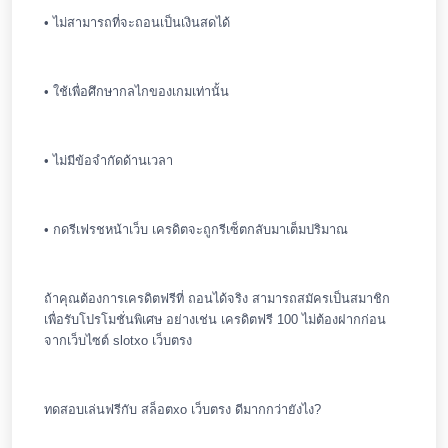
• ไม่สามารถที่จะถอนเป็นเงินสดได้
• ใช้เพื่อศึกษากลไกของเกมเท่านั้น
• ไม่มีข้อจำกัดด้านเวลา
• กดรีเฟรชหน้าเว็บ เครดิตจะถูกรีเซ็ตกลับมาเต็มปริมาณ
ถ้าคุณต้องการเครดิตฟรีที่ ถอนได้จริง สามารถสมัครเป็นสมาชิก
เพื่อรับโปรโมชั่นพิเศษ อย่างเช่น เครดิตฟรี 100 ไม่ต้องฝากก่อน
จากเว็บไซต์ slotxo เว็บตรง
ทดสอบเล่นฟรีกับ สล็อตxo เว็บตรง ดีมากกว่ายังไง?