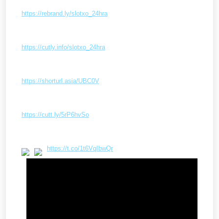
https://rebrand.ly/slotxo_24hra
https://cutly.info/slotxo_24hra
https://shorturl.asia/UBC0V
https://cutt.ly/5rP6hvSo
https://t.co/1t6VqIbwQr