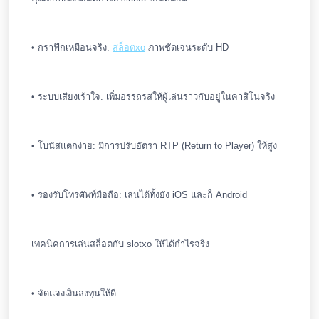
• กราฟิกเหมือนจริง:
สล็อตxo
ภาพชัดเจนระดับ HD
• ระบบเสียงเร้าใจ: เพิ่มอรรถรสให้ผู้เล่นราวกับอยู่ในคาสิโนจริง
• โบนัสแตกง่าย: มีการปรับอัตรา RTP (Return to Player) ให้สูง
• รองรับโทรศัพท์มือถือ: เล่นได้ทั้งยัง iOS และก็ Android
เทคนิคการเล่นสล็อตกับ slotxo ให้ได้กำไรจริง
• จัดแจงเงินลงทุนให้ดี