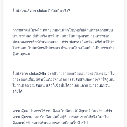
โบนัสเกมส์จาก slotxo ถึงไม่เกินจริง?
การตลาดที่โปร่งใส หลายเว็บพนันมักใช้ยุทธวิธีด้านการตลาดแบบ
ประชาสัมพันธ์เกินจริง อาทิเช่น แจกโบนัสสูงมากมายแต่ว่าซ่อน
ข้อตกลงการทำเทิร์นหลายเท่า แต่ว่า slotxo เลือกที่จะพรีเซ็นท์โปร
โมชั่นและโบนัสที่ตรงไปตรงมา ย้ำความโปร่งใสแล้วก็เป็นธรรมกับ
ผู้เล่นทุกคน
โบนัสจาก slotxo24hr จะอธิบายรายละเอียดอย่างตรงไปตรงมา ไม่
ว่าจะยอดเยี่ยมที่จำเป็นต้องทำหรือการรับสิทธิพิเศษต่างๆทำให้ผู้เล่น
ไม่กำเนิดความสับสน แล้วก็เชื่อมั่นได้ว่าเล่นแล้วสามารถเบิกเงิน
จริงได้
ความคุ้มค่าในการใช้งาน ถึงแม้โบนัสจะมิได้ดูเว่อร์เกินจริง แต่ว่า
ความคุ้มราคาของโบนัสกลุ่มนี้อยู่ที่ การถอนรายได้จริง โดยไม่
ต้องมานั่งทำยอดเทิร์นหลายรอบเหมือนเว็บทั่วๆไป