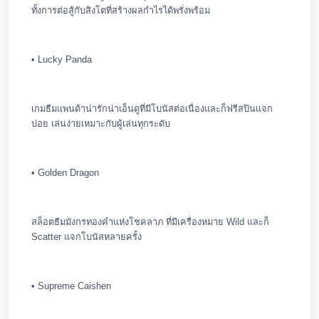
ทั้งการต่อสู้กับสิงโตที่สร้างผลกำไรได้พรั่งพร้อม
• Lucky Panda
เกมธีมแพนด้าน่ารักน่าเอ็นดูที่มีโบนัสต่อเนื่องและก็ฟรีสปินแจก
บ่อย เล่นง่ายเหมาะกับผู้เล่นทุกระดับ
• Golden Dragon
สล็อตธีมมังกรทองคำแห่งโชคลาภ ที่มีเครื่องหมาย Wild และก็
Scatter แจกโบนัสหลายครั้ง
• Supreme Caishen