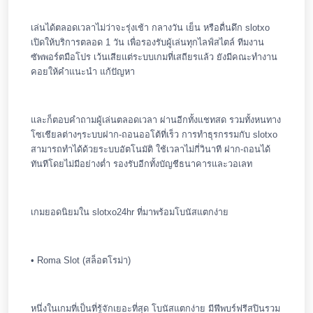
เล่นได้ตลอดเวลาไม่ว่าจะรุ่งเช้า กลางวัน เย็น หรือดื่นดึก slotxo
เปิดให้บริการตลอด 1 วัน เพื่อรองรับผู้เล่นทุกไลฟ์สไตล์ ทีมงาน
ซัพพอร์ตมือโปร เว้นเสียแต่ระบบเกมที่เสถียรแล้ว ยังมีคณะทำงาน
คอยให้คำแนะนำ แก้ปัญหา
และก็ตอบคำถามผู้เล่นตลอดเวลา ผ่านอีกทั้งแชทสด รวมทั้งหนทาง
โซเชียลต่างๆระบบฝาก-ถอนออโต้ที่เร็ว การทำธุรกรรมกับ slotxo
สามารถทำได้ด้วยระบบอัตโนมัติ ใช้เวลาไม่กี่วินาที ฝาก-ถอนได้
ทันทีโดยไม่มีอย่างต่ำ รองรับอีกทั้งบัญชีธนาคารและวอเลท
เกมยอดนิยมใน slotxo24hr ที่มาพร้อมโบนัสแตกง่าย
• Roma Slot (สล็อตโรม่า)
หนึ่งในเกมที่เป็นที่รู้จักเยอะที่สุด โบนัสแตกง่าย มีฟีพบร์ฟรีสปินรวม