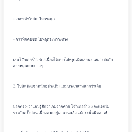
• เวลาเข้าโบนัส ไม่กระตุก
• กราฟิกคมชัด ไม่หลุดระหว่างทาง
เล่นโจ๊กเกอร์123ต่อเนื่องได้แบบไม่หงุดหงิดเลยนะ เหมาะสมกับ
สายหมุนแบบยาวๆ
3. โบนัสยังแจกหนักอย่างเดิม แถมบางเวลาหนักกว่าเดิม
บอกตรงๆว่าแอบรู้สึกว่าเกมจากค่าย โจ๊กเกอร์123 จะแจกไม่
ราวกับครั้งก่อน เนื่องจากอยู่มานานแล้ว แม้กระนั้นผิดคาด!