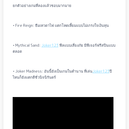
ยกตัวอย่างเกมที่ลองแล้วชอบมากมาย
• Fire Reign: ธีมเทวดาไฟ แตกโหดเหี้ยมแบบไม่เกรงใจเงินทุน
• Mythical Sand:
Joker123
ฟีลแบบเสี่ยงภัย มีฟีเจอร์ฟรีสปินแบบ
ตลอด
• Joker Madness: อันนี้ยังเป็นเกมในตำนาน ที่เล่น
Joker123
ปี
ไหนก็ยังแตกดีชั่วนิจนิรันดร์