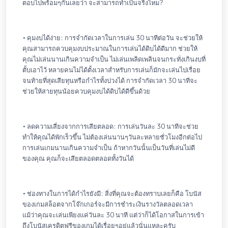
ตอบไปพร้อมๆกันเลยว่า จะสามารถทำเป็นจริงไหม?
• คุมงบได้ง่าย: การจำกัดเวลาในการเล่น 30 นาทีต่อวัน จะช่วยให้
คุณสามารถควบคุมงบประมาณในการเล่นได้ดิบได้ดีมาก ช่วยให้
คุณไม่เล่นนานเกินความจำเป็น ไม่เล่นเพลิดเพลินจนกระทั่งเกินงบที่
ตั้บเอาไว้ หลายคนไม่ได้ตั้งเวลาสำหรับการเล่นก็มักจะเล่นไปเรื่อย
จนท้ายที่สุดเสียทุนหรือกำไรทั้งปวงได้ การจำกัดเวลา 30 นาทีจะ
ช่วยให้สายทุนน้อยควบคุมงบได้ดิบได้ดีขึ้นด้วย
• ลดความเสี่ยงจากการเสียตลอด: การเล่นวันละ 30 นาทีจะช่วย
ทำให้คุณได้พักเร็วขึ้น ไม่ต้องเล่นนานๆวันละหลายชั่วโมงอีกต่อไป
การเล่นเกมนานเกินความจำเป็น ถ้าหากวันนั้นเป็นวันที่เล่นไม่ดี
ของคุณ คุณก็จะเสียตลอดตลอดทั้งวันได้
• ช่องทางในการได้กำไรยังมี: สิ่งที่คุณจะต้องทราบเลยก็คือ โบนัส
ของเกมสล็อตจากโจ๊กเกอร์จะมีการชำระเงินรางวัลตลอดเวลา
แม้ว่าคุณจะเล่นเพียงแค่วันละ 30 นาที แต่ว่าก็ได้โอกาสในการเข้า
ถึงโบนัสเครดิตฟรีของเกมได้เรื่อยๆอยู่แล้วนั่นแหละครับ