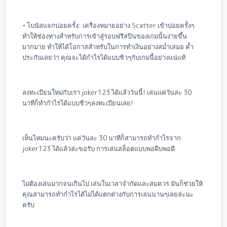
• โบนัสแจกบ่อยครั้ง: เครื่องหมายอย่าง Scatter เข้าบ่อยครั้งๆ
ทำให้ช่องทางสำหรับการเข้าสู่รอบฟรีสปินของเกมนั้นง่ายขึ้น
มากมาย ทำให้ได้โอกาสสำหรับในการทำเงินอย่างสม่ำเสมอ ค้ำ
ประกันเลยว่า คุณจะได้กำไรได้แบบชิวๆกับเกมนี้อย่างแน่แท้
ลงทะเบียนใหม่กับเรา joker123 ได้แล้ววันนี้! เล่นแค่วันละ 30
นาทีก็ทำกำไรได้แบบชิวๆลงทะเบียนเลย!
เห็นไหมนะครับว่า แค่วันละ 30 นาทีก็สามารถทำกำไรจาก
joker123 ได้แล้วล่ะขอรับ การเล่นสล็อตแบบพอดิบพอดี
ไม่ต้องเล่นมากจนเกินไป เล่นในเวลาจำกัดและสมควร มันก็ช่วยให้
คุณสามารถทำกำไรได้ไม่ได้แตกต่างกับการเล่นนานๆเลยล่ะนะ
ครับ