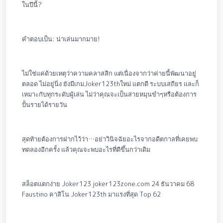
ในปีนี้?
คำตอบเป็น: น่าเล่นมากมาย!
ไม่ใช่แค่ด้วยเหตุว่าความคลาสสิก แต่เนื่องจากว่าค่ายนี้พัฒนาอยู่
ตลอด ไม่อยู่นิ่ง ยังมีเกมJoker123thใหม่ แตกดี ระบบเสถียร และก็
เหมาะกับทุกระดับผู้เล่น ไม่ว่าคุณจะเป็นสายหมุนขำๆหรือต้องการ
ปั้นรายได้รายวัน
สุดท้ายต้องการฝากไว้ว่า…อย่าวินิจฉัยอะไรจากอดีตกาลที่เคยพบ
ทดลองอีกครั้ง แล้วคุณจะพบอะไรที่ดีขึ้นกว่าเดิม
สล็อตแตกง่าย Joker123 joker123zone.com 24 ธันวาคม 68
Faustino คาสิโน Joker123th มาแรงที่สุด Top 62