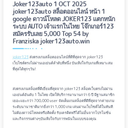
Joker123auto 1 OCT 2025
joker123auto สล็อตออนไลน์ หน้า 1
google ดาวน์โหลด JOKER123 แตกหนัก
ระบบ AUTO เจ้าแรกในไทย โจ๊กเกอร์123
สมัครรับเลย 5,000 Top 54 by
Franziska joker123auto.win
joker123
ส่งตรงเกมสล็อตออนไลน์ที่ดีที่สุดจาก joker123
เว็บไซต์ตรงไม่ผ่านเอเย่นต์ลำดับที่หนึ่ง บันเทิงใจกับเกมที่เหมาะสม
ที่สุดได้ทุกๆวัน!
ส่งตรงเกมสล็อตที่ดีเยี่ยมที่สุดจาก joker123 สล็อตเว็บตรงไม่ผ่าน
เอเย่นต์อันดับ 1 ในไทย เปิดให้บริการมานานกว่า 6 ปี มีฐานสมาชิก
เยอะแยะกว่า 700,000 user จัดเต็มเกมสล็อตที่ดีที่สุดจากค่ายเกม
ระดับนานาชาติมากยิ่งกว่า 1,000 เกม เล่นผ่านเว็บไซต์ได้ในทันที
ไม่ต้องดาวน์โหลดหรือติดตั้ง รับเครดิตฟรีได้ไม่อั้นจากโปรโมชั่น
และกิจกรรมต่างๆบันเทิงใจกับการพนันในแบบของคุณ