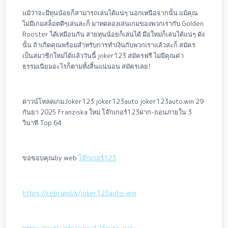
แม้ว่าจะมีทุนน้อยก็สามารถเล่นได้แน่ๆ นอกเหนือจากนั้น แม้คุณ
ไม่มีเกมสล็อตดีๆเล่นล่ะก็ มาทดลองเล่นเกมของพวกเรากับ Golden
Rooster ได้เหมือนกัน สายทุนน้อยก็เล่นได้ มือใหม่ก็เล่นได้แน่ๆ ดัง
นั้น ถ้าเกิดคุณพร้อมสำหรับการทำเงินกับพวกเราแล้วล่ะก็ สมัคร
เป็นสมาชิกใหม่ได้แล้ววันนี้ joker123 สมัครฟรี ไม่มีคุณค่า
ธรรมเนียมอะไรก็ตามทั้งสิ้นแน่นอน สมัครเลย!
ดาวน์โหลดเกมJoker123 joker123auto joker123auto.win 29
กันยา 2025 Franziska ใหม่ โจ๊กเกอร์123ฝาก-ถอนภายใน 3
วินาที Top 64
ขอขอบคุณby web
โจ๊กเกอร์123
https://rebrand.ly/joker123auto-win
https://cutly.info/joker123auto-win