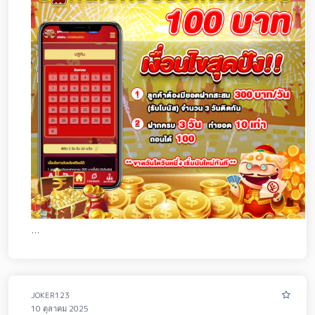
…
JOKER123
10 ตุลาคม 2025