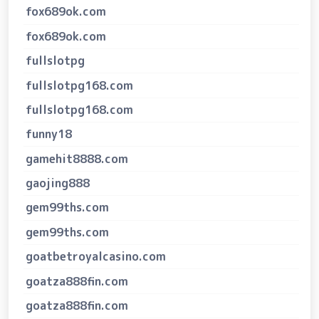
fox689ok.com
fox689ok.com
fullslotpg
fullslotpg168.com
fullslotpg168.com
funny18
gamehit8888.com
gaojing888
gem99ths.com
gem99ths.com
goatbetroyalcasino.com
goatza888fin.com
goatza888fin.com