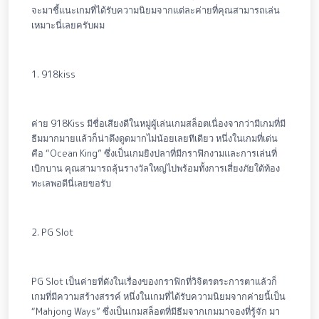
จะมาชี้แนะเกมที่ได้รับความนิยมจากแต่ละค่ายที่คุณสามารถเล่น
เหมาะนี่เลยครับผม
1. 918kiss
ค่าย 918Kiss มีชื่อเสียงดีในหมู่ผู้เล่นเกมสล็อตเนื่องจากว่ามีเกมที่มี
ธีมมากมายแล้วก็น่าดึงดูดมากไม่น้อยเลยทีเดียว หนึ่งในเกมที่เด่น
คือ “Ocean King” ซึ่งเป็นเกมยิงปลาที่มีกราฟิกงามและการเล่นที่
เบิกบาน คุณสามารถลุ้นรางวัลใหญ่ไปพร้อมทั้งการเสี่ยงภัยใต้ท้อง
ทะเลพอดีนี่เลยขอรับ
2. PG Slot
PG Slot เป็นค่ายที่ดังในเรื่องของกราฟิกที่วิจิตรตระการตาแล้วก็
เกมที่มีความสร้างสรรค์ หนึ่งในเกมที่ได้รับความนิยมจากค่ายนี้เป็น
“Mahjong Ways” ซึ่งเป็นเกมสล็อตที่มีธีมจากเกมมาจองที่รู้จัก มา