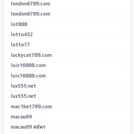
london6789.com
london6789.com
lot888
lotto432
lotto77
luckycat789.com
luis16888.com
luis16888.com
lux555.net
lux555.net
mac1bet789.com
macau69
macau69 สมัคร