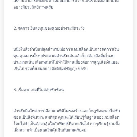
เหล่านี้สามารถที่จะช่วยให้คุณสามารถวางแผนรวมทั้งเล่นเกมได้
อย่างมีประสิทธิภาพครับ
2. จัดการเงินลงทุนของคุณอย่างระมัดระวัง
หนึ่งในสิ่งจำเป็นที่สุดสำหรับเพื่อการเล่นสล็อตเป็นการจัดการเงิน
ทุน คุณควรตั้งงบประมาณสำหรับเล่นแล้วก็จะต้องถือมั่นในงบ
ประมาณนั้น เลือกพนันที่ไม่ทำให้ท่านเสี่ยงต่อการสูญเสียเงินเยอะ
เกินไป รวมทั้งเล่นอย่างมีสติสัมปชัญญะขอรับ
3. เริ่มจากเกมที่ไม่สลับซับซ้อน
สำหรับมือใหม่ การเลือกเกมที่มีโครงสร้างและก็กฎข้อตกลงไม่ซับ
ซ้อนเป็นสิ่งที่เหมาะสมที่สุด คุณจะได้เรียนรู้พื้นฐานของเกมสล็อต
โดยไม่จำเป็นต้องกลุ้มใจกับฟีพบร์ที่มากเกินไป เบาๆเรียนรู้รวมทั้ง
เพิ่มความท้าเมื่อคุณเริ่มคุ้นชินกับเกมครับผม