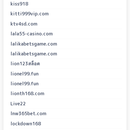
kiss918
kitti999vip.com
ktv4sd.com
lala55-casino.com
lalikabetsgame.com
lalikabetsgame.com
lion123สล็อต
lionel99.fun
lionel99.fun
lionth168.com
Live22
lnw365bet.com
lockdown168