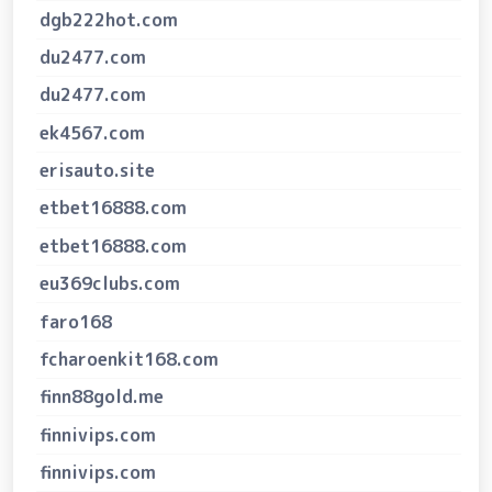
dgb222hot.com
du2477.com
du2477.com
ek4567.com
erisauto.site
etbet16888.com
etbet16888.com
eu369clubs.com
faro168
fcharoenkit168.com
finn88gold.me
finnivips.com
finnivips.com