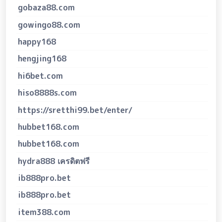
gobaza88.com
gowingo88.com
happy168
hengjing168
hi6bet.com
hiso8888s.com
https://sretthi99.bet/enter/
hubbet168.com
hubbet168.com
hydra888 เครดิตฟรี
ib888pro.bet
ib888pro.bet
item388.com