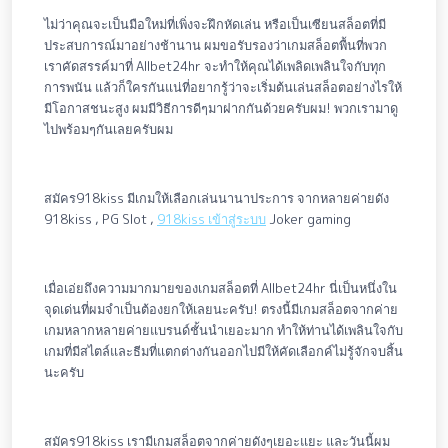
ไม่ว่าคุณจะเป็นมือใหม่ที่เพิ่งจะฝึกหัดเล่น หรือเป็นเซียนสล็อตที่มี
ประสบการณ์มาอย่างช้านาน ผมขอรับรองว่าเกมสล็อตพื้นที่พวก
เราคัดสรรค์มาที่ Allbet24hr จะทำให้คุณได้เพลิดเพลินใจกับทุก
การพนัน แล้วก็ใครกันแน่ที่อยากรู้ว่าจะเริ่มต้นเล่นสล็อตอย่างไรให้
มีโอกาสชนะสูง ผมมีวิธีการดีๆมาฝากกันด้วยครับผม! พวกเรามาดู
ไปพร้อมๆกันเลยครับผม
สมัคร918kiss มีเกมให้เลือกเล่นนานาประการ จากหลายค่ายดัง
918kiss , PG Slot ,
918kiss เข้าสู่ระบบ
Joker gaming
เมื่อเอ่ยถึงความมากมายของเกมสล็อตที่ Allbet24hr นี่เป็นหนึ่งใน
จุดเด่นที่ผมจำเป็นต้องยกให้เลยนะครับ! ตรงนี้มีเกมสล็อตจากค่าย
เกมหลากหลายค่ายแบรนด์ชั้นนำเยอะมาก ทำให้ท่านได้เพลินใจกับ
เกมที่มีสไตล์และธีมที่แตกต่างกันออกไปมีให้คัดเลือกค์ไม่รู้จักจบสิ้น
นะครับ
สมัคร918kiss เรามีเกมสล็อตจากค่ายดังๆเยอะแยะ และวันนี้ผม