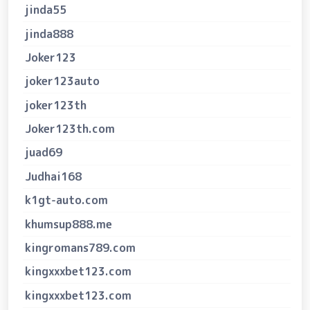
jinda55
jinda888
Joker123
joker123auto
joker123th
Joker123th.com
juad69
Judhai168
k1gt-auto.com
khumsup888.me
kingromans789.com
kingxxxbet123.com
kingxxxbet123.com