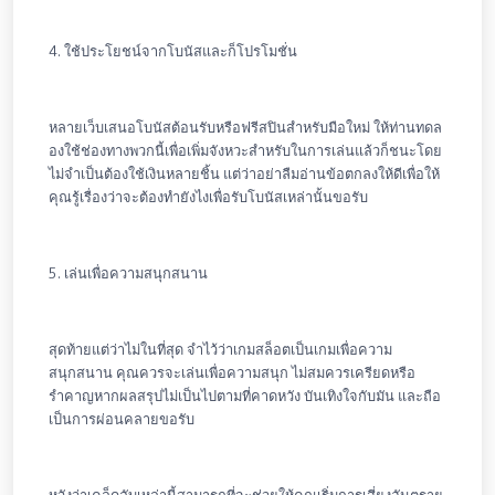
4. ใช้ประโยชน์จากโบนัสและก็โปรโมชั่น
หลายเว็บเสนอโบนัสต้อนรับหรือฟรีสปินสำหรับมือใหม่ ให้ท่านทดล
องใช้ช่องทางพวกนี้เพื่อเพิ่มจังหวะสำหรับในการเล่นแล้วก็ชนะโดย
ไม่จำเป็นต้องใช้เงินหลายชิ้น แต่ว่าอย่าลืมอ่านข้อตกลงให้ดีเพื่อให้
คุณรู้เรื่องว่าจะต้องทำยังไงเพื่อรับโบนัสเหล่านั้นขอรับ
5. เล่นเพื่อความสนุกสนาน
สุดท้ายแต่ว่าไม่ในที่สุด จำไว้ว่าเกมสล็อตเป็นเกมเพื่อความ
สนุกสนาน คุณควรจะเล่นเพื่อความสนุก ไม่สมควรเครียดหรือ
รำคาญหากผลสรุปไม่เป็นไปตามที่คาดหวัง บันเทิงใจกับมัน และถือ
เป็นการผ่อนคลายขอรับ