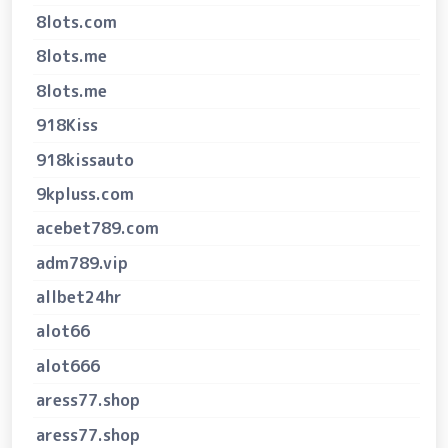
8lots.com
8lots.me
8lots.me
918Kiss
918kissauto
9kpluss.com
acebet789.com
adm789.vip
allbet24hr
alot66
alot666
aress77.shop
aress77.shop