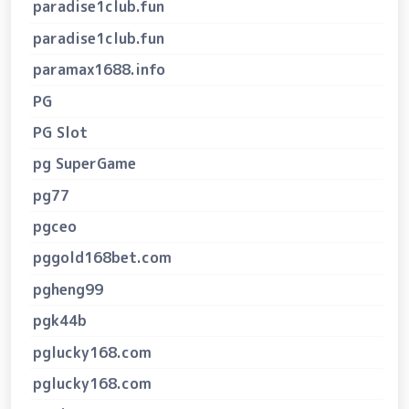
paradise1club.fun
paradise1club.fun
paramax1688.info
PG
PG Slot
pg SuperGame
pg77
pgceo
pggold168bet.com
pgheng99
pgk44b
pglucky168.com
pglucky168.com