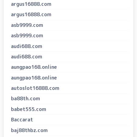
argus16888.com
argus16888.com
asb9999.com
asb9999.com
audi688.com
audi688.com
aungpao168.online
aungpao168.online
autoslot16888.com
ba88th.com
babet555.com
Baccarat
baj88thbz.com