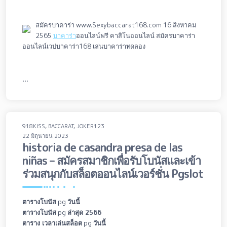
สมัครบาคาร่า www.Sexybaccarat168.com 16 สิงหาคม
2565
บาคาร่า
ออนไลน์ฟรี คาสิโนออนไลน์ สมัครบาคาร่า
ออนไลน์เวปบาคาร่า168 เล่นบาคาร่าทดลอง
…
918KISS
,
BACCARAT
,
JOKER123
22 มิถุนายน 2023
historia de casandra presa de las
niñas – สมัครสมาชิกเพื่อรับโบนัสและเข้า
ร่วมสนุกกับสล็อตออนไลน์เวอร์ชั่น Pgslot
ตารางโบนัส
pg
วันนี้
ตารางโบนัส
pg
ล่าสุด 2566
ตาราง เวลาเล่นสล็อต
pg
วันนี้