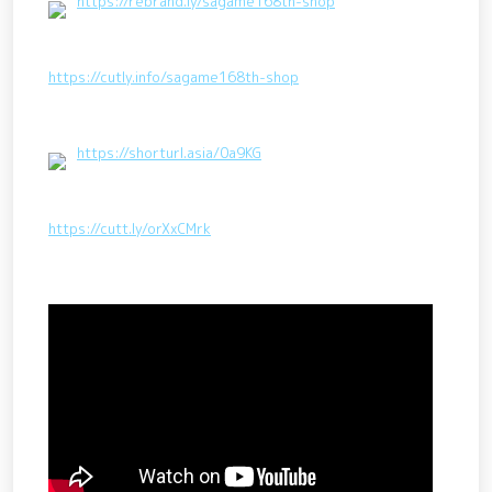
https://rebrand.ly/sagame168th-shop
https://cutly.info/sagame168th-shop
https://shorturl.asia/0a9KG
https://cutt.ly/orXxCMrk