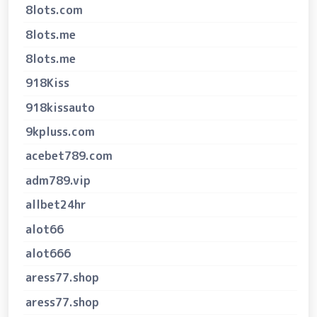
8lots.com
8lots.me
8lots.me
918Kiss
918kissauto
9kpluss.com
acebet789.com
adm789.vip
allbet24hr
alot66
alot666
aress77.shop
aress77.shop