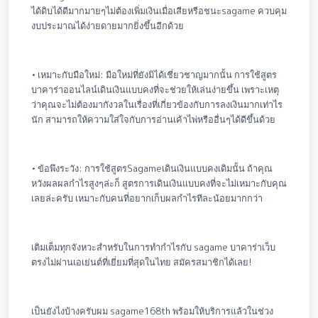
ได้ดิบได้ดีมากมายๆไม่ต้องเพิ่มเงินเมื่อเสียหรือชนะsagame ควบคุม
งบประมาณได้ง่ายดายมากยิ่งขึ้นอีกด้วย
• เหมาะกับมือใหม่: มือใหม่ที่ยังมิได้เชี่ยวชาญมากนั้น การใช้สูตร
บาคาร่าออนไลน์เดินเงินแบบคงที่จะช่วยให้เล่นง่ายขึ้น เพราะเหตุ
ว่าคุณจะไม่ต้องมากังวลในเรื่องที่เกี่ยวข้องกับการลงเงินมากเท่าไร
นัก สามารถให้ความใส่ใจกับการอ่านเค้าไพ่หรืออื่นๆได้ดีขึ้นด้วย
• ข้อพึงระวัง: การใช้สูตรSagameเดินเงินแบบคงเดิมนั้น ถ้าคุณ
หวังผลผลกำไรสูงๆล่ะก็ สูตรการเดินเงินแบบคงที่จะไม่เหมาะกับคุณ
เลยล่ะครับ เหมาะกับคนที่อยากเก็บผลกำไรทีละน้อยมากกว่า
เติมเต็มทุกจังหวะสำหรับในการทำกำไรกับ sagame บาคาร่าเว็บ
ตรงไม่ผ่านเอเย่นต์ที่เยี่ยมที่สุดในไทย สมัครสมาชิกได้เลย!
เป็นยังไงบ้างครับผม sagame168th พร้อมให้บริการแล้วในช่วง