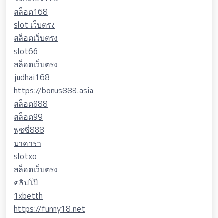
สล็อต168
slot เว็บตรง
สล็อตเว็บตรง
slot66
สล็อตเว็บตรง
judhai168
https://bonus888.asia
สล็อต888
สล็อต99
พุซซี่888
บาคาร่า
slotxo
สล็อตเว็บตรง
คลิปโป๊
1xbetth
https://funny18.net