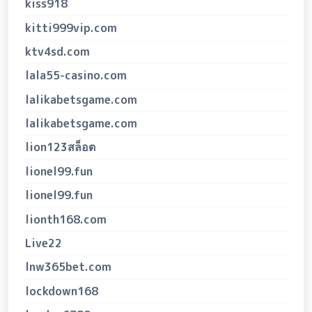
kiss918
kitti999vip.com
ktv4sd.com
lala55-casino.com
lalikabetsgame.com
lalikabetsgame.com
lion123สล็อต
lionel99.fun
lionel99.fun
lionth168.com
Live22
lnw365bet.com
lockdown168