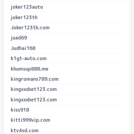
joker123auto
joker123th
Joker123th.com
juad69
Judhai168
k1gt-auto.com
khumsup888.me
kingromans789.com
kingxxxbet123.com
kingxxxbet123.com
kiss918
kitti999vip.com
ktv4sd.com