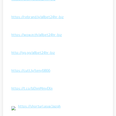
https://rebrand.ly/allbet24hr-biz
https://wow.in.th/allbet24hr-biz
http://gg.gg/allbet24hr-biz
https://cutt.ly/teny6866
https://t.co/bEhmMmyEKn
https://shorturl.asia/Jazqh