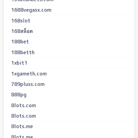
1688vegasx.com
168slot
168สล็อต
188bet
188betth
1xbit1
1xgameth.com
789pluss.com
888pg
8lots.com
8lots.com
8lots.me
8lots.me