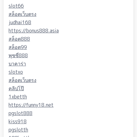
slot66
สล็อตเว็บตรง
judhai168
https://bonus888.asia
สล็อต888
สล็อต99
พุซซี่888
บาคาร่า
slotxo
สล็อตเว็บตรง
คลิปโป๊
1xbetth
https://funny18.net
pgslot888
kiss918
pgslotth