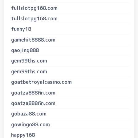
fullslotpg168.com
fullslotpg168.com
funny18
gamehit8888.com
gaojing888
gem99ths.com
gem99ths.com
goatbetroyalcasino.com
goatza888fin.com
goatza888fin.com
gobaza88.com
gowingo88.com
happy168