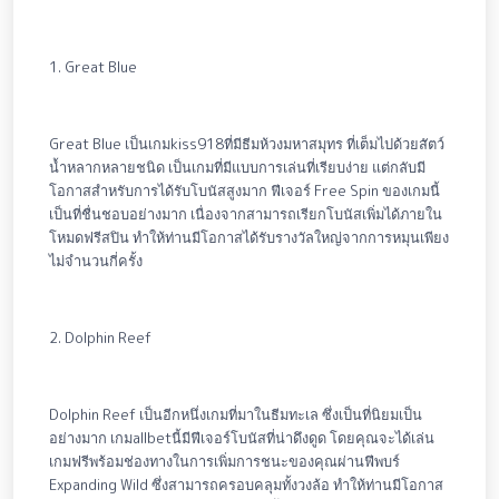
1. Great Blue
Great Blue เป็นเกมkiss918ที่มีธีมห้วงมหาสมุทร ที่เต็มไปด้วยสัตว์
น้ำหลากหลายชนิด เป็นเกมที่มีแบบการเล่นที่เรียบง่าย แต่กลับมี
โอกาสสำหรับการได้รับโบนัสสูงมาก ฟีเจอร์ Free Spin ของเกมนี้
เป็นที่ชื่นชอบอย่างมาก เนื่องจากสามารถเรียกโบนัสเพิ่มได้ภายใน
โหมดฟรีสปิน ทำให้ท่านมีโอกาสได้รับรางวัลใหญ่จากการหมุนเพียง
ไม่จำนวนกี่ครั้ง
2. Dolphin Reef
Dolphin Reef เป็นอีกหนึ่งเกมที่มาในธีมทะเล ซึ่งเป็นที่นิยมเป็น
อย่างมาก เกมallbetนี้มีฟีเจอร์โบนัสที่น่าดึงดูด โดยคุณจะได้เล่น
เกมฟรีพร้อมช่องทางในการเพิ่มการชนะของคุณผ่านฟีพบร์
Expanding Wild ซึ่งสามารถครอบคลุมทั้งวงล้อ ทำให้ท่านมีโอกาส