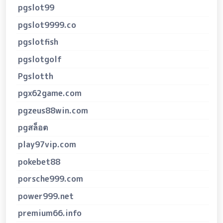
pgslot99
pgslot9999.co
pgslotfish
pgslotgolf
Pgslotth
pgx62game.com
pgzeus88win.com
pgสล็อต
play97vip.com
pokebet88
porsche999.com
power999.net
premium66.info