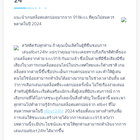
24
แนะนำเกมสล็อตแตกบ่อยมากจาก 918kiss ที่คุณไม่สมควร
พลาดในปี 2024
สวัสดีครับทุกท่าน ถ้าคุณเป็นเลิศในผู้ที่ชื่นชอบการ
เล่นallbet24hr แน่ๆว่าคุณอาจจะเคยทราบถึงเกียรติศักดิ์ของ
เกมสล็อตจากค่าย kiss918 กันมาแล้ว ซึ่งเป็นค่ายที่มีชื่อเสียงมีชื่อ
เสียงในวงการเกมสล็อตออนไลน์ในประเทศไทยและก็ต่างชาติ เกม
สล็อตจากค่ายนี้ขึ้นชื่อประเด็นการแตกบ่อยมาก และทำให้ผู้เล่น
คนไม่ใช่น้อยสามารถทำเงินได้อย่างมากมายในช่วงเวลาอันสั้น แต่
ว่าการเลือกเล่นเกมสล็อตที่จะแตกบ่อยครั้งนั้น ไม่ใช่เรื่องง่ายเสมอ
สำหรับผู้ที่เพิ่งจะเริ่มต้นหรือแม้กระทั้งผู้เล่นที่มีประสบการณ์ การ
เลือกเกมที่ได้โอกาสชนะสูงก็เลยเป็นสิ่งสำคัญ ในเนื้อหานี้ ผมจะพา
ทุกท่านไปทำความรู้จักกับเกมสล็อตแตกบ่อยจาก allbet ที่ไม่
สมควรพลาดในปี
allbet24hr
2024 พร้อมทั้งแนวทางสำหรับเพื่อ
การเล่นให้ชนะและสร้างรายได้จากการเล่นkiss918 หวังว่า
บทความนี้จะมีประโยชน์และช่วยให้ทุกท่านสามารถทำเงินจากการ
เล่นเกมallbet24hrได้มากขึ้น