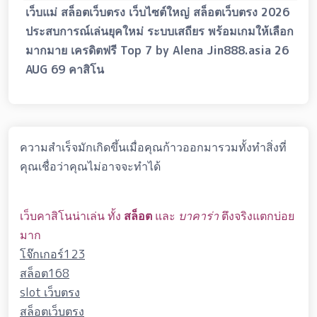
เว็บแม่ สล็อตเว็บตรง เว็บไซต์ใหญ่ สล็อตเว็บตรง 2026
ประสบการณ์เล่นยุคใหม่ ระบบเสถียร พร้อมเกมให้เลือก
มากมาย เครดิตฟรี Top 7 by Alena Jin888.asia 26
AUG 69 คาสิโน
ความสำเร็จมักเกิดขึ้นเมื่อคุณก้าวออกมารวมทั้งทำสิ่งที่
คุณเชื่อว่าคุณไม่อาจจะทำได้
เว็บคาสิโนน่าเล่น ทั้ง
สล็อต
และ
บาคาร่า
ตึงจริงแตกบ่อย
มาก
โจ๊กเกอร์123
สล็อต168
slot เว็บตรง
สล็อตเว็บตรง