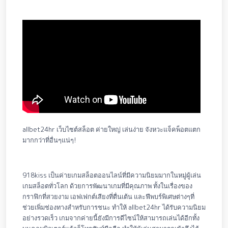
allbet24hr เว็บไซต์สล็อต ค่ายใหญ่ เล่นง่าย จังหวะแจ็คพ็อตแตก
มากกว่าที่อื่นๆแน่ๆ!
918kiss เป็นค่ายเกมสล็อตออนไลน์ที่มีความนิยมมากในหมู่ผู้เล่น
เกมสล็อตทั่วโลก ด้วยการพัฒนาเกมที่มีคุณภาพ ทั้งในเรื่องของ
กราฟิกที่สวยงาม เอฟเฟกต์เสียงที่ตื่นเต้น และฟีพบร์พิเศษต่างๆที่
ช่วยเพิ่มช่องทางสำหรับการชนะ ทำให้ allbet24hr ได้รับความนิยม
อย่างรวดเร็ว เกมจากค่ายนี้ยังมีการดีไซน์ให้สามารถเล่นได้อีกทั้ง