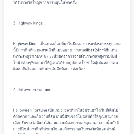
ได้รับรางวัลใหญ่จากการหมุนในทุกครั้ง
3. Highway Kings
Highway Kings เป็นเกมสล็อตที่มาในธีมของการแข่งรถบรรทุก เกม
นี้มีกราฟิกที่สะดุดตาแล้วก็แบบอย่างการเล่นallbet24hrที่ตื่นเต้น
เพราะเหตุว่าเกม918kissนี้มีอัตราการจ่ายเงินรางวัลที่สูงรวมทั้งมี
โบนัสต่างๆที่ออกมาให้ผู้เล่นได้รับอยู่บ่อยครั้ง ทำให้ผู้เล่นหลายคน
ติดอกติดใจและกลับมาเล่นอีกทีอย่างต่อเนื่อง
4. Halloween Fortune
Halloween Fortune เป็นเกมallbetที่มาในธีมวันฮาโลวีนที่เต็มไป
ด้วยคาถาและก็ความลี้ลับ เกมนี้มีฟีเจอร์โบนัสที่ทำให้คุณสามารถ
เลือกรับรางวัลพิเศษได้ตามความต้องการของคุณ นอกจากนั้นยังมี
การดีไซน์กราฟิกที่น่าสนใจและมีการจ่ายเงินรางวัลที่ค่อนข้างดี