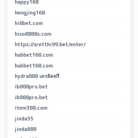
happy168
hengjing168
hi6bet.com
hiso8888s.com
https://sretthi99.bet/enter/
hubbet168.com
hubbet168.com
hydra888 เครดิตฟรี
ib888pro.bet
ib888pro.bet
item388.com
jinda55
jinda888