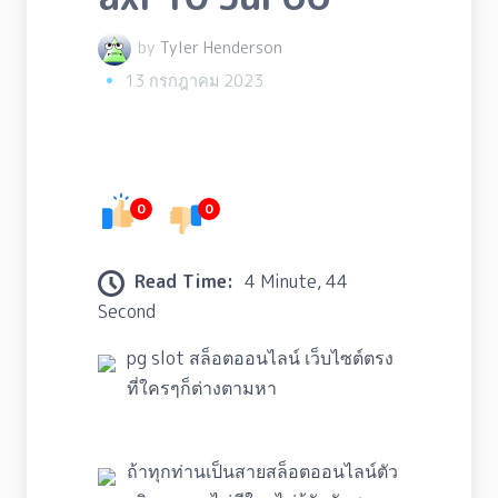
by
Tyler Henderson
13 กรกฎาคม 2023
0
0
Read Time:
4 Minute, 44
Second
pg slot สล็อตออนไลน์ เว็บไซต์ตรง
ที่ใครๆก็ต่างตามหา
ถ้าทุกท่านเป็นสายสล็อตออนไลน์ตัว