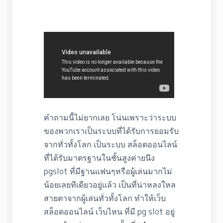
คำถามนี้ไม่ยากเลย โน่นเพราะว่าระบบ
ของพวกเราเป็นระบบที่ได้รับการยอมรับ
จากทั่วทั้งโลก เป็นระบบ สล็อตออนไลน์
ที่ได้รับมาตรฐานในชั้นสูงค่ายนึง
pgslot ที่มีฐานแฟนๆหรือผู้เล่นมากไม่
น้อยเลยทีเดียวอยู่แล้ว เป็นที่น่าหลงใหล
สายตาจากผู้เล่นทั่วทั้งโลก ทำให้เว็บ
สล็อตออนไลน์ เว็บไหน ที่มี pg slot อยู่