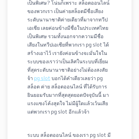
เป็นพิเศษ? โน่นก็เพราะ สล็อตออนไลน์
ของพวกเรา เป็นค่ายสล็อตมีชื่อเสียง
ระดับนานาชาติค่ายเดียวที่มาจากทวีป
เอเชีย เลยค่อนข้างมีชื่อในประเทศไทย
เป็นพิเศษ รวมทั้งนอกจากความมีชื่อ
เสียงในทวีปเอเชียที่พวกเรา pg slot ได้
สร้างเอาไว้ เรายังค่อนข้างจะมั่นใจใน
ระบบของเราว่าเป็นเลิศในระบบที่เยี่ยม
ที่สุดระดับนานาชาติอย่างไม่ต้องสงสัย
จ้า
pg slot
บอกได้คำเดียวเลยว่า pg
สล็อต ค่าย สล็อตออนไลน์ ที่ได้รับการ
ยินยอมรับมากที่สุดสุดยอดปัจจุบันนี้ มา
แรงแซงโค้งสุดใจ ไม่มีผู้ใดแล้วเว้นเสีย
แต่พวกเรา pg slot อีกแล้วจ้า
ระบบ สล็อตออนไลน์ ของเรา pg slot มี