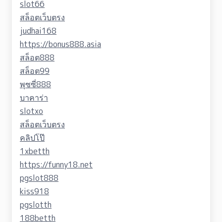
slot66
สล็อตเว็บตรง
judhai168
https://bonus888.asia
สล็อต888
สล็อต99
พุซซี่888
บาคาร่า
slotxo
สล็อตเว็บตรง
คลิปโป๊
1xbetth
https://funny18.net
pgslot888
kiss918
pgslotth
188betth