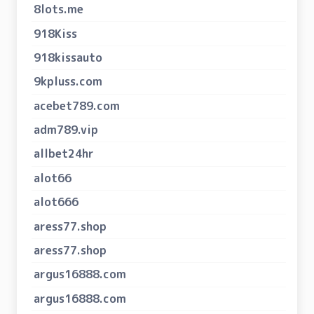
8lots.me
918Kiss
918kissauto
9kpluss.com
acebet789.com
adm789.vip
allbet24hr
alot66
alot666
aress77.shop
aress77.shop
argus16888.com
argus16888.com