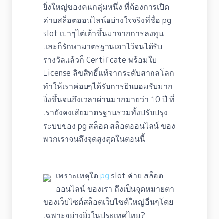
ยิ่งใหญ่ของคนกลุ่มหนึ่ง ที่ต้องการเปิด
ค่ายสล็อตออนไลน์อย่างใจจริงที่ชื่อ pg
slot เบาๆไต่เต้าขึ้นมาจากการลงทุน
และก็รักษามาตรฐานเอาไว้จนได้รับ
รางวัลแล้วก็ Certificate พร้อมใบ
License ลิขสิทธิ์แท้จากระดับสากลโลก
ทำให้เราค่อยๆได้รับการยินยอมรับมาก
ยิ่งขึ้นจนถึงเวลาผ่านมากมายว่า 10 ปี ที่
เรายังคงเส้ยมาตรฐานรวมทั้งปรับปรุง
ระบบของ pg สล็อต สล็อตออนไลน์ ของ
พวกเราจนถึงจุดสูงสุดในตอนนี้
เพราะเหตุใด
pg
slot ค่าย สล็อต
ออนไลน์ ของเรา ถึงเป็นจุดหมายตา
ของเว็บไซต์สล็อตเว็บไซต์ใหญ่อื่นๆโดย
เฉพาะอย่างยิ่งในประเทศไทย?