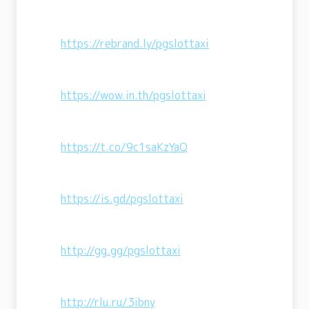
https://rebrand.ly/pgslottaxi
https://wow.in.th/pgslottaxi
https://t.co/9c1saKzYaQ
https://is.gd/pgslottaxi
http://gg.gg/pgslottaxi
http://rlu.ru/3ibny