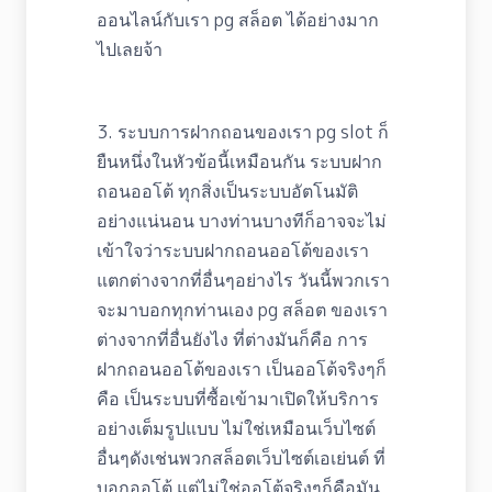
ออนไลน์กับเรา pg สล็อต ได้อย่างมาก
ไปเลยจ้า
3. ระบบการฝากถอนของเรา pg slot ก็
ยืนหนึ่งในหัวข้อนี้เหมือนกัน ระบบฝาก
ถอนออโต้ ทุกสิ่งเป็นระบบอัตโนมัติ
อย่างแน่นอน บางท่านบางทีก็อาจจะไม่
เข้าใจว่าระบบฝากถอนออโต้ของเรา
แตกต่างจากที่อื่นๆอย่างไร วันนี้พวกเรา
จะมาบอกทุกท่านเอง pg สล็อต ของเรา
ต่างจากที่อื่นยังไง ที่ต่างมันก็คือ การ
ฝากถอนออโต้ของเรา เป็นออโต้จริงๆก็
คือ เป็นระบบที่ซื้อเข้ามาเปิดให้บริการ
อย่างเต็มรูปแบบ ไม่ใช่เหมือนเว็บไซต์
อื่นๆดังเช่นพวกสล็อตเว็บไซต์เอเย่นต์ ที่
บอกออโต้ แต่ไม่ใช่ออโต้จริงๆก็คือมัน