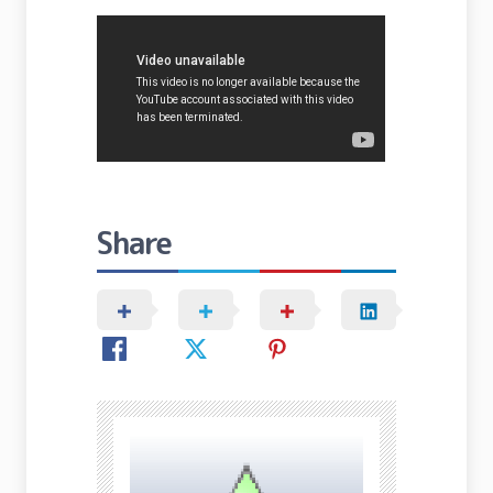
Share