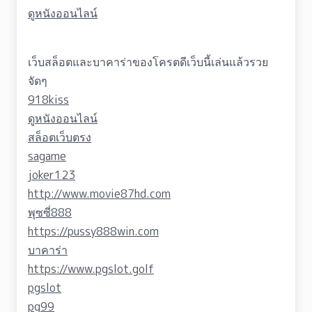
ดูหนังออนไลน์
เว็บสล็อตและบาคาร่าของโครตดีเว็บนี้เล่นแล้วรวย
จัดๆ
918kiss
ดูหนังออนไลน์
สล็อตเว็บตรง
sagame
joker123
http://www.movie87hd.com
พุซซี่888
https://pussy888win.com
บาคาร่า
https://www.pgslot.golf
pgslot
pg99