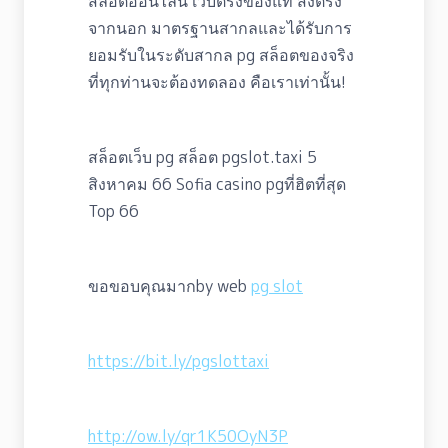
สล็อตออนไลน์ เว็บตรงของแท้ ส่งตรง
จากนอก มาตรฐานสากลและได้รับการ
ยอมรับในระดับสากล pg สล็อตของจริง
ที่ทุกท่านจะต้องทดลอง คือเราเท่านั้น!
สล็อตเว็บ pg สล็อต pgslot.taxi 5
สิงหาคม 66 Sofia casino pgที่ฮิตที่สุด
Top 66
ขอขอบคุณมากby web
pg slot
https://bit.ly/pgslottaxi
http://ow.ly/qr1K50OyN3P