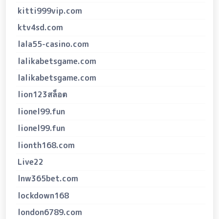
kitti999vip.com
ktv4sd.com
lala55-casino.com
lalikabetsgame.com
lalikabetsgame.com
lion123สล็อต
lionel99.fun
lionel99.fun
lionth168.com
Live22
lnw365bet.com
lockdown168
london6789.com