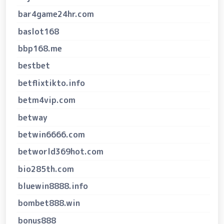
bar4game24hr.com
baslot168
bbp168.me
bestbet
betflixtikto.info
betm4vip.com
betway
betwin6666.com
betworld369hot.com
bio285th.com
bluewin8888.info
bombet888.win
bonus888