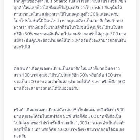
นพื้นฐานของทุกๆเว็บ slot auto ไปแล้ว เรียกว่าเป็นโปรโมชั่นเรียก
ลูกค้าใหม่เลยก็ว่าได้ ซึ่งผมก็ไม่รู้นะครับว่าเว็บ xoslot อื่นๆนั้นให้
ท่านมากแค่ไหน แต่พวกเราให้โบนัสคุณสูงถึง 50% เลยคะครับ
โดยโปรโมชั่นนี้มีเงื่อนไขว่า หากคุณสมัครเป็นสมาชิกใหม่กับทาง
พวกเรา ฝากเงินครั้งแรกแล้วก็รับโปรโมชั่นนี้ คุณก็จะได้รับโบนัส
ฟรีอีก 50% ของยอดเงินที่ฝากไปเลยครับ ยอมรับได้สูงสุด 500 บาท
แม้กระนั้นคุณจะต้องทำยอดให้ได้ 3 เท่าครับ ถึงจะสามารถถอนเงิน
ออกไปได้
ดังเช่น ถ้าเกิดคุณลงทะเบียนเป็นสมาชิกใหม่แล้วก็ฝากเงินคราว
แรก 100 บาท คุณจะได้รับโบนัสฟรีอีก 50% หรือก็คือ 100 บาท
รวมเป็น 200 บาท คุณจำเป็นต้องทำยอดให้ได้ 3 เท่า หรือก็คือ 600
บาท ถึงจะสามารถถอนได้นั่นเองขอรับ
หรือถ้าเกิดคุณลงทะเบียนสมัครสมาชิกใหม่และฝากเงินทีแรก 500
บาท คุณจะได้รับโบนัสฟรีอีก 50% หรือก็คือ 500 บาท ซึ่งถือเป็น
โบนัสสูงสุดของโปรโมชั่นนี้ รวมเป็น 1,000 บาท คุณจำเป็นต้องทำ
ยอดให้ได้ 3 เท่า หรือก็คือ 3,000 บาท ถึงจะสามารถถอนได้นั่นเอง
นะครับ