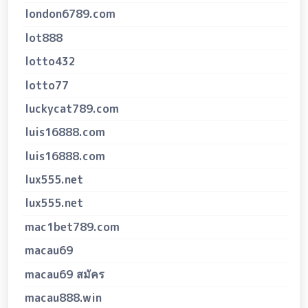
london6789.com
lot888
lotto432
lotto77
luckycat789.com
luis16888.com
luis16888.com
lux555.net
lux555.net
mac1bet789.com
macau69
macau69 สมัคร
macau888.win