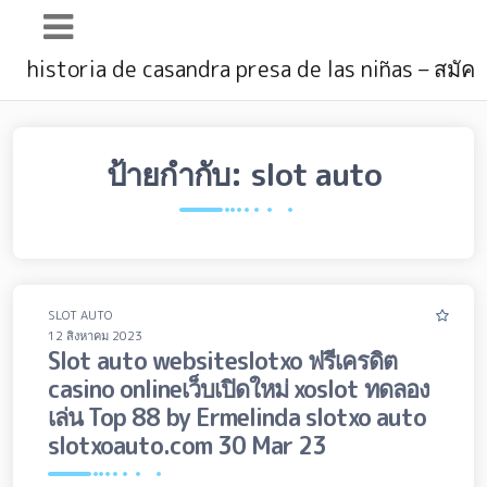
Main
historia de casandra presa de las niñas – สมัค
Navigation
ป้ายกำกับ:
slot auto
SLOT AUTO
12 สิงหาคม 2023
Slot auto websiteslotxo ฟรีเครดิต
casino onlineเว็บเปิดใหม่ xoslot ทดลอง
เล่น Top 88 by Ermelinda slotxo auto
slotxoauto.com 30 Mar 23