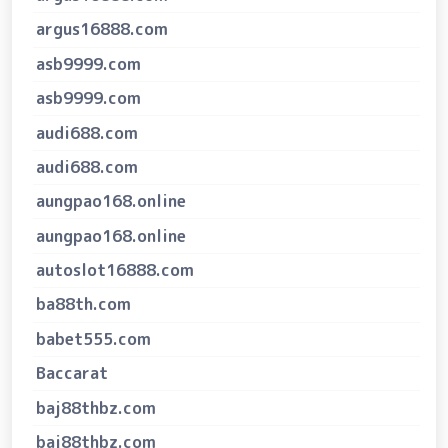
argus16888.com
asb9999.com
asb9999.com
audi688.com
audi688.com
aungpao168.online
aungpao168.online
autoslot16888.com
ba88th.com
babet555.com
Baccarat
baj88thbz.com
baj88thbz.com