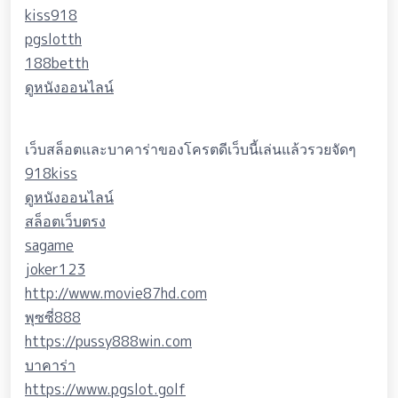
kiss918
pgslotth
188betth
ดูหนังออนไลน์
เว็บสล็อตและบาคาร่าของโครตดีเว็บนี้เล่นแล้วรวยจัดๆ
918kiss
ดูหนังออนไลน์
สล็อตเว็บตรง
sagame
joker123
http://www.movie87hd.com
พุซซี่888
https://pussy888win.com
บาคาร่า
https://www.pgslot.golf