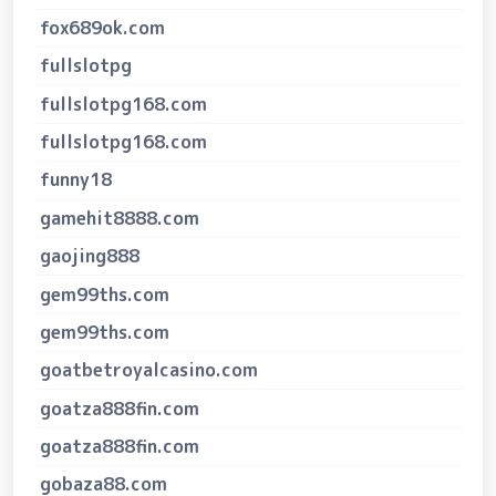
fox689ok.com
fullslotpg
fullslotpg168.com
fullslotpg168.com
funny18
gamehit8888.com
gaojing888
gem99ths.com
gem99ths.com
goatbetroyalcasino.com
goatza888fin.com
goatza888fin.com
gobaza88.com