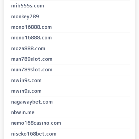
mib555s.com
monkey789
mono16888.com
mono16888.com
moza888.com
mun789slot.com
mun789slot.com
mwin9s.com
mwin9s.com
nagawaybet.com
nbwin.me
nemo168casino.com
niseko168bet.com