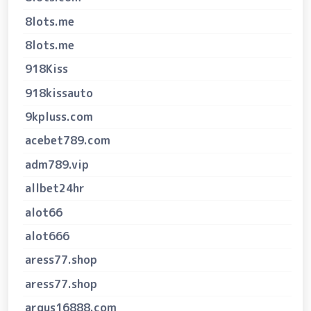
8lots.me
8lots.me
918Kiss
918kissauto
9kpluss.com
acebet789.com
adm789.vip
allbet24hr
alot66
alot666
aress77.shop
aress77.shop
argus16888.com