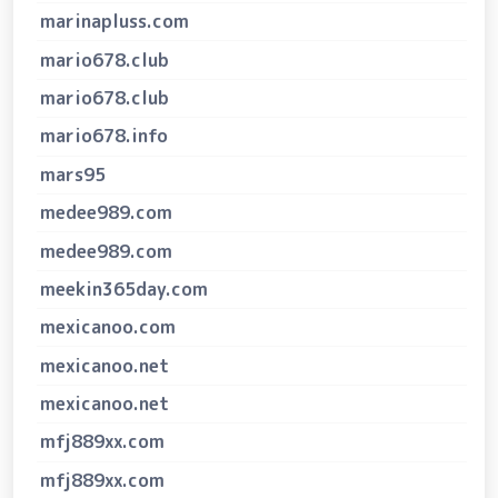
marinapluss.com
mario678.club
mario678.club
mario678.info
mars95
medee989.com
medee989.com
meekin365day.com
mexicanoo.com
mexicanoo.net
mexicanoo.net
mfj889xx.com
mfj889xx.com