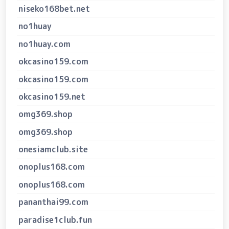
niseko168bet.net
no1huay
no1huay.com
okcasino159.com
okcasino159.com
okcasino159.net
omg369.shop
omg369.shop
onesiamclub.site
onoplus168.com
onoplus168.com
pananthai99.com
paradise1club.fun