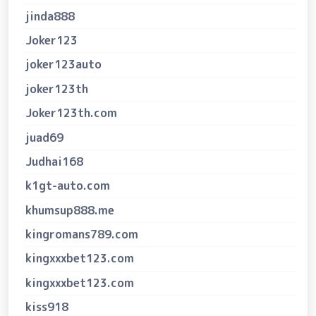
jinda888
Joker123
joker123auto
joker123th
Joker123th.com
juad69
Judhai168
k1gt-auto.com
khumsup888.me
kingromans789.com
kingxxxbet123.com
kingxxxbet123.com
kiss918