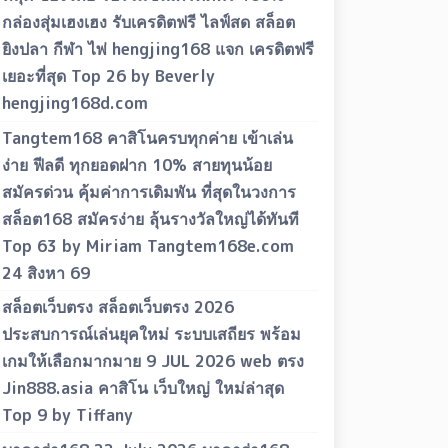
กล่องสุ่มเฮงเฮง รับเครดิตฟรี ไลฟ์สด สล็อต
ยิงปลา กีฬา ไพ่ hengjing168 แจก เครดิตฟรี
เยอะที่สุด Top 26 by Beverly
hengjing168d.com
Tangtem168 คาสิโนครบทุกค่าย เข้าเล่น
ง่าย ฟีลดี ทุกยอดฝาก 10% สายทุนน้อย
สมัครด่วน คุ้มค่าการเดิมพัน ที่สุดในวงการ
สล็อต168 สมัครง่าย ลุ้นรางวัลใหญ่ได้ทันที
Top 63 by Miriam Tangtem168e.com
24 สิงหา 69
สล็อตเว็บตรง สล็อตเว็บตรง 2026
ประสบการณ์เล่นยุคใหม่ ระบบเสถียร พร้อม
เกมให้เลือกมากมาย 9 JUL 2026 web ตรง
Jin888.asia คาสิโน เว็บใหญ่ ใหม่ล่าสุด
Top 9 by Tiffany