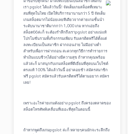
มาขอรับทุกคน! มาลงทะเบียนเป็นสมาชิกใหม่กับ
เรา pgslot ได้แล้ววันนี้! จัดเต็มเกมสล็อตที่เหมาะ
สมที่สุดในไทย เปิดให้บริการมานานกว่า 5 ปี จัดเต็ม
เกมสล็อตมากไม่น้อยเลยทีเดียวจากค่ายเกมชั้นนำ
ระดับนานาชาติมากกว่า 1,000 เกม หากเอ่ยถึง
สล็อต66ล่ะก็ จะต้องรำลึกถึงเราpgslot อย่างแน่แท้
โปรโมชั่นรวมทั้งกิจกรรมเพียบ รับเครดิตฟรีได้ตั้งแต่
ลงทะเบียนเป็นสมาชิก ฝากถอนง่าย ไม่มีอย่างต่ำ
สำหรับเพื่อการฝากถอน สะดวกทุกวิธีการทำรายการ
ทำเงินแบบชิวๆได้อย่างมีความสุข ถ้าหากคุณพร้อม
แล้วล่ะก็ มาสนุกกับเกมสล็อตที่ดีเยี่ยมที่สุดบนเว็บไซต์
ตรงแท้ 100% ได้แล้ววันนี้ อย่าคอยช้า สมัครสมาชิก
ฟรี pgslot สมัครแล้วรับเครดิตฟรีได้ตามอยาก สมัคร
เลย!
เพราะอะไรค่ายเกมดังอย่าง pgslot ถึงครองตลาดของ
สล็อตโทรศัพท์เคลื่อนที่เยอะที่สุดในตอนนี้
ถ้าหากพูดถึงเกมpgslot ล่ะก็ หลายๆคนมักจะระลึกถึง