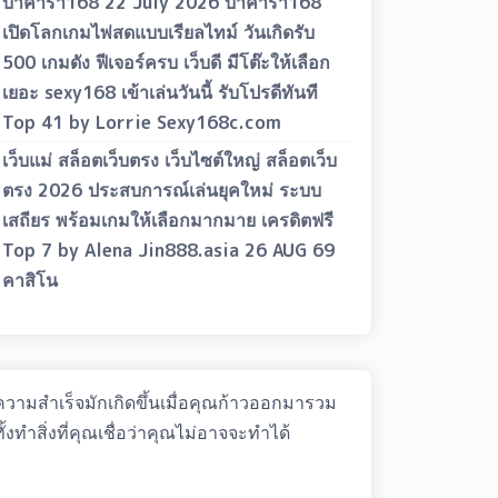
บาคาร่า168 22 July 2026 บาคาร่า168
เปิดโลกเกมไพ่สดแบบเรียลไทม์ วันเกิดรับ
500 เกมดัง ฟีเจอร์ครบ เว็บดี มีโต๊ะให้เลือก
เยอะ sexy168 เข้าเล่นวันนี้ รับโปรดีทันที
Top 41 by Lorrie Sexy168c.com
เว็บแม่ สล็อตเว็บตรง เว็บไซต์ใหญ่ สล็อตเว็บ
ตรง 2026 ประสบการณ์เล่นยุคใหม่ ระบบ
เสถียร พร้อมเกมให้เลือกมากมาย เครดิตฟรี
Top 7 by Alena Jin888.asia 26 AUG 69
คาสิโน
ความสำเร็จมักเกิดขึ้นเมื่อคุณก้าวออกมารวม
ทั้งทำสิ่งที่คุณเชื่อว่าคุณไม่อาจจะทำได้