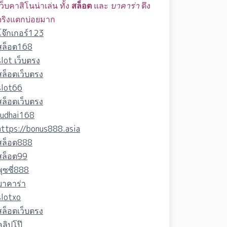
เว็บคาสิโนน่าเล่น ทั้ง
สล็อต
และ
บาคาร่า
ตึง
จริงแตกบ่อยมาก
โจ๊กเกอร์123
สล็อต168
slot เว็บตรง
สล็อตเว็บตรง
slot66
สล็อตเว็บตรง
judhai168
https://bonus888.asia
สล็อต888
สล็อต99
พุซซี่888
บาคาร่า
slotxo
สล็อตเว็บตรง
คลิปโป๊