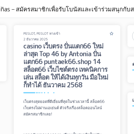
iñas – สมัครสมาชิกเพื่อรับโบนัสและเข้าร่วมสนุกกับ
PGSLOT
,
PGSLOT ทางเข้า
2 ธันวาคม 2025
casino เว็บตรง ปั่นแตก66 ใหม่
ล่าสุด Top 46 by Antonia ปั่น
แตก66 puntaek66.shop 14
สล็อต66 เว็บไซต์ตรง เทคนิคการ
เล่น สล็อต ให้ได้เงินทุกวัน มือใหม่
ก็ทำได้ ธันวาคม 2568
เ
เว็บตรงสุดยอดที่ดีเยี่ยมที่สุดในช่วงเวลานี้ สล็อต66
เว็บตรงไม่ผ่านเอเย่นต์ ตัวจริงเรื่องสล็อตออนไลน์
สมัครสมาชิกเลย!