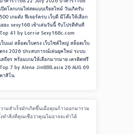
บาคาร่า168 22 July 2026 บาคาร่า168
เปิดโลกเกมไพ่สดแบบเรียลไทม์ วันเกิดรับ
500 เกมดัง ฟีเจอร์ครบ เว็บดี มีโต๊ะให้เลือก
เยอะ sexy168 เข้าเล่นวันนี้ รับโปรดีทันที
Top 41 by Lorrie Sexy168c.com
เว็บแม่ สล็อตเว็บตรง เว็บไซต์ใหญ่ สล็อตเว็บ
ตรง 2026 ประสบการณ์เล่นยุคใหม่ ระบบ
เสถียร พร้อมเกมให้เลือกมากมาย เครดิตฟรี
Top 7 by Alena Jin888.asia 26 AUG 69
คาสิโน
วามสำเร็จมักเกิดขึ้นเมื่อคุณก้าวออกมารวม
ั้งทำสิ่งที่คุณเชื่อว่าคุณไม่อาจจะทำได้