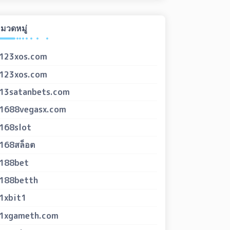
มวดหมู่
123xos.com
123xos.com
13satanbets.com
1688vegasx.com
168slot
168สล็อต
188bet
188betth
1xbit1
1xgameth.com