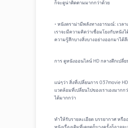
ก็จะดูน่าติดตามมากกว่าด้วย
• หนังดราม่ามีพลังทางอารมณ์: เวลาเร
เราจะมีความคิดว่าเชื่อมโยงกับหนังได
ความรู้สึกบางสิ่งบางอย่างออกมาได้ลึกข
การ ดูหนังออนไลน์ HD กลางดึกเปลี่ยนก
แน่ๆว่า สิ่งที่เปลี่ยนการ 037movie HD
แวดล้อมที่เปลี่ยนไปของเราเองมากกว
ได้มากกว่า
ทำให้รับรายละเอียด บรรยากาศ หรืออ
หนังเรื่องเดิมที่เคยดูก็บางครั้งก็อา