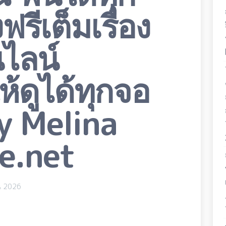
ฟรีเต็มเรื่อง
นไลน์
้ดูได้ทุกจอ
y Melina
e.net
น 2026