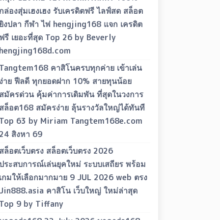
กล่องสุ่มเฮงเฮง รับเครดิตฟรี ไลฟ์สด สล็อต
ยิงปลา กีฬา ไพ่ hengjing168 แจก เครดิต
ฟรี เยอะที่สุด Top 26 by Beverly
hengjing168d.com
Tangtem168 คาสิโนครบทุกค่าย เข้าเล่น
ง่าย ฟีลดี ทุกยอดฝาก 10% สายทุนน้อย
สมัครด่วน คุ้มค่าการเดิมพัน ที่สุดในวงการ
สล็อต168 สมัครง่าย ลุ้นรางวัลใหญ่ได้ทันที
Top 63 by Miriam Tangtem168e.com
24 สิงหา 69
สล็อตเว็บตรง สล็อตเว็บตรง 2026
ประสบการณ์เล่นยุคใหม่ ระบบเสถียร พร้อม
เกมให้เลือกมากมาย 9 JUL 2026 web ตรง
Jin888.asia คาสิโน เว็บใหญ่ ใหม่ล่าสุด
Top 9 by Tiffany