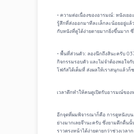
• ความต่อเนื่องของอารมณ์: หนังเ
รู้สึกที่ส่งออกมาทีละเล็กละน้อยอยู่
กับหนังที่ดูได้ง่ายดายมากยิ่งขึ้นมาก
• พื้นที่ส่วนตัว: ลองนึกถึงสินะครับ 
กิจกรรมรอบตัว และไม่จำต้องพอใจกับ
โฟกัสได้เต็มที่ ส่งผลให้เราสนุกแล้วก
เวลาดึกทำให้คนดูเปิดรับอารมณ์ของ
อีกจุดที่ผมพิจารณาก็คือ การดูหนัง
ย่างมากเลยจ๊านะครับ ซึ่งยามดึกดื่นนั้
ราวตรงหน้าได้ง่ายดายกว่าช่วงเวลาก