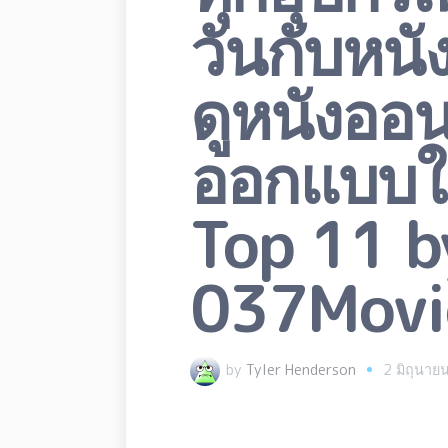
วันกับหนัง
ดูหนังออ
ออกแบบให
Top 11 b
037Movi
by
Tyler Henderson
2 มิถุนาย