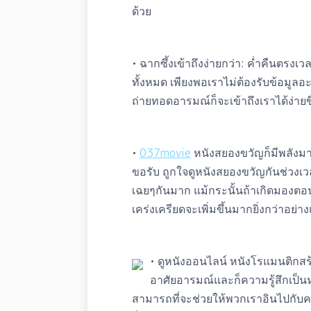
ด้วย
• ฉากซึ้งเข้าถึงง่ายกว่า: ค่ำคืนตรง
ทั้งหมด เพียงพอเราไม่ต้องรับข้อมู
ถ่ายทอดอารมณ์ก็จะเข้าถึงเราได้ง่ายขึ้
•
037movie
หนังสยองขวัญก็มีพลังมาก
ขอรับ ถูกใจดูหนังสยองขวัญกันช่วงเว
เฉยๆกันมาก แม้กระนั้นถ้าเกิดมองตอน
เคร่งเครียดจะเพิ่มขึ้นมากยิ่งกว่าอย่าง
• ดูหนังออนไลน์ หนังโรแมนติกส
อาศัยอารมณ์และก็ความรู้สึกเป็นห
สามารถที่จะช่วยให้พวกเราอินไปกับค