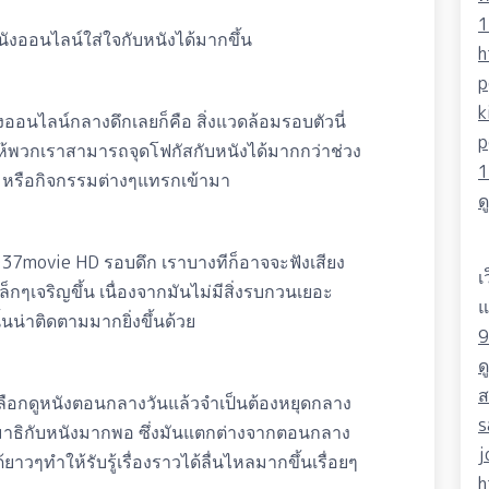
1
ังออนไลน์ใส่ใจกับหนังได้มากขึ้น
h
p
k
ังออนไลน์กลางดึกเลยก็คือ สิ่งแวดล้อมรอบตัวนี่
p
้พวกเราสามารถจุดโฟกัสกับหนังได้มากกว่าช่วง
1
อน หรือกิจกรรมต่างๆแทรกเข้ามา
ด
 037movie HD รอบดึก เราบางทีก็อาจจะฟังเสียง
เ
็กๆเจริญขึ้น เนื่องจากมันไม่มีสิ่งรบกวนเยอะ
แ
นน่าติดตามมากยิ่งขึ้นด้วย
9
ด
ส
เลือกดูหนังตอนกลางวันแล้วจำเป็นต้องหยุดกลาง
s
สมาธิกับหนังมากพอ ซึ่งมันแตกต่างจากตอนกลาง
j
วๆทำให้รับรู้เรื่องราวได้ลื่นไหลมากขึ้นเรื่อยๆ
h