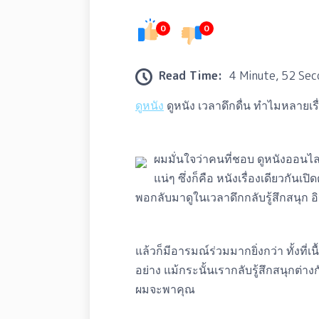
0
0
Read Time:
4 Minute, 52 Sec
ดูหนัง
ดูหนัง เวลาดึกดื่น ทำไมหลายเ
ผมมั่นใจว่าคนที่ชอบ ดูหนังออนไล
แน่ๆ ซึ่งก็คือ หนังเรื่องเดียวกัน
พอกลับมาดูในเวลาดึกกลับรู้สึกสนุก อ
แล้วก็มีอารมณ์ร่วมมากยิ่งกว่า ทั้งที่
อย่าง แม้กระนั้นเรากลับรู้สึกสนุกต่า
ผมจะพาคุณ