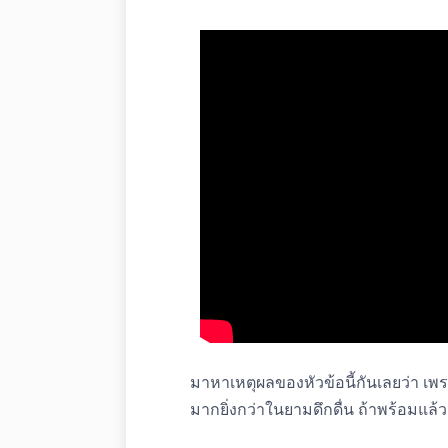
มาหาเหตุผลของหัวข้อนี้กันเลยว่า เพ
มากยิ่งกว่าในยามดึกดื่น ถ้าพร้อมแล้