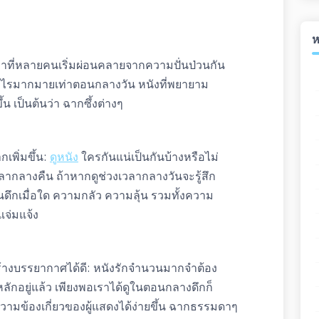
ห
เวลาที่หลายคนเริ่มผ่อนคลายจากความปั่นป่วนกัน
ลอะไรมากมายเท่าตอนกลางวัน หนังที่พยายาม
น เป็นต้นว่า ฉากซึ้งต่างๆ
เพิ่มขึ้น:
ดูหนัง
ใครกันแน่เป็นกันบ้างหรือไม่
ลากลางคืน ถ้าหากดูช่วงเวลากลางวันจะรู้สึก
ดึกเมื่อใด ความกลัว ความลุ้น รวมทั้งความ
แจ่มแจ้ง
ร้างบรรยากาศได้ดี: หนังรักจำนวนมากจำต้อง
ลักอยู่แล้ว เพียงพอเราได้ดูในตอนกลางดึกก็
วามข้องเกี่ยวของผู้แสดงได้ง่ายขึ้น ฉากธรรมดาๆ