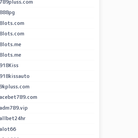
789pluss.com
888pg
8lots.com
8lots.com
8lots.me
8lots.me
918Kiss
918kissauto
9kpluss.com
acebet789.com
adm789.vip
allbet24hr
alot66