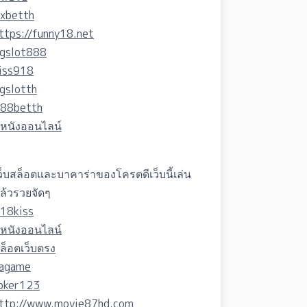
xbetth
ttps://funny18.net
gslot888
iss918
gslotth
88betth
ูหนังออนไลน์
ว็บสล็อตและบาคาร่าของโครตดีเว็บนี้เล่น
ล้วรวยจัดๆ
18kiss
ูหนังออนไลน์
ล็อตเว็บตรง
agame
oker123
ttp://www.movie87hd.com