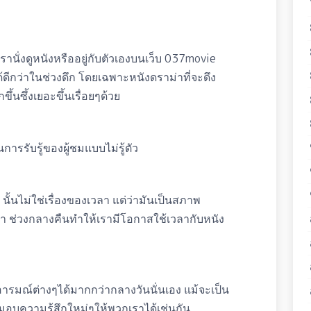
านั่งดูหนังหรืออยู่กับตัวเองบนเว็บ 037movie
้ดีกว่าในช่วงดึก โดยเฉพาะหนังดราม่าที่จะดึง
ึ้นซึ้งเยอะขึ้นเรื่อยๆด้วย
ารรับรู้ของผู้ชมแบบไม่รู้ตัว
 นั้นไม่ใช่เรื่องของเวลา แต่ว่ามันเป็นสภาพ
่า ช่วงกลางคืนทำให้เรามีโอกาสใช้เวลากับหนัง
ารมณ์ต่างๆได้มากกว่ากลางวันนั่นเอง แม้จะเป็น
จจะมอบความรู้สึกใหม่ๆให้พวกเราได้เช่นกัน