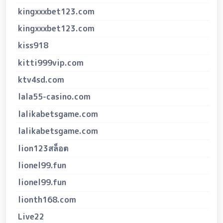
kingxxxbet123.com
kingxxxbet123.com
kiss918
kitti999vip.com
ktv4sd.com
lala55-casino.com
lalikabetsgame.com
lalikabetsgame.com
lion123สล็อต
lionel99.fun
lionel99.fun
lionth168.com
Live22