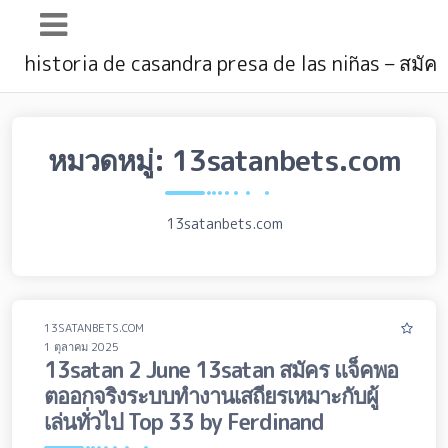
Main
historia de casandra presa de las niñas – สมัค
Navigation
หมวดหมู่:
13satanbets.com
13satanbets.com
13SATANBETS.COM
1 ตุลาคม 2025
13satan 2 June 13satan สมัคร แจ็คพอ
ตออกจริงระบบทำงานเสถียรเหมาะกับผู้
เล่นทั่วไป Top 33 by Ferdinand