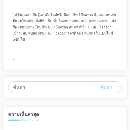
ไม่ว่าคุณจะเป็นผู้เล่นมือใหม่หรือมืออาชีพ 13satan คือแพลตฟอร์ม
ที่ตอบโจทย์ทุกสิ่งที่จำเป็น ทั้งเรื่องความปลอดภัย ความสะดวก แล้ว
ก็ผลตอบแทน โดยมีระบบ 13satan สมัคร ที่เร็ว ระบบ 13satan
เข้าระบบ ที่ปลอดภัย และ 13satan เครดิตฟรี ที่แจกจริงแบบไม่มี
เงื่อนไข
…
ค้นหา
สำหรับ:
ความเห็นล่าสุด