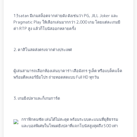
13satan มีเกมสล็อตจากค่ายดัง ดังเช่นว่า PG, JILI, Joker และ
Pragmatic Play ให้เลือกเล่นมากกว่า 2,000 เกม โดยแต่ละเกมมี
ค่า RTP สูง แล้วก็โบนัสออกหลายครั้ง
2. คาสิโนสดส่งตรงจากต่างประเทศ
ผู้เล่นสามารถเลือกห้องเล่นบาคาร่า เสือมังกร รูเล็ต หรือแบล็คแจ็ค
พร้อมดีลเลอร์มือโปร ถ่ายทอดสดแบบ Full HD ทุกวัน
3. เกมยิงปลาและก็เกมการ์ด
กราฟิกคมชัด เล่นได้ไม่สะดุด พร้อมระบบคะแนนที่ยุติธรรม
และบอสพิเศษในโหมดยิงปลาที่แจกโบนัสสูงสุดถึง 500 เท่า