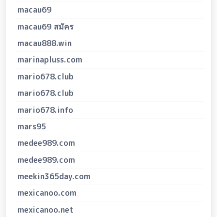
macau69
macau69 สมัคร
macau888.win
marinapluss.com
mario678.club
mario678.club
mario678.info
mars95
medee989.com
medee989.com
meekin365day.com
mexicanoo.com
mexicanoo.net