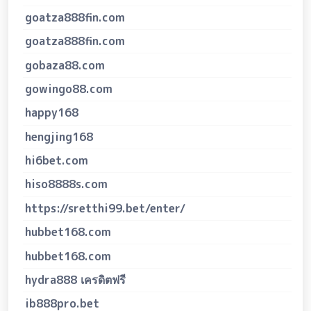
goatza888fin.com
goatza888fin.com
gobaza88.com
gowingo88.com
happy168
hengjing168
hi6bet.com
hiso8888s.com
https://sretthi99.bet/enter/
hubbet168.com
hubbet168.com
hydra888 เครดิตฟรี
ib888pro.bet