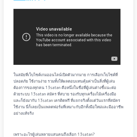
ในสมัยที่เว็บไซต์เกมออนไลน์เปิดตัวมากมาย การเลือกเว็บไซต์ที่
ปลอดภัย ใช้งานง่าย รวมทั้งให้ผลตอบแทนคุ้มค่าเป็นสิ่งที่ผู้เล่น
ต้องการของทุกคน 13satan คือหนึ่งในชื่อที่ผู้เล่นต่างชี้แนะต่อ
ด้วยระบบ 13satan สมัคร ที่สบาย รองรับทุกเครื่องไม้เครื่องมือ
และก็ยังมากับ 13satan เครดิตฟรี ที่แจกจริงตั้งแต่วันแรกที่สมัคร
ใช้งาน นี่ก็เลยเป็นแพลตฟอร์มที่เหมาะกับอีกทั้งมือใหม่และมืออาชีพ
อย่างแท้จริง
เพราะอะไรผู้เล่นหลายแสนคนถึงเลือก 13satan?