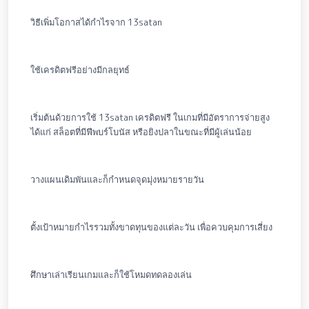
วิธีเพิ่มโอกาสได้กำไรจาก 13satan
ใช้เครดิตฟรีอย่างมีกลยุทธ์
เริ่มต้นด้วยการใช้ 13satan เครดิตฟรี ในเกมที่มีอัตราการจ่ายสูง
ได้แก่ สล็อตที่มีฟีพบร์โบนัส หรือยิงปลาในขณะที่มีผู้เล่นน้อย
วางแผนเดิมพันและก็กำหนดจุดมุ่งหมายรายวัน
ตั้งเป้าหมายกำไรรวมทั้งขาดทุนของแต่ละวัน เพื่อควบคุมการเสี่ยง
ศึกษาเล่าเรียนเกมและก็ใช้โหมดทดลองเล่น