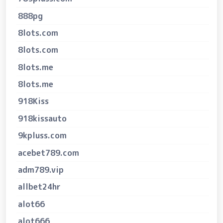
888pg
8lots.com
8lots.com
8lots.me
8lots.me
918Kiss
918kissauto
9kpluss.com
acebet789.com
adm789.vip
allbet24hr
alot66
alot666