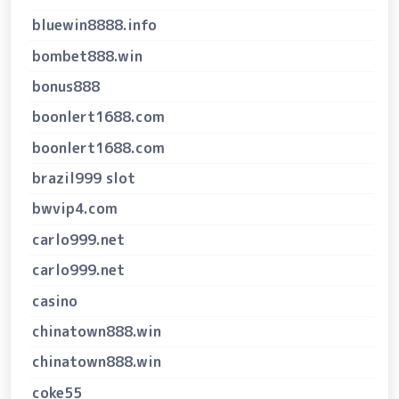
bluewin8888.info
bombet888.win
bonus888
boonlert1688.com
boonlert1688.com
brazil999 slot
bwvip4.com
carlo999.net
carlo999.net
casino
chinatown888.win
chinatown888.win
coke55