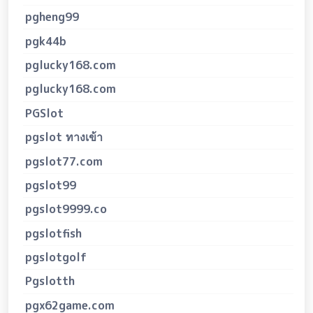
pgheng99
pgk44b
pglucky168.com
pglucky168.com
PGSlot
pgslot ทางเข้า
pgslot77.com
pgslot99
pgslot9999.co
pgslotfish
pgslotgolf
Pgslotth
pgx62game.com