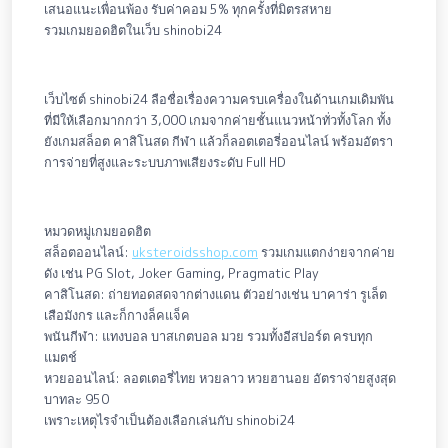
เสนอแนะเพื่อนพ้อง รับค่าคอม 5% ทุกครั้งที่มิตรสหาย
รวมเกมยอดฮิตในเว็บ shinobi24
เว็บไซต์ shinobi24 ลือชื่อเรื่องความครบเครื่องในด้านเกมเดิมพัน
ที่มีให้เลือกมากกว่า 3,000 เกมจากค่ายชั้นแนวหน้าทั่วทั้งโลก ทั้ง
ยังเกมสล็อต คาสิโนสด กีฬา แล้วก็ลอตเตอรี่ออนไลน์ พร้อมอัตรา
การจ่ายที่สูงและระบบภาพเสียงระดับ Full HD
หมวดหมู่เกมยอดฮิต
สล็อตออนไลน์:
uksteroidsshop.com
รวมเกมแตกง่ายจากค่าย
ดัง เช่น PG Slot, Joker Gaming, Pragmatic Play
คาสิโนสด: ถ่ายทอดสดจากต่างแดน ตัวอย่างเช่น บาคาร่า รูเล็ต
เสือมังกร และก็กางล็คแจ็ค
พนันกีฬา: แทงบอล บาสเกตบอล มวย รวมทั้งอีสปอร์ต ครบทุก
แมตช์
หวยออนไลน์: ลอตเตอรี่ไทย หวยลาว หวยฮานอย อัตราจ่ายสูงสุด
บาทละ 950
เพราะเหตุไรจำเป็นต้องเลือกเล่นกับ shinobi24