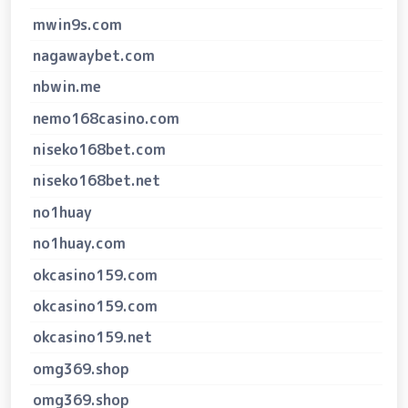
mwin9s.com
nagawaybet.com
nbwin.me
nemo168casino.com
niseko168bet.com
niseko168bet.net
no1huay
no1huay.com
okcasino159.com
okcasino159.com
okcasino159.net
omg369.shop
omg369.shop