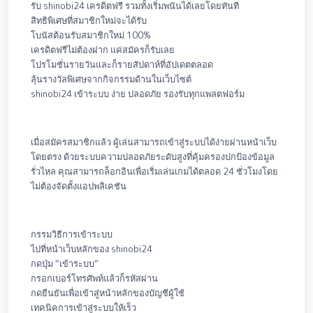
รับ shinobi24 เครดิตฟรี รวมทั้งเริ่มพนันได้เลยโดยทันที
สิทธิพิเศษที่สมาชิกใหม่จะได้รับ
โบนัสต้อนรับสมาชิกใหม่ 100%
เครดิตฟรีไม่ต้องฝาก แค่สมัครก็รับเลย
โปรโมชั่นรายวันและก็รายสัปดาห์ที่อัปเดตตลอด
ลุ้นรางวัลพิเศษจากกิจกรรมด้านในเว็บไซต์
shinobi24 เข้าระบบ ง่าย ปลอดภัย รองรับทุกแพลตฟอร์ม
เมื่อสมัครสมาชิกแล้ว ผู้เล่นสามารถเข้าสู่ระบบได้ง่ายผ่านหน้าเว็บ
โดยตรง ด้วยระบบความปลอดภัยระดับสูงที่คุ้มครองปกป้องข้อมูล
รั่วไหล คุณสามารถล็อกอินเพื่อเริ่มเล่นเกมได้ตลอด 24 ชั่วโมงโดย
ไม่ต้องจัดตั้งแอปพลิเคชัน
กรรมวิธีการเข้าระบบ
ไปที่หน้าเว็บหลักของ shinobi24
กดปุ่ม “เข้าระบบ”
กรอกเบอร์โทรศัพท์แล้วก็รหัสผ่าน
กดยืนยันเพื่อเข้าสู่หน้าหลักของบัญชีผู้ใช้
เทคนิคการเข้าสู่ระบบให้เร็ว