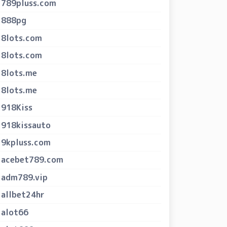
789pluss.com
888pg
8lots.com
8lots.com
8lots.me
8lots.me
918Kiss
918kissauto
9kpluss.com
acebet789.com
adm789.vip
allbet24hr
alot66