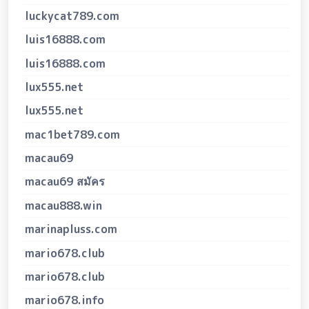
luckycat789.com
luis16888.com
luis16888.com
lux555.net
lux555.net
mac1bet789.com
macau69
macau69 สมัคร
macau888.win
marinapluss.com
mario678.club
mario678.club
mario678.info