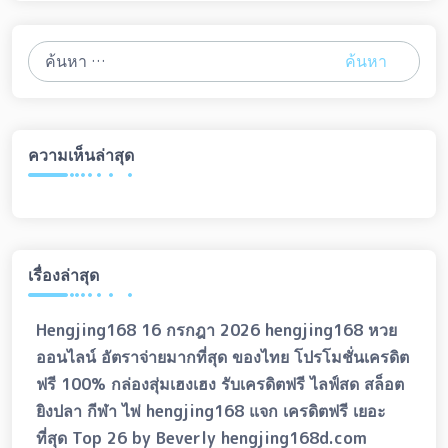
ค้นหา
สำหรับ:
ความเห็นล่าสุด
เรื่องล่าสุด
Hengjing168 16 กรกฎา 2026 hengjing168 หวย
ออนไลน์ อัตราจ่ายมากที่สุด ของไทย โปรโมชั่นเครดิต
ฟรี 100% กล่องสุ่มเฮงเฮง รับเครดิตฟรี ไลฟ์สด สล็อต
ยิงปลา กีฬา ไพ่ hengjing168 แจก เครดิตฟรี เยอะ
ที่สุด Top 26 by Beverly hengjing168d.com