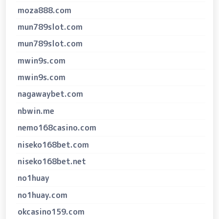
moza888.com
mun789slot.com
mun789slot.com
mwin9s.com
mwin9s.com
nagawaybet.com
nbwin.me
nemo168casino.com
niseko168bet.com
niseko168bet.net
no1huay
no1huay.com
okcasino159.com