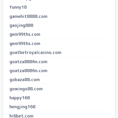
funny18
gamehit8888.com
gaojing888
gem99ths.com
gem99ths.com
goatbetroyalcasino.com
goatza888fin.com
goatza888fin.com
gobaza88.com
gowingo88.com
happy168
hengjing168
hi6bet.com