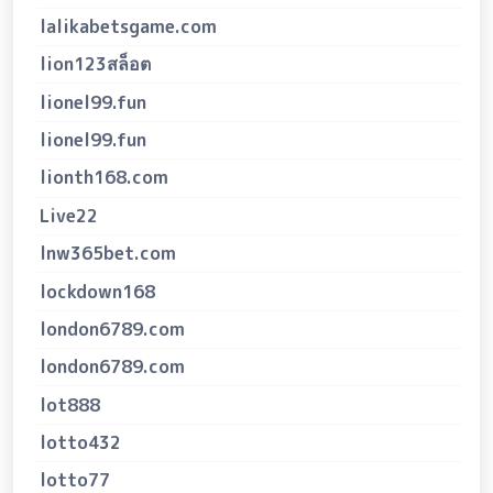
lalikabetsgame.com
lion123สล็อต
lionel99.fun
lionel99.fun
lionth168.com
Live22
lnw365bet.com
lockdown168
london6789.com
london6789.com
lot888
lotto432
lotto77