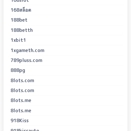
168สล็อต
188bet
188betth
1xbit1
1xgameth.com
789pluss.com
888pg
8lots.com
8lots.com
8lots.me
8lots.me
918Kiss
918kissauto