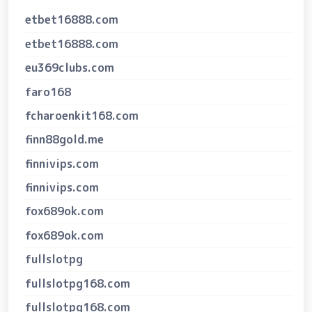
etbet16888.com
etbet16888.com
eu369clubs.com
faro168
fcharoenkit168.com
finn88gold.me
finnivips.com
finnivips.com
fox689ok.com
fox689ok.com
fullslotpg
fullslotpg168.com
fullslotpg168.com