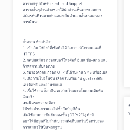
ตารางสรุปสำหรับ Featured Snippet
ตารางสั้นๆด้านล่างช่วยให้นักอ่านเห็นภาพรวมการ
สมัครทันที เหมาะกับแสดงเป็นคำตอบสั้นบนผลของ
การค้นหา
ขั้นตอน ทำเช่นไร
1. เข้าเว็บ ใช้ลิงก์ที่เชื่อถือได้ วิเคราะห์โดเมนและก็
HTTPS
2. กดปุ่มสมัคร กรอกเบอร์โทรศัพท์ อีเมล ชื่อ-สกุล และ
ก็รหัสผ่านที่ปลอดภัย
3. รับรองตัวตน กรอก OTP ที่ได้รับผ่าน SMS หรืออีเมล
4. เลือกรับโปรโมชั่น เลือกรับหรือผ่าน goatza888
เครดิตฟรี และอ่านข้อแม้
5. เริ่มใช้งาน ล็อกอิน ทดสอบโหมดเดโมก่อนเดิมพัน
เงินจริง
เทคนิคระหว่างสมัคร
ใช้รหัสผ่านยาวและไม่ซ้ำกับบัญชีอื่น
เปิดใช้งานการยืนยันสองชั้น (OTP/2FA) ถ้ามี
อย่าให้ข้อมูลที่ไม่สำคัญ รวมทั้งเก็บสกรีนช็อตรับรอง
การสมัครไว้เป็นหลักฐาน