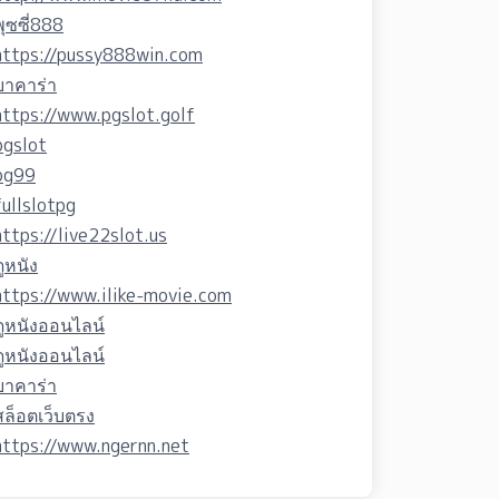
พุซซี่888
https://pussy888win.com
บาคาร่า
https://www.pgslot.golf
pgslot
pg99
fullslotpg
https://live22slot.us
ดูหนัง
https://www.ilike-movie.com
ดูหนังออนไลน์
ดูหนังออนไลน์
บาคาร่า
สล็อตเว็บตรง
https://www.ngernn.net