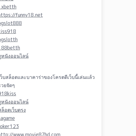
1xbetth
https://funny18.net
pgslot888
kiss918
pgslotth
188betth
ดูหนังออนไลน์
เว็บสล็อตและบาคาร่าของโครตดีเว็บนี้เล่นแล้ว
รวยจัดๆ
918kiss
ดูหนังออนไลน์
สล็อตเว็บตรง
sagame
joker123
http://www.movie87hd.com