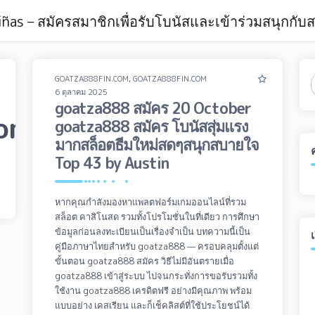
iñas – สมัครสมาชิกเพื่อรับโบนัสและเข้าร่วมสนุกกับ
GOATZA888FIN.COM
,
GOATZA888FIN.COM
6 ตุลาคม 2025
goatza888 สมัคร 20 October
com
goatza888 สมัคร โบนัสสุ่มแรง
มากสล็อตธีมใหม่สดๆสนุกสบายใจ
Top 43 by Austin
หากคุณกำลังมองหาแพลตฟอร์มเกมออนไลน์ที่รวม
สล็อต คาสิโนสด รวมทั้งโปรโมชั่นในที่เดียว การศึกษา
ข้อมูลก่อนลงทะเบียนเป็นเรื่องจำเป็น บทความนี้เป็น
เ
คู่มือภาษาไทยสำหรับ goatza888 — ครอบคลุมตั้งแต่
ขั้นตอน goatza888 สมัคร วิธีไม่มีอันตรายเมื่อ
goatza888 เข้าสู่ระบบ ไปจนกระทั่งการขอรับรวมทั้ง
ใช้งาน goatza888 เครดิตฟรี อย่างมีคุณภาพ พร้อม
แบบอย่าง เคสเรียน และก็เช็คลิสต์ที่ใช้ประโยชน์ได้