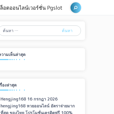
สล็อตออนไลน์เวอร์ชั่น Pgslot
ค้นหา
สำหรับ:
ความเห็นล่าสุด
รื่องล่าสุด
Hengjing168 16 กรกฎา 2026
hengjing168 หวยออนไลน์ อัตราจ่ายมาก
ที่สุด ของไทย โปรโมชั่นเครดิตฟรี 100%