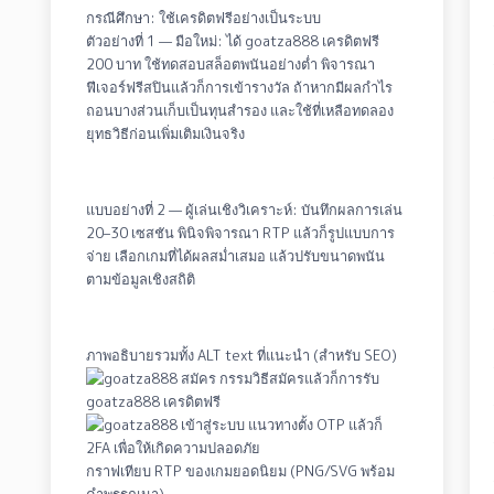
กรณีศึกษา: ใช้เครดิตฟรีอย่างเป็นระบบ
ตัวอย่างที่ 1 — มือใหม่: ได้ goatza888 เครดิตฟรี
200 บาท ใช้ทดสอบสล็อตพนันอย่างต่ำ พิจารณา
ฟีเจอร์ฟรีสปินแล้วก็การเข้ารางวัล ถ้าหากมีผลกำไร
ถอนบางส่วนเก็บเป็นทุนสำรอง และใช้ที่เหลือทดลอง
ยุทธวิธีก่อนเพิ่มเติมเงินจริง
แบบอย่างที่ 2 — ผู้เล่นเชิงวิเคราะห์: บันทึกผลการเล่น
20–30 เซสชัน พินิจพิจารณา RTP แล้วก็รูปแบบการ
จ่าย เลือกเกมที่ได้ผลสม่ำเสมอ แล้วปรับขนาดพนัน
ตามข้อมูลเชิงสถิติ
ภาพอธิบายรวมทั้ง ALT text ที่แนะนำ (สำหรับ SEO)
กราฟเทียบ RTP ของเกมยอดนิยม (PNG/SVG พร้อม