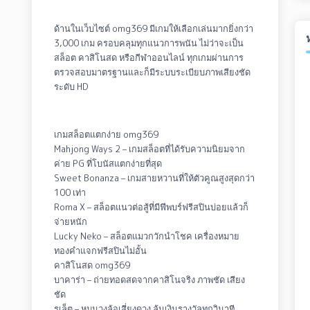
ด้านในเว็บไซต์ omg369 มีเกมให้เลือกเล่นมากยิ่งกว่า
3,000 เกม ครอบคลุมทุกแนวการพนัน ไม่ว่าจะเป็น
สล็อต คาสิโนสด หรือกีฬาออนไลน์ ทุกเกมผ่านการ
ตรวจสอบมาตรฐานและก็มีระบบระเบียบภาพเสียงชัด
ระดับ HD
เกมสล็อตแตกง่าย omg369
Mahjong Ways 2 – เกมสล็อตที่ได้รับความนิยมจาก
ค่าย PG ที่โบนัสแตกง่ายที่สุด
Sweet Bonanza – เกมสายหวานที่ให้ตัวคูณสูงสุดกว่า
100 เท่า
Roma X – สล็อตแนวต่อสู้ที่มีฟีพบร์ฟรีสปินบ่อยแล้วก็
จ่ายหนัก
Lucky Neko – สล็อตแมวกวักนำโชค เครื่องหมาย
ทองคำแจกฟรีสปินไม่อั้น
คาสิโนสด omg369
บาคาร่า – ถ่ายทอดสดจากคาสิโนจริง ภาพชัด เสียง
ชัด
รูเล็ต – หมุนวงล้อเสี่ยงดวง ลุ้นเงินรางวัลทุกวินาที