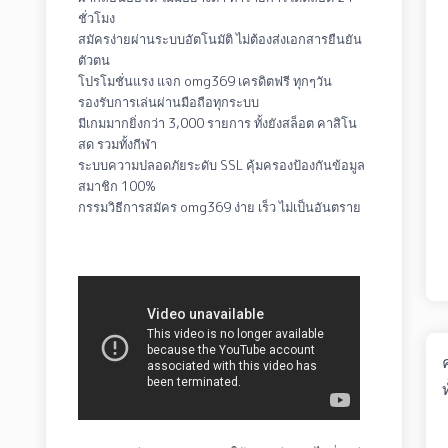
ชั่วโมง
สมัครง่ายผ่านระบบอัตโนมัติ ไม่ต้องส่งเอกสารยืนยัน
ตัวตน
โปรโมชั่นแรง แจก omg369 เครดิตฟรี ทุกๆวัน
รองรับการเล่นผ่านมือถือทุกระบบ
มีเกมมากยิ่งกว่า 3,000 รายการ ทั้งยังสล็อต คาสิโน
สด รวมทั้งกีฬา
ระบบความปลอดภัยระดับ SSL คุ้มครองป้องกันข้อมูล
สมาชิก 100%
กรรมวิธีการสมัคร omg369 ง่าย เร็ว ไม่เป็นอันตราย