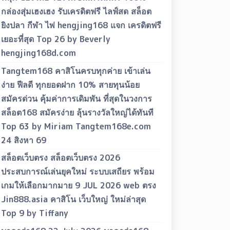
กล่องสุ่มเฮงเฮง รับเครดิตฟรี ไลฟ์สด สล็อต
ยิงปลา กีฬา ไพ่ hengjing168 แจก เครดิตฟรี
เยอะที่สุด Top 26 by Beverly
hengjing168d.com
Tangtem168 คาสิโนครบทุกค่าย เข้าเล่น
ง่าย ฟีลดี ทุกยอดฝาก 10% สายทุนน้อย
สมัครด่วน คุ้มค่าการเดิมพัน ที่สุดในวงการ
สล็อต168 สมัครง่าย ลุ้นรางวัลใหญ่ได้ทันที
Top 63 by Miriam Tangtem168e.com
24 สิงหา 69
สล็อตเว็บตรง สล็อตเว็บตรง 2026
ประสบการณ์เล่นยุคใหม่ ระบบเสถียร พร้อม
เกมให้เลือกมากมาย 9 JUL 2026 web ตรง
Jin888.asia คาสิโน เว็บใหญ่ ใหม่ล่าสุด
Top 9 by Tiffany