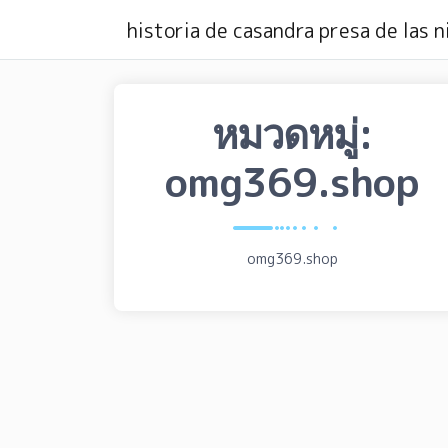
historia de casandra presa de las n
Main
Navigation
หมวดหมู่:
omg369.shop
omg369.shop