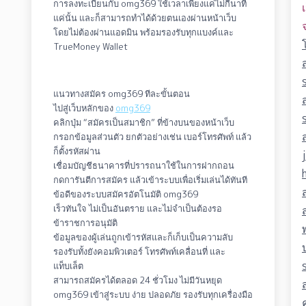
การลงทะเบียนกับ omg369 ใช้เวลาเพียงแค่ไม่กี่นาที
แค่นั้น และก็สามารถทำได้ด้วยตนเองผ่านหน้าเว็บ
โดยไม่ต้องผ่านแอดมิน พร้อมรองรับทุกแบงค์และ
TrueMoney Wallet
แนวทางสมัคร omg369 ทีละขั้นตอน
ไปสู่เว็บหลักของ
omg369
คลิกปุ่ม “สมัครเป็นสมาชิก” ที่ข้างบนของหน้าเว็บ
กรอกข้อมูลส่วนตัว ยกตัวอย่างเช่น เบอร์โทรศัพท์ แล้ว
ก็ตั้งรหัสผ่าน
เชื่อมบัญชีธนาคารที่ปรารถนาใช้ในการฝากถอน
กดการันตีการสมัคร แล้วเข้าระบบเพื่อเริ่มเล่นได้ทันที
ข้อดีของระบบสมัครอัตโนมัติ omg369
เร็วทันใจ ไม่เป็นอันตราย และไม่จำเป็นต้องรอ
ข้าราชการอนุมัติ
ข้อมูลของผู้เล่นถูกเข้ารหัสและก็เก็บเป็นความลับ
รองรับทั้งยังคอมพิวเตอร์ โทรศัพท์เคลื่อนที่ และ
แท็บเล็ต
สามารถสมัครได้ตลอด 24 ชั่วโมง ไม่มีวันหยุด
omg369 เข้าสู่ระบบ ง่าย ปลอดภัย รองรับทุกเครื่องมือ