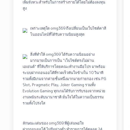
เพิ่มจังหวะสำหรับในการสร้างรายได้โดยไม่ต้องลงทุน
สูง
เพราะเหตุใด omg369 ถึงเปลี่ยนเป็นเว็บไซต์คาสิ
โนออนไลน์ที่ได้รับความนิยมสูงสุด
สิ่งที่ทำให้ omg369 ได้รับความนิยมอย่าง
มากมายเป็นการเป็น “เว็บไซต์ตรงไม่ผ่าน
เอเย่นต์” ที่ให้บริการโดยคณะทำงานมือโปร มาพร้อม
ระบบฝากถอนออโต้ที่รวดเร็วทันใจข้างใน 10 วินาที
รวมทั้งมีเกมจากค่ายชั้นหนึ่งมากมายก่ายกอง เช่น PG
Slot, Pragmatic Play, Joker Gaming รวมทั้ง
Evolution Gaming ทุกเกมได้รับการรับรองจากหน่วย
งานพนันระดับนานาชาติ มั่นใจได้ในความเป็นธรรม
รวมทั้งโปร่งใส
ลักษณะเด่นของ omg369 ที่ผู้เล่นพอใจ
ฝากถอนออโต้ ไม่มีอย่างต่ำ ทำรายการได้ตลอด 24