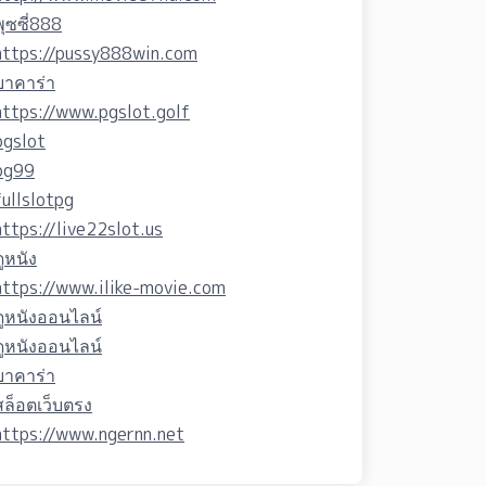
พุซซี่888
https://pussy888win.com
บาคาร่า
https://www.pgslot.golf
pgslot
pg99
fullslotpg
https://live22slot.us
ดูหนัง
https://www.ilike-movie.com
ดูหนังออนไลน์
ดูหนังออนไลน์
บาคาร่า
สล็อตเว็บตรง
https://www.ngernn.net