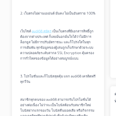
2. เว็บตรงไม่ผ่านเอเย่นต์ มั่นคง ไม่เป็นอันตราย 100%
เว็บไซต์
audi68 สมัคร
เป็นเว็บตรงที่มีเอกสารสิทธิ์ถูก
ต้องจากต่างประเทศ ก็เลยมั่นอกมั่นใจได้ว่าไม่มีการ
ล็อกยูส ไม่มีการปรับอัตราชนะ และก็โปร่งใสในทุก
การเดิมพัน ทุกข้อมูลของผู้เล่นถูกเก็บรักษาด้วยระบบ
ความปลอดภัยระดับสากล SSL Encryption คุ้มครอง
การรั่วไหลของข้อมูลได้อย่างสมบูรณ์แบบ.
3. โปรโมชั่นและก็โบนัสสุดคุ้ม แจก audi68 เครดิตฟรี
ทุกวี่วัน
สมาชิกทุกคนของ audi68 สามารถรับโปรโมชั่นได้
อย่างต่อเนื่อง ไม่ว่าจะเป็นโบนัสต้อนรับสมาชิกใหม่
โบนัสฝากแรกของวัน โบนัสคืนยอดเสีย หรือกิจกรรม
แจกเครดิตฟรีรายสัปดาห์ เพื่อผู้เล่นมีทุนเสริมเติม