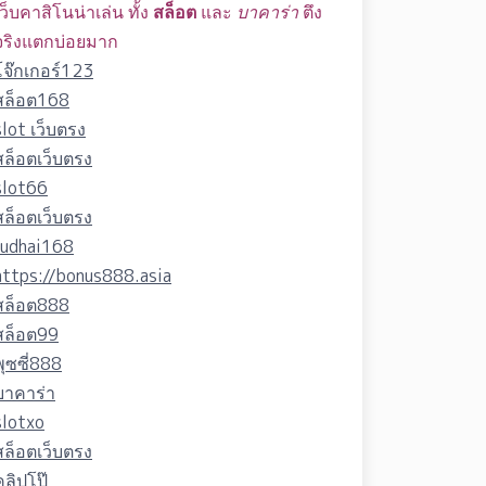
เว็บคาสิโนน่าเล่น ทั้ง
สล็อต
และ
บาคาร่า
ตึง
จริงแตกบ่อยมาก
โจ๊กเกอร์123
สล็อต168
slot เว็บตรง
สล็อตเว็บตรง
slot66
สล็อตเว็บตรง
judhai168
https://bonus888.asia
สล็อต888
สล็อต99
พุซซี่888
บาคาร่า
slotxo
สล็อตเว็บตรง
คลิปโป๊