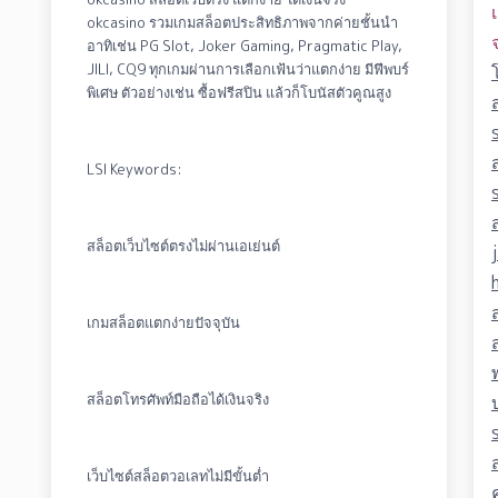
okcasino รวมเกมสล็อตประสิทธิภาพจากค่ายชั้นนำ
อาทิเช่น PG Slot, Joker Gaming, Pragmatic Play,
JILI, CQ9 ทุกเกมผ่านการเลือกเฟ้นว่าแตกง่าย มีฟีพบร์
พิเศษ ตัวอย่างเช่น ซื้อฟรีสปิน แล้วก็โบนัสตัวคูณสูง
LSI Keywords:
สล็อตเว็บไซต์ตรงไม่ผ่านเอเย่นต์
เกมสล็อตแตกง่ายปัจจุบัน
สล็อตโทรศัพท์มือถือได้เงินจริง
เว็บไซต์สล็อตวอเลทไม่มีขั้นต่ำ