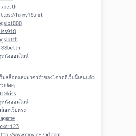
1xbetth
https://funny18.net
pgslot888
kiss918
pgslotth
188betth
ดูหนังออนไลน์
เว็บสล็อตและบาคาร่าของโครตดีเว็บนี้เล่นแล้ว
รวยจัดๆ
918kiss
ดูหนังออนไลน์
สล็อตเว็บตรง
sagame
joker123
http://www.movie87hd.com