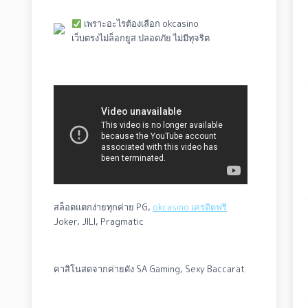
เพราะอะไรต้องเลือก okcasino
เว็บตรงไม่ล็อกยูส ปลอดภัย ไม่มีทุจริต
สล็อตแตกง่ายทุกค่าย PG,
okcasino เครดิตฟรี
Joker, JILI, Pragmatic
คาสิโนสดจากค่ายดัง SA Gaming, Sexy Baccarat