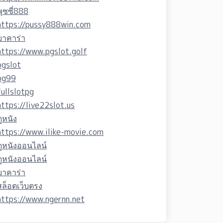
พุซซี่888
https://pussy888win.com
บาคาร่า
https://www.pgslot.golf
pgslot
pg99
fullslotpg
https://live22slot.us
ดูหนัง
https://www.ilike-movie.com
ดูหนังออนไลน์
ดูหนังออนไลน์
บาคาร่า
สล็อตเว็บตรง
https://www.ngernn.net