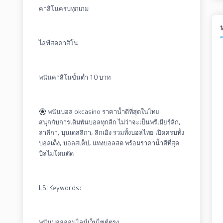
คาสิโนครบทุกเกม
ไลฟ์สดคาสิโน
พนันคาสิโนขั้นต่ำ 10 บาท
พนันบอล okcasino ราคาน้ำดีที่สุดในไทย
สนุกกับการเดิมพันบอลทุกลีก ไม่ว่าจะเป็นพรีเมียร์ลีก,
ลาลีกา, บุนเดสลีกา, ลีกเอิง รวมทั้งบอลไทย เปิดครบทั้ง
บอลเต็ง, บอลสเต็ป, แทงบอลสด พร้อมราคาน้ำดีที่สุด
บิลไม่โดนตัด
LSI Keywords:
พนันบอลออนไลน์เว็บไซต์ตรง