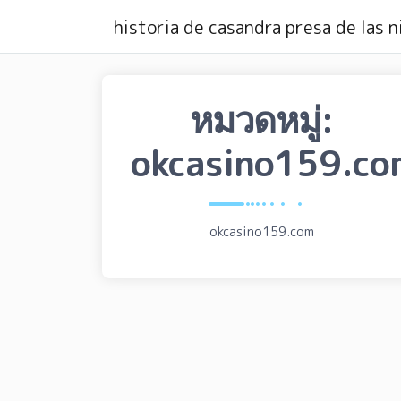
historia de casandra presa de las n
Main
Navigation
หมวดหมู่:
okcasino159.co
okcasino159.com