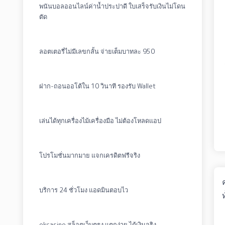
พนันบอลออนไลน์ค่าน้ำประปาดี ใบเสร็จรับเงินไม่โดน
ตัด
ลอตเตอรี่ไม่มีเลขกลั้น จ่ายเต็มบาทละ 950
ฝาก-ถอนออโต้ใน 10 วินาที รองรับ Wallet
เล่นได้ทุกเครื่องไม้เครื่องมือ ไม่ต้องโหลดแอป
โปรโมชั่นมากมาย แจกเครดิตฟรีจริง
บริการ 24 ชั่วโมง แอดมินตอบไว
okcasino สล็อตเว็บตรง แตกง่าย ได้เงินจริง