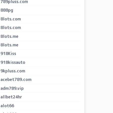
789pluss.com
888pg
8lots.com
8lots.com
8lots.me
8lots.me
918Kiss
918kissauto
9kpluss.com
acebet789.com
adm789.vip
allbet24hr
alot66