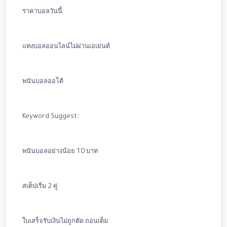
ราคาบอลวันนี้
แทงบอลออนไลน์ไม่ผ่านเอเย่นต์
พนันบอลออโต้
Keyword Suggest:
พนันบอลอย่างน้อย 10 บาท
สเต็ปเริ่ม 2 คู่
ใบเสร็จรับเงินไม่ถูกตัด ถอนเต็ม