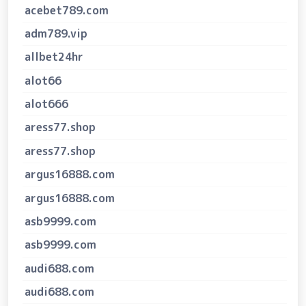
acebet789.com
adm789.vip
allbet24hr
alot66
alot666
aress77.shop
aress77.shop
argus16888.com
argus16888.com
asb9999.com
asb9999.com
audi688.com
audi688.com