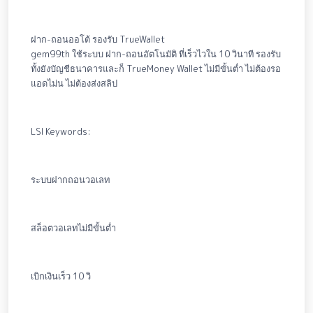
ฝาก-ถอนออโต้ รองรับ TrueWallet
gem99th ใช้ระบบ ฝาก-ถอนอัตโนมัติ ที่เร็วไวใน 10 วินาที รองรับ
ทั้งยังบัญชีธนาคารและก็ TrueMoney Wallet ไม่มีขั้นต่ำ ไม่ต้องรอ
แอดไม่น ไม่ต้องส่งสลิป
LSI Keywords:
ระบบฝากถอนวอเลท
สล็อตวอเลทไม่มีขั้นต่ำ
เบิกเงินเร็ว 10 วิ