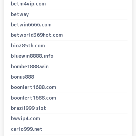
betm4vip.com
betway
betwin6666.com
betworld369hot.com
bio285th.com
bluewin8888.info
bombet888.win
bonus888
boonlert1688.com
boonlert1688.com
brazil999 slot
bwvip4.com
carlo999.net