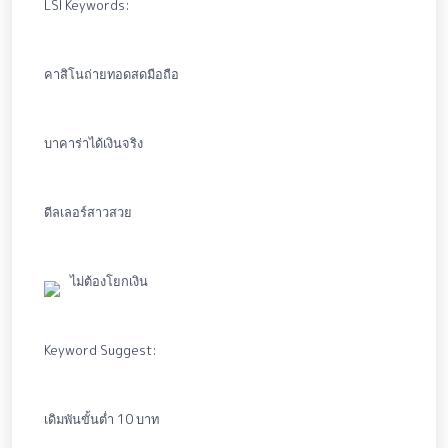
LSI Keywords:
คาสิโนถ่ายทอดสดมือถือ
บาคาร่าได้เงินจริง
ดีลเลอร์สาวสวย
ไม่ต้องโยกเงิน
Keyword Suggest:
เดิมพันขั้นต่ำ 10 บาท