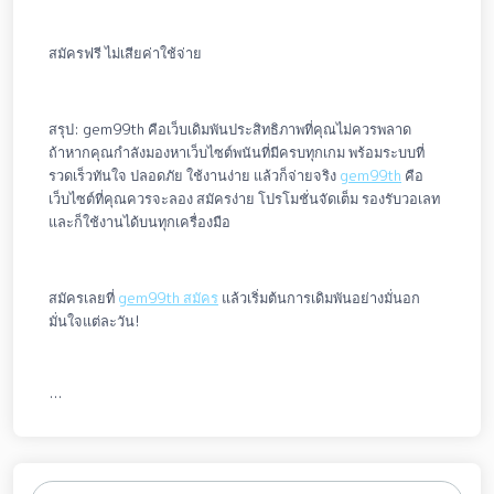
สมัครฟรี ไม่เสียค่าใช้จ่าย
สรุป: gem99th คือเว็บเดิมพันประสิทธิภาพที่คุณไม่ควรพลาด
ถ้าหากคุณกำลังมองหาเว็บไซต์พนันที่มีครบทุกเกม พร้อมระบบที่
รวดเร็วทันใจ ปลอดภัย ใช้งานง่าย แล้วก็จ่ายจริง
gem99th
คือ
เว็บไซต์ที่คุณควรจะลอง สมัครง่าย โปรโมชั่นจัดเต็ม รองรับวอเลท
และก็ใช้งานได้บนทุกเครื่องมือ
สมัครเลยที่
gem99th สมัคร
แล้วเริ่มต้นการเดิมพันอย่างมั่นอก
มั่นใจแต่ละวัน!
…