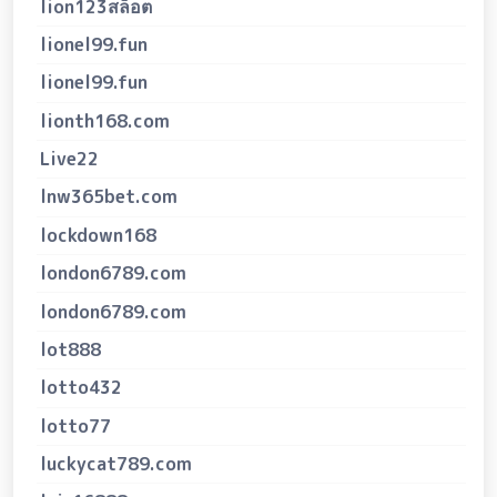
lion123สล็อต
lionel99.fun
lionel99.fun
lionth168.com
Live22
lnw365bet.com
lockdown168
london6789.com
london6789.com
lot888
lotto432
lotto77
luckycat789.com