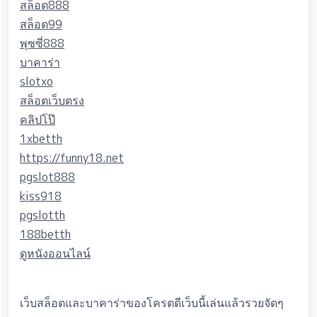
สล็อต888
สล็อต99
พุซซี่888
บาคาร่า
slotxo
สล็อตเว็บตรง
คลิปโป๊
1xbetth
https://funny18.net
pgslot888
kiss918
pgslotth
188betth
ดูหนังออนไลน์
เว็บสล็อตและบาคาร่าของโครตดีเว็บนี้เล่นแล้วรวยจัดๆ