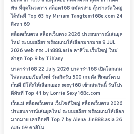
พัน ที่สุดในวงการ สล็อต168 สมัครง่าย ลุ้นรางวัลใหญ่
ได้ทันที Top 63 by Miriam Tangtem168e.com 24
สิงหา 69
สล็อตเว็บตรง สล็อตเว็บตรง 2026 ประสบการณ์เล่นยุค
ใหม่ ระบบเสถียร พร้อมเกมให้เลือกมากมาย 9 JUL
2026 web ตรง Jin888.asia คาสิโน เว็บใหญ่ ใหม่
ล่าสุด Top 9 by Tiffany
บาคาร่า168 22 July 2026 บาคาร่า168 เปิดโลกเกม
ไพ่สดแบบเรียลไทม์ วันเกิดรับ 500 เกมดัง ฟีเจอร์ครบ
เว็บดี มีโต๊ะให้เลือกเยอะ sexy168 เข้าเล่นวันนี้ รับโปร
ดีทันที Top 41 by Lorrie Sexy168c.com
เว็บแม่ สล็อตเว็บตรง เว็บไซต์ใหญ่ สล็อตเว็บตรง 2026
ประสบการณ์เล่นยุคใหม่ ระบบเสถียร พร้อมเกมให้เลือก
มากมาย เครดิตฟรี Top 7 by Alena Jin888.asia 26
AUG 69 คาสิโน