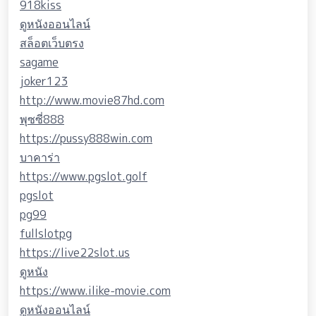
918kiss
ดูหนังออนไลน์
สล็อตเว็บตรง
sagame
joker123
http://www.movie87hd.com
พุซซี่888
https://pussy888win.com
บาคาร่า
https://www.pgslot.golf
pgslot
pg99
fullslotpg
https://live22slot.us
ดูหนัง
https://www.ilike-movie.com
ดูหนังออนไลน์