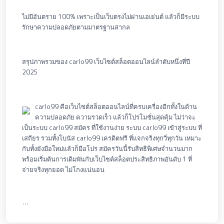
ไม่มีอันตราย 100% เพราะเป็นเว็บตรงไม่ผ่านเอเย่นต์ แล้วก็มีระบบ
รักษาความปลอดภัยตามมาตรฐานสากล
สรุปภาพรวมของ carlo99 เว็บไซต์สล็อตออนไลน์ลำดับหนึ่งที่ปี
2025
carlo99 คือเว็บไซต์สล็อตออนไลน์ที่ครบเครื่องอีกทั้งในด้าน
ความปลอดภัย ความรวดเร็ว แล้วก็โปรโมชั่นสุดคุ้ม ไม่ว่าจะ
เป็นระบบ carlo99 สมัคร ที่ใช้งานง่าย ระบบ carlo99 เข้าสู่ระบบ ที่
เสถียร รวมทั้งโบนัส carlo99 เครดิตฟรี ที่แจกจริงทุกวี่ทุกวัน เหมาะ
กับทั้งยังมือใหม่แล้วก็มือโปร สมัครวันนี้รับสิทธิพิเศษจำนวนมาก
พร้อมเริ่มต้นการเดิมพันกับเว็บไซต์สล็อตประสิทธิภาพอันดับ 1 ที่
จ่ายจริงทุกยอด ไม่โกงแน่นอน
…