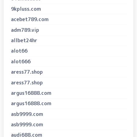
9kpluss.com
acebet789.com
adm789.vip
allbet24hr
alot66
alot666
aress77.shop
aress77.shop
argus16888.com
argus16888.com
asb9999.com
asb9999.com
audi688.com