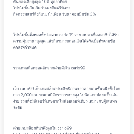
คืนยอดเสียสูงสุด 10% ทุกอาทิตย์
โปรโมชั่นวันเกิด รับเครดิตฟรีพิเศษ
กิจกรรมแชร์ลิงก์แนะนำเพื่อน รับค่าคอมมิชชั่น 5%
โปรโมชั่นทั้งหมดทั้งปวงจาก carlo99 วางแบบมาเพื่อสมาชิกได้รับ
ความคุ้มราคาสูงสุด แล้วก็สามารถถอนเงินได้จริงเมื่อทำตามข้อ
ตกลงที่กำหนด
รวมเกมสล็อตยอดฮิตจากค่ายดังใน carlo99
เว็บ carlo99 เก็บเกมสล็อตประสิทธิภาพจากค่ายเกมชั้นหนึ่งทั้งโลก
กว่า 2,000 เกม ทุกเกมมีอัตราการจ่ายสูง โบนัสแตกบ่อยครั้ง เล่น
ง่าย รวมทั้งมีฟีเจอร์พิเศษมากไม่น้อยเลยทีเดียว เหมาะกับผู้เล่นทุก
ระดับ
ค่ายเกมสล็อตที่น่าดึงดูดใน carlo99