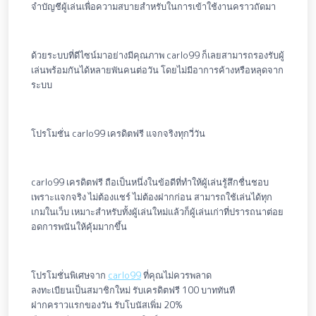
จำบัญชีผู้เล่นเพื่อความสบายสำหรับในการเข้าใช้งานคราวถัดมา
ด้วยระบบที่ดีไซน์มาอย่างมีคุณภาพ carlo99 ก็เลยสามารถรองรับผู้
เล่นพร้อมกันได้หลายพันคนต่อวัน โดยไม่มีอาการค้างหรือหลุดจาก
ระบบ
โปรโมชั่น carlo99 เครดิตฟรี แจกจริงทุกวี่วัน
carlo99 เครดิตฟรี ถือเป็นหนึ่งในข้อดีที่ทำให้ผู้เล่นรู้สึกชื่นชอบ
เพราะแจกจริง ไม่ต้องแชร์ ไม่ต้องฝากก่อน สามารถใช้เล่นได้ทุก
เกมในเว็บ เหมาะสำหรับทั้งผู้เล่นใหม่แล้วก็ผู้เล่นเก่าที่ปรารถนาต่อย
อดการพนันให้คุ้มมากขึ้น
โปรโมชั่นพิเศษจาก
carlo99
ที่คุณไม่ควรพลาด
ลงทะเบียนเป็นสมาชิกใหม่ รับเครดิตฟรี 100 บาททันที
ฝากคราวแรกของวัน รับโบนัสเพิ่ม 20%