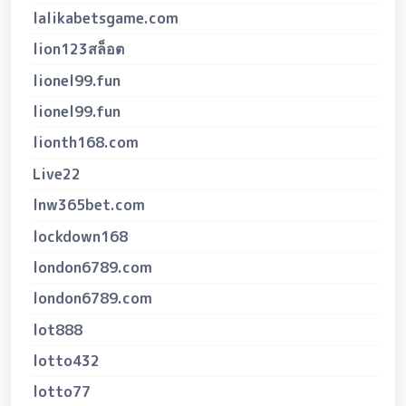
lalikabetsgame.com
lion123สล็อต
lionel99.fun
lionel99.fun
lionth168.com
Live22
lnw365bet.com
lockdown168
london6789.com
london6789.com
lot888
lotto432
lotto77