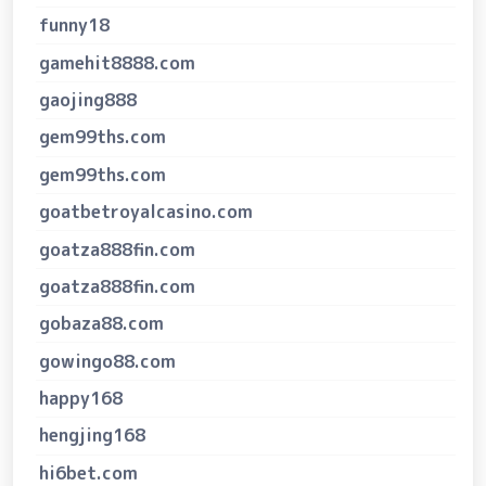
funny18
gamehit8888.com
gaojing888
gem99ths.com
gem99ths.com
goatbetroyalcasino.com
goatza888fin.com
goatza888fin.com
gobaza88.com
gowingo88.com
happy168
hengjing168
hi6bet.com