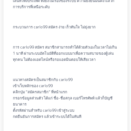
เล่นทั่วทั้งประเทศ ทั้งยังในเรื่องของระบบ ความยั่งยืนมั่นคง แล้วก็
การบริการที่เหนือระดับ
กระบวนการ carlo99 สมัคร ง่าย เร็วทันใจ ไม่ยุ่งยาก
การ carlo99 สมัคร สมาชิกสามารถทำได้ด้วยตัวเองในเวลาไม่เกิน
1 นาที ผ่านระบบอัตโนมัติที่ออกแบบมาเพื่อความสบายของผู้เล่น
ทุกคน ไม่ต้องแอดไลน์หรือรอแอดมินตอบให้เสียเวลา
แนวทางสมัครเป็นสมาชิกกับ carlo99
เข้าเว็บหลักของ carlo99
คลิกปุ่ม “สมัครสมาชิก” ที่หน้าแรก
กรอกข้อมูลส่วนตัว ได้แก่ ชื่อ-ชื่อสกุล เบอร์โทรศัพท์ แล้วก็บัญชี
ธนาคาร
ตั้งรหัสผ่านสำหรับ carlo99 เข้าสู่ระบบ
กดยืนยันการสมัคร แล้วเข้าระบบได้ในทันที