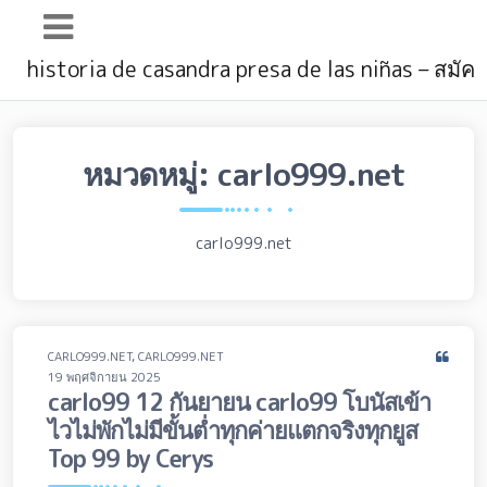
Main
historia de casandra presa de las niñas – สมัค
Navigation
หมวดหมู่:
carlo999.net
carlo999.net
CARLO999.NET
,
CARLO999.NET
19 พฤศจิกายน 2025
carlo99 12 กันยายน carlo99 โบนัสเข้า
ไวไม่พักไม่มีขั้นต่ำทุกค่ายแตกจริงทุกยูส
Top 99 by Cerys