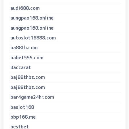
audi688.com
aungpao168.online
aungpao168.online
autoslot16888.com
ba88th.com
babet555.com
Baccarat
baj88thbz.com
baj88thbz.com
bar4game24hr.com
baslot168
bbp168.me
bestbet