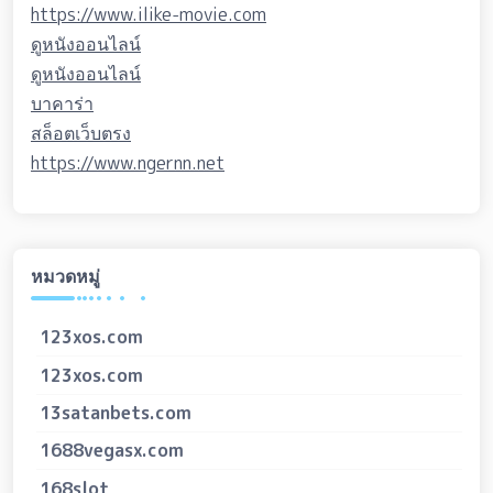
https://www.ilike-movie.com
ดูหนังออนไลน์
ดูหนังออนไลน์
บาคาร่า
สล็อตเว็บตรง
https://www.ngernn.net
หมวดหมู่
123xos.com
123xos.com
13satanbets.com
1688vegasx.com
168slot