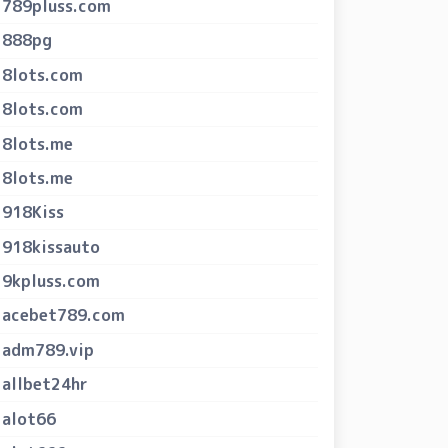
789pluss.com
888pg
8lots.com
8lots.com
8lots.me
8lots.me
918Kiss
918kissauto
9kpluss.com
acebet789.com
adm789.vip
allbet24hr
alot66