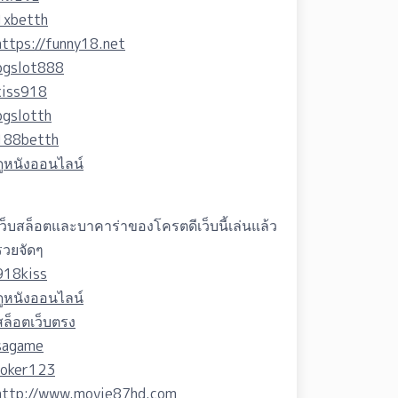
1xbetth
https://funny18.net
pgslot888
kiss918
pgslotth
188betth
ดูหนังออนไลน์
เว็บสล็อตและบาคาร่าของโครตดีเว็บนี้เล่นแล้ว
รวยจัดๆ
918kiss
ดูหนังออนไลน์
สล็อตเว็บตรง
sagame
joker123
http://www.movie87hd.com