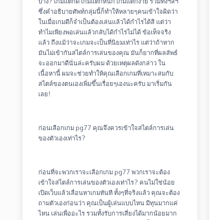
บ้าง? เกมแตกดี เกมแตกหนัก เกมแตกง่าย รวมทั้งฯลฯ
ซึ่งคำอธิบายศัพท์กลุ่มนี้ก็ทำให้หลายๆคนเข้าใจผิดว่า
ในเมื่อเกมดีก็จำเป็นต้องเล่นแล้วได้กำไรได้สิ แต่ว่า
ทำไมเพียงพอเล่นแล้วกลับได้กำไรไม่ได้ ข้อเท็จจริง
แล้ว ถึงแม้ว่าจะเกมจะเป็นที่นิยมเท่าไร แต่ว่าถ้าหาก
มันไม่เข้ากันสไตล์การเล่นของคุณ มันก็ยากที่ผลลัพธ์
จะออกมาดีนั่นล่ะครับผม ด้วยเหตุผลดังกล่าว ใน
เนื้อหานี้ ผมจะช่วยทำให้คุณเลือกเกมที่เหมาะสมกับ
สไตล์ของตนเองเพิ่มขึ้นเรื่อยๆเองนะครับ มาเริ่มกัน
เลย!
ก่อนเลือกเกม pg77 คุณจึงควรเข้าใจสไตล์การเล่น
ของตัวเองเท่าไร?
ก่อนที่จะพวกเราจะเลือกเกม pg77 พวกเราจะต้อง
เข้าใจสไตล์การเล่นของตัวเองเท่าไร? คนไม่ใช่น้อย
เปิดเว็บแล้วเลื่อนหาเกมทันที ทั้งๆที่จริงแล้ว คุณจะต้อง
ถามตัวเองก่อนว่า คุณเป็นผู้เล่นแบบไหน มีทุนมากแค่
ไหน เล่นเพื่ออะไร รวมทั้งรับการเสี่ยงได้มากน้อยมาก