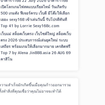
บาคาร่า168 22 July 2026 บาคาร่า168
เปิดโลกเกมไพ่สดแบบเรียลไทม์ วันเกิดรับ
500 เกมดัง ฟีเจอร์ครบ เว็บดี มีโต๊ะให้เลือก
เยอะ sexy168 เข้าเล่นวันนี้ รับโปรดีทันที
Top 41 by Lorrie Sexy168c.com
เว็บแม่ สล็อตเว็บตรง เว็บไซต์ใหญ่ สล็อตเว็บ
ตรง 2026 ประสบการณ์เล่นยุคใหม่ ระบบ
เสถียร พร้อมเกมให้เลือกมากมาย เครดิตฟรี
Top 7 by Alena Jin888.asia 26 AUG 69
คาสิโน
ความสำเร็จมักเกิดขึ้นเมื่อคุณก้าวออกมารวม
ทั้งทำสิ่งที่คุณเชื่อว่าคุณไม่อาจจะทำได้