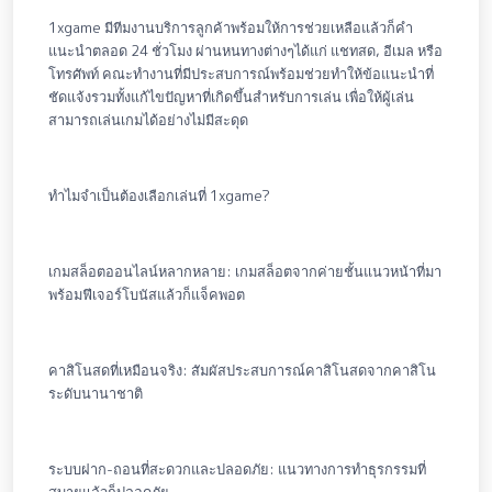
1xgame มีทีมงานบริการลูกค้าพร้อมให้การช่วยเหลือแล้วก็คำ
แนะนำตลอด 24 ชั่วโมง ผ่านหนทางต่างๆได้แก่ แชทสด, อีเมล หรือ
โทรศัพท์ คณะทำงานที่มีประสบการณ์พร้อมช่วยทำให้ข้อแนะนำที่
ชัดแจ้งรวมทั้งแก้ไขปัญหาที่เกิดขึ้นสำหรับการเล่น เพื่อให้ผู้เล่น
สามารถเล่นเกมได้อย่างไม่มีสะดุด
ทำไมจำเป็นต้องเลือกเล่นที่ 1xgame?
เกมสล็อตออนไลน์หลากหลาย: เกมสล็อตจากค่ายชั้นแนวหน้าที่มา
พร้อมฟีเจอร์โบนัสแล้วก็แจ็คพอต
คาสิโนสดที่เหมือนจริง: สัมผัสประสบการณ์คาสิโนสดจากคาสิโน
ระดับนานาชาติ
ระบบฝาก-ถอนที่สะดวกและปลอดภัย: แนวทางการทำธุรกรรมที่
สบายแล้วก็ปลอดภัย