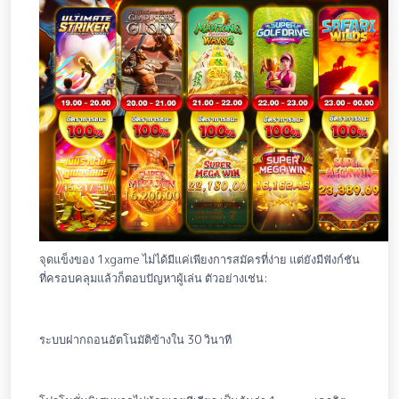
จุดแข็งของ 1xgame ไม่ได้มีแค่เพียงการสมัครที่ง่าย แต่ยังมีฟังก์ชัน
ที่ครอบคลุมแล้วก็ตอบปัญหาผู้เล่น ตัวอย่างเช่น:
ระบบฝากถอนอัตโนมัติข้างใน 30 วินาที