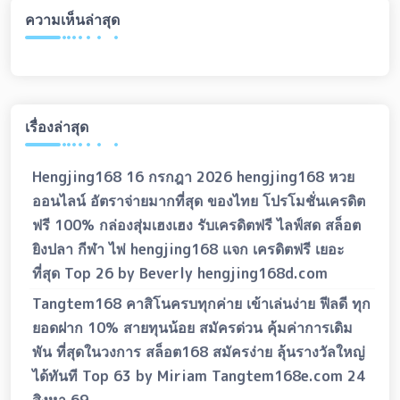
ความเห็นล่าสุด
เรื่องล่าสุด
Hengjing168 16 กรกฎา 2026 hengjing168 หวย
ออนไลน์ อัตราจ่ายมากที่สุด ของไทย โปรโมชั่นเครดิต
ฟรี 100% กล่องสุ่มเฮงเฮง รับเครดิตฟรี ไลฟ์สด สล็อต
ยิงปลา กีฬา ไพ่ hengjing168 แจก เครดิตฟรี เยอะ
ที่สุด Top 26 by Beverly hengjing168d.com
Tangtem168 คาสิโนครบทุกค่าย เข้าเล่นง่าย ฟีลดี ทุก
ยอดฝาก 10% สายทุนน้อย สมัครด่วน คุ้มค่าการเดิม
พัน ที่สุดในวงการ สล็อต168 สมัครง่าย ลุ้นรางวัลใหญ่
ได้ทันที Top 63 by Miriam Tangtem168e.com 24