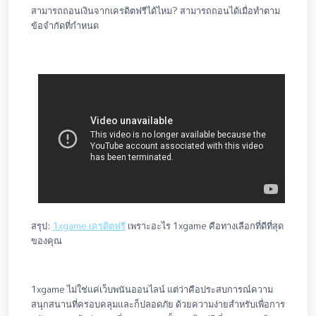
สามารถถอนเงินจากเครดิตฟรีได้ไหม? สามารถถอนได้เมื่อทำตาม
ข้อจำกัดที่กำหนด
สรุป:
1xgame เครดิตฟรี
เพราะอะไร 1xgame คือทางเลือกที่ดีที่สุด
ของคุณ
1xgame ไม่ใช่แค่เว็บพนันออนไลน์ แต่ว่าคือประสบการณ์ความ
สนุกสนานที่ครอบคลุมและก็ปลอดภัย ด้วยความง่ายสำหรับเพื่อการ