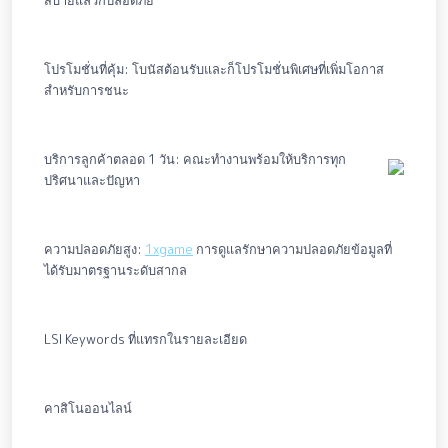
โปรโมชั่นที่คุ้ม: โบนัสต้อนรับและก็โปรโมชั่นพิเศษที่เพิ่มโอกาส
สำหรับการชนะ
บริการลูกค้าตลอด 1 วัน: คณะทำงานพร้อมให้บริการทุก
ปริศนาและปัญหา
ความปลอดภัยสูง:
1xgame
การดูแลรักษาความปลอดภัยข้อมูลที่
ได้รับมาตรฐานระดับสากล
LSI Keywords ที่แทรกในรายละเอียด
คาสิโนออนไลน์