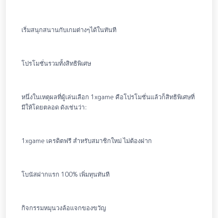
เริ่มสนุกสนานกับเกมต่างๆได้ในทันที
โปรโมชั่นรวมทั้งสิทธิพิเศษ
หนึ่งในเหตุผลที่ผู้เล่นเลือก 1xgame คือโปรโมชั่นแล้วก็สิทธิพิเศษที่
มีให้โดยตลอด ดังเช่นว่า:
1xgame เครดิตฟรี สำหรับสมาชิกใหม่ ไม่ต้องฝาก
โบนัสฝากแรก 100% เพิ่มทุนทันที
กิจกรรมหมุนวงล้อแจกของขวัญ