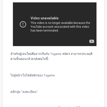
สำหรับผู้เล่นใหม่ที่อยากเริ่มกับ 1xgame สมัคร สามารถประพฤติ
ตามขั้นตอนกล้วยๆดังต่อไปนี้:
ไปสู่หน้าเว็บไซต์หลักของ 1xgame
คลิกปุ่ม “ลงทะเบียน”