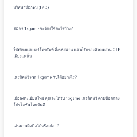
ปริศนาที่มักพบ (FAQ)
สมัคร 1xgame จะต้องใช้อะไรบ้าง?
ใช้เพียงแค่เบอร์โทรศัพท์ ตั้งรหัสผ่าน แล้วก็รับรองตัวตนผ่าน OTP
เพียงแค่นั้น
เครดิตฟรีจาก 1xgame รับได้อย่างไร?
เมื่อลงทะเบียนใหม่ คุณจะได้รับ 1xgame เครดิตฟรี ตามข้อตกลง
โปรโมชั่นโดยทันที
เล่นผ่านมือถือได้หรือเปล่า?