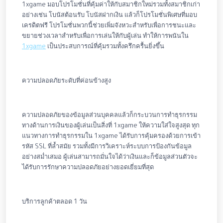
1xgame มอบโปรโมชั่นที่คุ้มค่าให้กับสมาชิกใหม่รวมทั้งสมาชิกเก่า
อย่างเช่น โบนัสต้อนรับ โบนัสฝากเงิน แล้วก็โปรโมชั่นพิเศษที่มอบ
เครดิตฟรี โปรโมชั่นพวกนี้ช่วยเพิ่มจังหวะสำหรับเพื่อการชนะและ
ขยายช่วงเวลาสำหรับเพื่อการเล่นให้กับผู้เล่น ทำให้การพนันใน
1xgame
เป็นประสบการณ์ที่คุ้มรวมทั้งครึกครื้นยิ่งขึ้น
ความปลอดภัยระดับที่ค่อนข้างสูง
ความปลอดภัยของข้อมูลส่วนบุคคลแล้วก็กระบวนการทำธุรกรรม
ทางด้านการเงินของผู้เล่นเป็นสิ่งที่ 1xgame ให้ความใส่ใจสูงสุด ทุก
แนวทางการทำธุรกรรมใน 1xgame ได้รับการคุ้มครองด้วยการเข้า
รหัส SSL ที่ล้ำสมัย รวมทั้งมีการวิเคราะห์ระบบการป้องกันข้อมูล
อย่างสม่ำเสมอ ผู้เล่นสามารถมั่นใจได้ว่าเงินและก็ข้อมูลส่วนตัวจะ
ได้รับการรักษาความปลอดภัยอย่างยอดเยี่ยมที่สุด
บริการลูกค้าตลอด 1 วัน