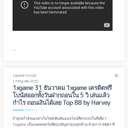
…
1XGAMETH.COM
2 กรกฎาคม 2025
1xgame 31 ธันวาคม 1xgame เครดิตฟรี
โบนัสออกทั้งวันฝากถอนใน 5 วิ เล่นแล้ว
กำไร ถอนเงินได้เลย Top 88 by Harvey
ถ้าคุณกำลังมองหาเว็บไซต์เดิมพันออนไลน์ที่ครบจบในที่เดียว
1xgame เป็นแพลตฟอร์มที่ตอบปัญหาคุณทุกด้าน ด้วยการ สมัคร ที่