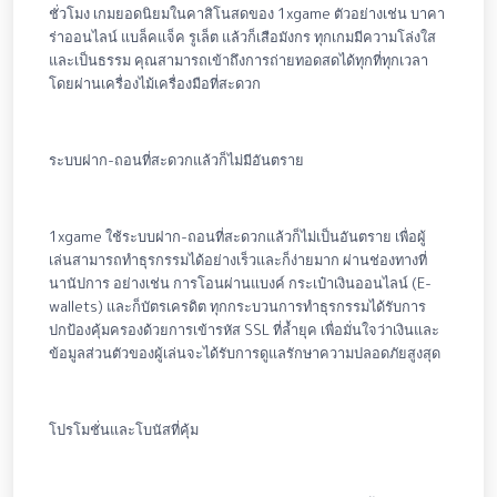
ชั่วโมง เกมยอดนิยมในคาสิโนสดของ 1xgame ตัวอย่างเช่น บาคา
ร่าออนไลน์ แบล็คแจ็ค รูเล็ต แล้วก็เสือมังกร ทุกเกมมีความโล่งใส
และเป็นธรรม คุณสามารถเข้าถึงการถ่ายทอดสดได้ทุกที่ทุกเวลา
โดยผ่านเครื่องไม้เครื่องมือที่สะดวก
ระบบฝาก-ถอนที่สะดวกแล้วก็ไม่มีอันตราย
1xgame ใช้ระบบฝาก-ถอนที่สะดวกแล้วก็ไม่เป็นอันตราย เพื่อผู้
เล่นสามารถทำธุรกรรมได้อย่างเร็วและก็ง่ายมาก ผ่านช่องทางที่
นานัปการ อย่างเช่น การโอนผ่านแบงค์ กระเป๋าเงินออนไลน์ (E-
wallets) และก็บัตรเครดิต ทุกกระบวนการทำธุรกรรมได้รับการ
ปกป้องคุ้มครองด้วยการเข้ารหัส SSL ที่ล้ำยุค เพื่อมั่นใจว่าเงินและ
ข้อมูลส่วนตัวของผู้เล่นจะได้รับการดูแลรักษาความปลอดภัยสูงสุด
โปรโมชั่นและโบนัสที่คุ้ม