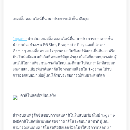
เกมสล็อตออนไลน์ที่นานาประการแล้วก็น่าดึงดูด
1xgame
นำเสนอเกมสล็อตออนไลน์ที่นานาประการจากค่ายชั้น
นำ ยกตัวอย่างเช่น PG Slot, Pragmatic Play และก็ Joker
Gaming เกมสล็อตของ 1xgame มากับฟีเจอร์พิเศษ เป็นต้นว่า ฟรีส
ปิน โบนัสพิเศษ แล้วก็แจ็คพอตที่มีมูลค่าสูง เมื่อใดก็ตามหมุนวงล้อ ผู้
เล่นได้โอกาสที่จะชนะรางวัลใหญ่และก็สนุกไปกับกราฟิกที่สวยสด
งดงามและเสียงที่น่าตื่นตาตื่นใจ ทุกเกมสล็อตใน 1xgame ได้รับ
การออกแบบมาเพื่อผู้เล่นได้รับประสบการณ์ที่เหมาะสมที่สุด
คาสิโนสดที่เหมือนจริง
สำหรับคนที่รู้สึกชื่นชอบการเล่นคาสิโนในแบบเรียลไทม์ 1xgame
ยังมีคาสิโนสดที่ถ่ายทอดสดจากคาสิโนระดับนานาชาติ ผู้เล่น
สามารถเล่นเกมคาสิโนสดที่มีดีลเลอร์มือโปรให้บริการตลอด 24