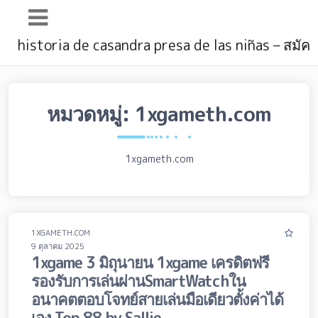
Main
historia de casandra presa de las niñas – สมัค
Navigation
หมวดหมู่:
1xgameth.com
1xgameth.com
1XGAMETH.COM
9 ตุลาคม 2025
1xgame 3 มิถุนายน 1xgame เครดิตฟรี
รองรับการเล่นผ่านSmartWatchใน
อนาคตตอบโจทย์สายเล่นมือเดียวตั้งค่าได้