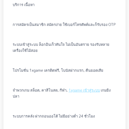
บริการ เนื้อหา
การสมัครเป็นสมาชิก สมัครง่าย ใช้เบอร์โทรศัพท์และก็รับรอง OTP
ระบบเข้าสู่ระบบ ล็อกอินเร็วทันใจ ไม่เป็นอันตราย รองรับหลาย
เครื่องใช้ไม้สอย
โปรโมชั่น 1xgame เครดิตฟรี, โบนัสฝากแรก, คืนยอดเสีย
จำพวกเกม สล็อต, คาสิโนสด, กีฬา,
1xgame เข้าสู่ระบบ
เกมยิง
ปลา
ระบบการคลัง ฝากถอนออโต้ ไม่มีอย่างต่ำ 24 ชั่วโมง