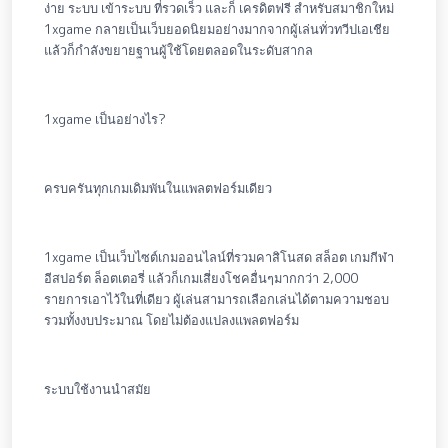
ง่าย ระบบ เข้าระบบ ที่รวดเร็ว และก็ เครดิตฟรี สำหรับสมาชิกใหม่
1xgame กลายเป็นเว็บยอดนิยมอย่างมากจากผู้เล่นทั่วทวีปเอเชีย
แล้วก็กำลังขยายฐานผู้ใช้โดยตลอดในระดับสากล
1xgame เป็นอย่างไร?
ครบครันทุกเกมเดิมพันในแพลตฟอร์มเดียว
1xgame เป็นเว็บไซต์เกมออนไลน์ที่รวมคาสิโนสด สล็อต เกมกีฬา
อีสปอร์ต ล็อตเตอรี่ แล้วก็เกมเสี่ยงโชคอื่นๆมากกว่า 2,000
รายการเอาไว้ในที่เดียว ผู้เล่นสามารถเลือกเล่นได้ตามความชอบ
รวมทั้งงบประมาณ โดยไม่ต้องแปลงแพลตฟอร์ม
ระบบใช้งานนำสมัย