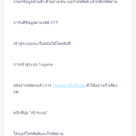
กรอกข้อมูลส่วนตัว ตัวอย่างเช่น เบอร์โทรศัพท์ แล้วก็ตั้งรหัสผ่าน
การันตีข้อมูลผ่านรหัส OTP
เข้าสู่ระบบและเริ่มพนันได้โดยทันที
การเข้าสู่ระบบ 1xgame
หลังจากสมัครแล้ว การ
1xgame เข้าสู่ระบบ
ทำได้อย่างเร็วเพียง
แต่:
คลิกที่ปุ่ม “เข้าระบบ”
ใส่เบอร์โทรศัพท์และก็รหัสผ่าน