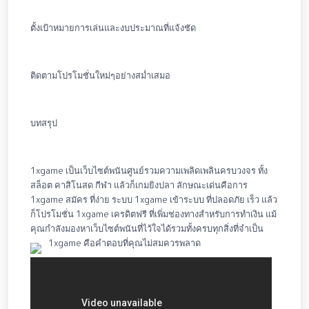
ตั้งเป้าหมายการเล่นและงบประมาณที่แจ้งชัด
ติดตามโปรโมชั่นใหม่ๆอย่างสม่ำเสมอ
บทสรุป
1xgame เป็นเว็บไซต์พนันศูนย์รวมความเพลิดเพลินครบวงจร ทั้ง
สล็อต คาสิโนสด กีฬา แล้วก็เกมยิงปลา ลักษณะเด่นคือการ
1xgame สมัคร ที่ง่าย ระบบ 1xgame เข้าระบบ ที่ปลอดภัย เร็ว แล้ว
ก็โปรโมชั่น 1xgame เครดิตฟรี ที่เพิ่มช่องทางสำหรับการทำเงิน แม้
คุณกำลังมองหาเว็บไซต์พนันที่ไว้ใจได้รวมทั้งครบทุกสิ่งที่จำเป็น
1xgame คือคำตอบที่คุณไม่สมควรพลาด