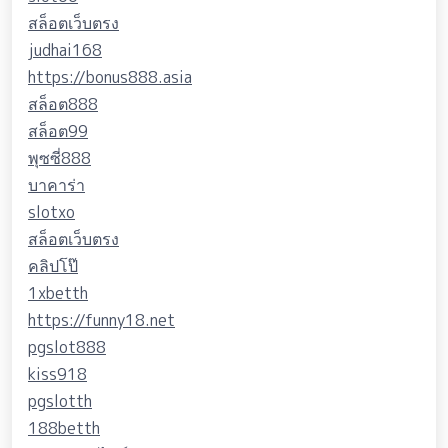
สล็อตเว็บตรง
judhai168
https://bonus888.asia
สล็อต888
สล็อต99
พุซซี่888
บาคาร่า
slotxo
สล็อตเว็บตรง
คลิปโป๊
1xbetth
https://funny18.net
pgslot888
kiss918
pgslotth
188betth