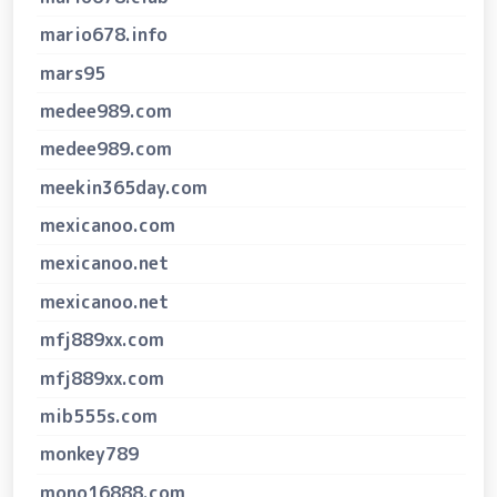
mario678.info
mars95
medee989.com
medee989.com
meekin365day.com
mexicanoo.com
mexicanoo.net
mexicanoo.net
mfj889xx.com
mfj889xx.com
mib555s.com
monkey789
mono16888.com