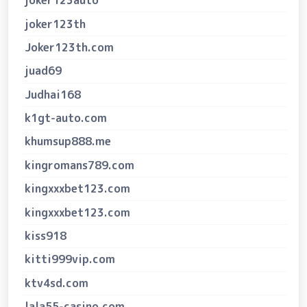
joker123auto
joker123th
Joker123th.com
juad69
Judhai168
k1gt-auto.com
khumsup888.me
kingromans789.com
kingxxxbet123.com
kingxxxbet123.com
kiss918
kitti999vip.com
ktv4sd.com
lala55-casino.com