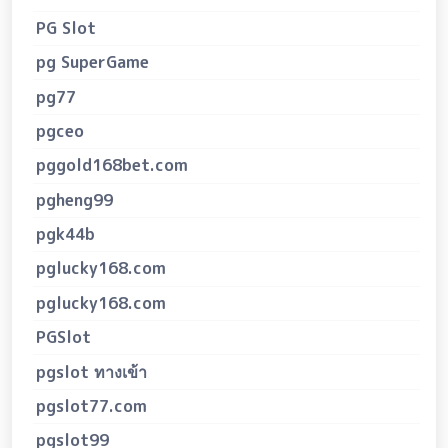
PG Slot
pg SuperGame
pg77
pgceo
pggold168bet.com
pgheng99
pgk44b
pglucky168.com
pglucky168.com
PGSlot
pgslot ทางเข้า
pgslot77.com
pgslot99