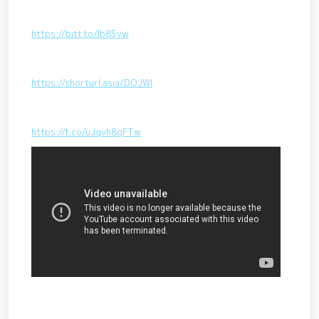
https://bitt.to/lb85vw
https://shorturl.asia/DOJWI
https://t.co/uJqvh8qFTw