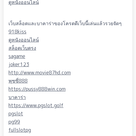
ดูหนังออนไลน์
เว็บสล็อตและบาคาร่าของโครตดีเว็บนี้เล่นแล้วรวยจัดๆ
918kiss
ดูหนังออนไลน์
สล็อตเว็บตรง
sagame
joker123
http://www.movie87hd.com
พุซซี่888
https://pussy888win.com
บาคาร่า
https://www.pgslot.golf
pgslot
pg99
fullslotpg