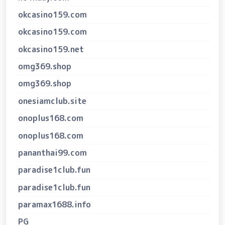
okcasino159.com
okcasino159.com
okcasino159.net
omg369.shop
omg369.shop
onesiamclub.site
onoplus168.com
onoplus168.com
pananthai99.com
paradise1club.fun
paradise1club.fun
paramax1688.info
PG