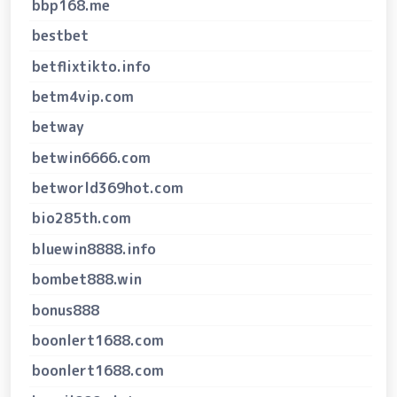
bbp168.me
bestbet
betflixtikto.info
betm4vip.com
betway
betwin6666.com
betworld369hot.com
bio285th.com
bluewin8888.info
bombet888.win
bonus888
boonlert1688.com
boonlert1688.com