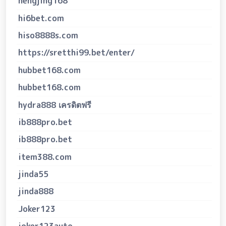
hengjing168
hi6bet.com
hiso8888s.com
https://sretthi99.bet/enter/
hubbet168.com
hubbet168.com
hydra888 เครดิตฟรี
ib888pro.bet
ib888pro.bet
item388.com
jinda55
jinda888
Joker123