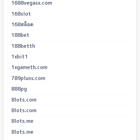
1688vegasx.com
168slot
168สล็อต
188bet
188betth
1xbit1
1xgameth.com
789pluss.com
888pg
8lots.com
8lots.com
8lots.me
8lots.me