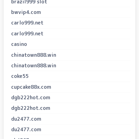
brazil999 slot
bwvip4.com
carlo999.net
carlo999.net
casino
chinatown888.win
chinatown888.win
coke55
cupcake88x.com
dgb222hot.com
dgb222hot.com
du2477.com
du2477.com