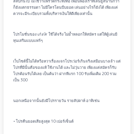
สลับกันไป ไม่ใช่ว่าแพ้รวดกระทั่งท้อ เพื่อนพ้องเราที่เล่นยูสนานกว่า
ก็ยังแตกธรรมดา ไม่มีใครโดนบีบยอด เล่นอย่างไรก็ยังได้ เพียงแค่
ควรจะมีระเบียบรวมทั้งบริหารเงินให้ดีเพียงเท่านั้น
โปรโมชั่นของ ufa9r ใช้ได้จริง ไม่ย้ำหลอกให้สมัคร แต่ให้ผู้เล่นมี
ทุนเสริมแบบแฟร์ๆ
เว็บไซต์นี้ไม่ได้หวือหวาเรื่องแจกโปรเว่อร์เกินจริงเสมือนบางเจ้า แต่
โปรที่มีนั้นคือของแท้ ใช้งานได้ และไม่วุ่นวาย เพียงแค่สมัครก็รับ
โปรต้อนรับได้เลย เป็นต้นว่า ฝากทีแรก 100 รับเพิ่มเติม 200 รวม
เป็น 300
นอกเหนือจากนั้นยังมีโปรรายวัน รายสัปดาห์ อาทิเช่น
• โปรคืนยอดเสียสูงสุด 10 เปอร์เซ็นต์