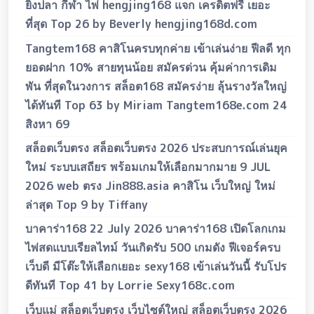
ยิงปลา กีฬา ไพ่ hengjing168 แจก เครดิตฟรี เยอะ
ที่สุด Top 26 by Beverly hengjing168d.com
Tangtem168 คาสิโนครบทุกค่าย เข้าเล่นง่าย ฟีลดี ทุก
ยอดฝาก 10% สายทุนน้อย สมัครด่วน คุ้มค่าการเดิม
พัน ที่สุดในวงการ สล็อต168 สมัครง่าย ลุ้นรางวัลใหญ่
ได้ทันที Top 63 by Miriam Tangtem168e.com 24
สิงหา 69
สล็อตเว็บตรง สล็อตเว็บตรง 2026 ประสบการณ์เล่นยุค
ใหม่ ระบบเสถียร พร้อมเกมให้เลือกมากมาย 9 JUL
2026 web ตรง Jin888.asia คาสิโน เว็บใหญ่ ใหม่
ล่าสุด Top 9 by Tiffany
บาคาร่า168 22 July 2026 บาคาร่า168 เปิดโลกเกม
ไพ่สดแบบเรียลไทม์ วันเกิดรับ 500 เกมดัง ฟีเจอร์ครบ
เว็บดี มีโต๊ะให้เลือกเยอะ sexy168 เข้าเล่นวันนี้ รับโปร
ดีทันที Top 41 by Lorrie Sexy168c.com
เว็บแม่ สล็อตเว็บตรง เว็บไซต์ใหญ่ สล็อตเว็บตรง 2026