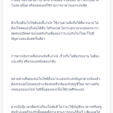
โนสด สล็อต หรือแทงบอลก็มีรายการอาหารแยกแจ่มชัด
อีกเรื่องคือเว็บไซต์แห่งนี้ufa9r ใช้งานผ่านมือถือได้ดีมากมาย ไม่
ต้องโหลดแอปก็เล่นได้ลื่น ไม่กินแบต ไม่กระตุกเวลาแปลงเกม เรา
ทดสอบเปิดหลายเกมสลับกันเพื่อมองว่าระบบรับไหวไหม ก็ไม่มี
ปัญหาเลยแม้แต่ครั้งเดียว
การฝากเงินรวมทั้งถอนเงินที่ ufa9r เร็วจริง ไม่ต้องรอนาน ไม่ต้อง
แปะสลิป หรือรอแอดมินตอบกลับ
หลายท่านที่เคยเล่นเว็บไซต์อื่นน่าจะเคยประสบปัญหาฝากเงินแล้ว
ต้องรอแอดไม่นตอบบ้าง ต้องส่งสลิป ต้องแจ้งบัญชีใหม่ ฯลฯ แต่กับ
แทงบอลออนไลน์ ไม่มีขั้นตอนพวกนั้นให้ปวดศีรษะเลย
ฝากเงินปุ๊บ เครดิตเข้าเกือบในทันที ไม่ว่าจะใช้บัญชีธนาคารหรือทรู
มันนี่วอเลทก็รองรับทั้งหมดทั้งปวง ส่วนการถอนก็ยิ่งเร็ว เพียงแค่ใส่