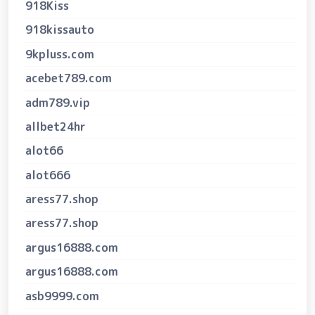
918Kiss
918kissauto
9kpluss.com
acebet789.com
adm789.vip
allbet24hr
alot66
alot666
aress77.shop
aress77.shop
argus16888.com
argus16888.com
asb9999.com