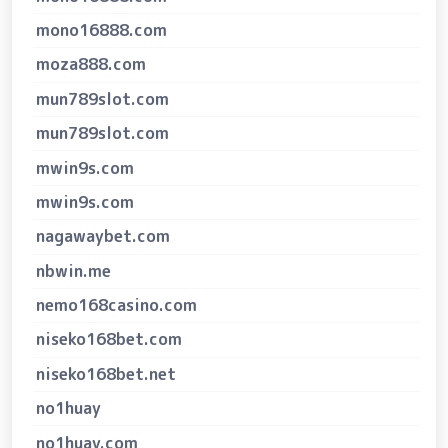
mono16888.com
moza888.com
mun789slot.com
mun789slot.com
mwin9s.com
mwin9s.com
nagawaybet.com
nbwin.me
nemo168casino.com
niseko168bet.com
niseko168bet.net
no1huay
no1huay.com