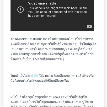
ช่วงที่พวกเรายอมแพ้กับวงการนี้ แทงบอลออนไลน์ เป็นชื่อที่สหาย
คนหนึ่งกล่าวถึงบ่อย เขาพูดว่าเว็บไซต์นี้ฝากง่าย ถอนเร็ว ไม่มีทุจริต
เล่นเองมานานแล้วไม่เคยประสบเจอกับปัญหา ทีแรกๆก็ยังไม่เชื่อ
หรอก ด้วยเหตุว่ากลัวซ้ำรอย แต่ท้ายที่สุดก็ทดลองufa9 เปิดใจ รวม
ทั้งพบว่า เว็บนี้มันต่างจากที่เคยพบมาจริงๆ
ใบหน้าเว็บไซต์
ufa9r
ใช้งานง่าย ไม่เกลื่อนกลาดตา แล้วก็รองรับ
มือถือแบบไม่ต้องโหลดแอปให้สิ้นเปลืองเครื่อง
หนึ่งในสิ่งที่เราถูกใจที่สุดเกี่ยวกับ ufa9 คือหน้าเว็บไซต์ดูเป็น
ระเบียบ ไม่มั่ว ไม่รก ไม่ใส่ลูกเล่นเยอะจนถึงมึนงง แถบเมนูใช้งาน
ง่ายอย่างยิ่ง แค่ไม่กี่วินาทีก็หาเกมที่อยากเล่นพบ ไม่ว่าจะเป็นคาสิ