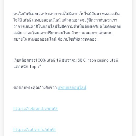
คนใดกันที่เคยเจอประสบการณ์ไม่ดีจากเว็บไซต์อื่นมา ทดลองเปิด
ใจให้ ufa9 แทงบอลออนไลน์ แล้วคุณอาจจะรู้สึกราวกับพวกเรา
ว่าการเล่นคาสิโนออนไลน์ไม่มีความจำเป็นต้องเครียด ไม่ต้องคอย
สงสัย ว่าจะโดนเอาเปรียบตอนไหน ถ้าหากคุณอยากเล่นแบบ
สบายใจ แทงบอลออนไลน์ คือเว็บไซต์ที่ควรทดลอง !
เว็บสล็อตตรง100% ufa9 19 ธันวาคม 68 Clinton casino ufa9
แตกหนัก Top 71
ขอขอบพระคุณอ้างอิงจาก
แทงบอลออนไลน์
https://rebrand.ly/ufa9r
https://cutly.info/ufa9r