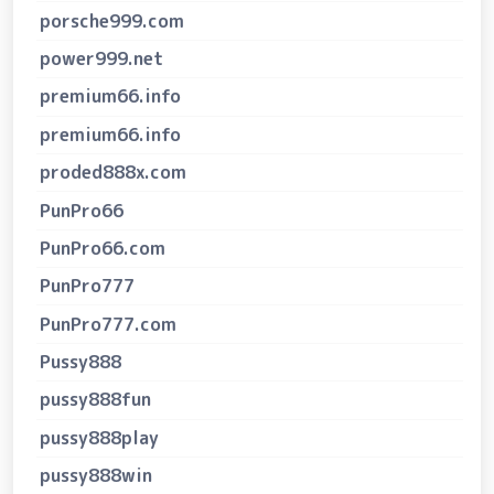
porsche999.com
power999.net
premium66.info
premium66.info
proded888x.com
PunPro66
PunPro66.com
PunPro777
PunPro777.com
Pussy888
pussy888fun
pussy888play
pussy888win