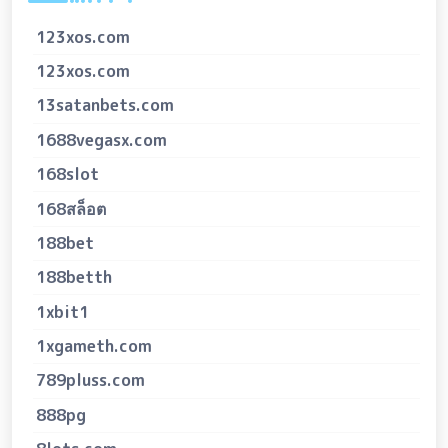
123xos.com
123xos.com
13satanbets.com
1688vegasx.com
168slot
168สล็อต
188bet
188betth
1xbit1
1xgameth.com
789pluss.com
888pg