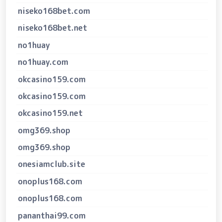
niseko168bet.com
niseko168bet.net
no1huay
no1huay.com
okcasino159.com
okcasino159.com
okcasino159.net
omg369.shop
omg369.shop
onesiamclub.site
onoplus168.com
onoplus168.com
pananthai99.com