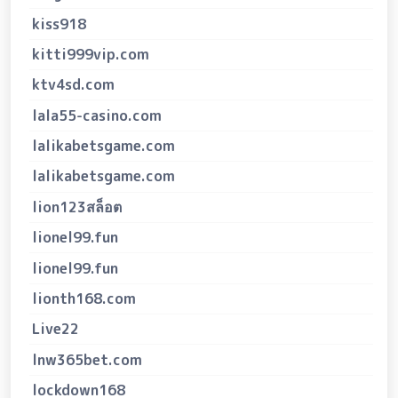
kiss918
kitti999vip.com
ktv4sd.com
lala55-casino.com
lalikabetsgame.com
lalikabetsgame.com
lion123สล็อต
lionel99.fun
lionel99.fun
lionth168.com
Live22
lnw365bet.com
lockdown168