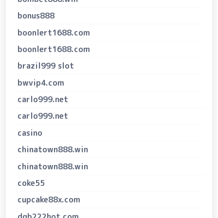
bonus888
boonlert1688.com
boonlert1688.com
brazil999 slot
bwvip4.com
carlo999.net
carlo999.net
casino
chinatown888.win
chinatown888.win
coke55
cupcake88x.com
dgb222hot.com