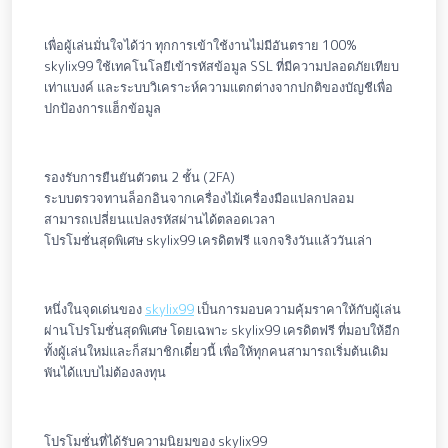
เพื่อผู้เล่นมั่นใจได้ว่า ทุกการเข้าใช้งานไม่มีอันตราย 100%
skylix99 ใช้เทคโนโลยีเข้ารหัสข้อมูล SSL ที่มีความปลอดภัยเทียบ
เท่าแบงค์ และระบบวิเคราะห์ความแตกต่างจากปกติของบัญชีเพื่อ
ปกป้องการแฮ็กข้อมูล
รองรับการยืนยันตัวตน 2 ชั้น (2FA)
ระบบตรวจทานล็อกอินจากเครื่องไม้เครื่องมือแปลกปลอม
สามารถเปลี่ยนแปลงรหัสผ่านได้ตลอดเวลา
โปรโมชั่นสุดพิเศษ skylix99 เครดิตฟรี แจกจริงวันแล้ววันเล่า
หนึ่งในจุดเด่นของ
skylix99
เป็นการมอบความคุ้มราคาให้กับผู้เล่น
ผ่านโปรโมชั่นสุดพิเศษ โดยเฉพาะ skylix99 เครดิตฟรี ที่มอบให้อีก
ทั้งผู้เล่นใหม่และก็สมาชิกเดี๋ยวนี้ เพื่อให้ทุกคนสามารถเริ่มต้นเดิม
พันได้แบบไม่ต้องลงทุน
โปรโมชั่นที่ได้รับความนิยมของ skylix99