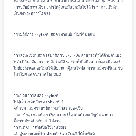
ให้ใช้งานง่าย ไม่มีอันตราย แล้วก็โปร่งใส ไม่มีการล็อกยูสเซอร์ ไม่มี
การปรับอัตราแพ้ชนะ ทำให้ผู้เล่นมั่นอกมั่นใจได้ว่า ทุกการเดิมพัน
เป็นจังหวะทำกำไรจริง
กรรมวิธีการ skylix99 สมัคร ง่ายเพียงไม่กี่ขั้นตอน
การลงทะเบียนสมัครสมาชิกกับ skylix99 สามารถทำได้ด้วยตนเอง
ในไม่กี่วินาทีผ่านระบบอัตโนมัติ รองรับทั้งมือถือและก็คอมพิวเตอร์
ไม่ต้องติดต่อแอดไม่นให้เสียเวลา ผู้เล่นใหม่สามารถสมัครฟรีและรับ
โปรโมชั่นต้อนรับได้โดยทันที
กระบวนการสมัคร skylix99
ไปสู่เว็บไซต์หลักของ skylix99
คลิกปุ่ม “สมัครสมาชิก” ที่หน้าแรกของเว็บ
กรอกข้อมูลส่วนตัว อาทิเช่น เบอร์โทรศัพท์ และบัญชีธนาคาร
ตั้งรหัสผ่านสำหรับเข้าใช้งาน
การันตี OTP เพื่อเปิดใช้งานบัญชี
เข้าสู่ระบบและก็รับ skylix99 เครดิตฟรี ได้ในทันที