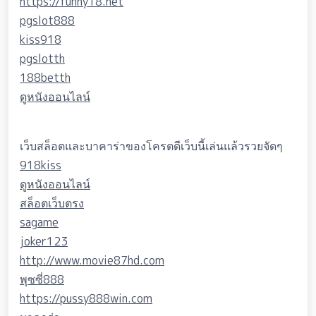
https://funny18.net
pgslot888
kiss918
pgslotth
188betth
ดูหนังออนไลน์
เว็บสล็อตและบาคาร่าของโครตดีเว็บนี้เล่นแล้วรวยจัดๆ
918kiss
ดูหนังออนไลน์
สล็อตเว็บตรง
sagame
joker123
http://www.movie87hd.com
พุซซี่888
https://pussy888win.com