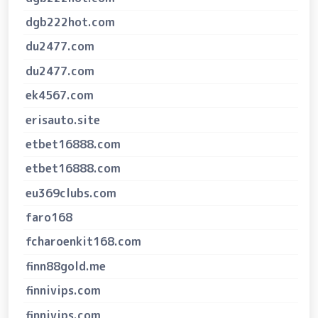
dgb222hot.com
du2477.com
du2477.com
ek4567.com
erisauto.site
etbet16888.com
etbet16888.com
eu369clubs.com
faro168
fcharoenkit168.com
finn88gold.me
finnivips.com
finnivips.com