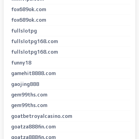
fox689ok.com
fox689ok.com
fullslotpg
fullslotpg168.com
fullslotpg168.com
funny18
gamehit8888.com
gaojing888
gem99ths.com
gem99ths.com
goatbetroyalcasino.com
goatza888fin.com
goatza888fin.com