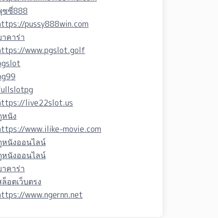
พุซซี่888
https://pussy888win.com
บาคาร่า
https://www.pgslot.golf
pgslot
pg99
fullslotpg
https://live22slot.us
ดูหนัง
https://www.ilike-movie.com
ดูหนังออนไลน์
ดูหนังออนไลน์
บาคาร่า
สล็อตเว็บตรง
https://www.ngernn.net