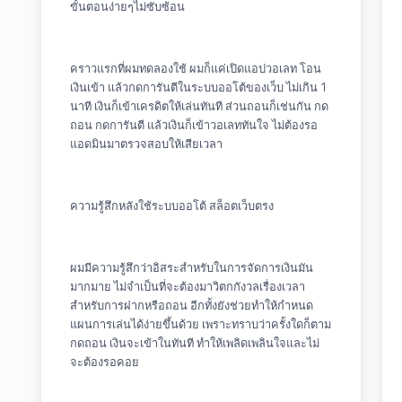
ขั้นตอนง่ายๆไม่ซับซ้อน
คราวแรกที่ผมทดลองใช้ ผมก็แค่เปิดแอปวอเลท โอน
เงินเข้า แล้วกดการันตีในระบบออโต้ของเว็บ ไม่เกิน 1
นาที เงินก็เข้าเครดิตให้เล่นทันที ส่วนถอนก็เช่นกัน กด
ถอน กดการันตี แล้วเงินก็เข้าวอเลททันใจ ไม่ต้องรอ
แอดมินมาตรวจสอบให้เสียเวลา
ความรู้สึกหลังใช้ระบบออโต้ สล็อตเว็บตรง
ผมมีความรู้สึกว่าอิสระสำหรับในการจัดการเงินมัน
มากมาย ไม่จำเป็นที่จะต้องมาวิตกกังวลเรื่องเวลา
สำหรับการฝากหรือถอน อีกทั้งยังช่วยทำให้กำหนด
แผนการเล่นได้ง่ายขึ้นด้วย เพราะทราบว่าครั้งใดก็ตาม
กดถอน เงินจะเข้าในทันที ทำให้เพลิดเพลินใจและไม่
จะต้องรอคอย