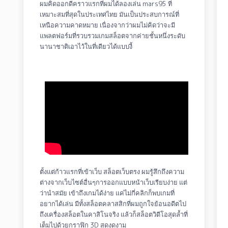
ผมคิดออกดีคราวแรกที่ผมได้ลองเล่น mars95 ที่
เหมาะสมที่สุดในประเทศไทย มันเป็นประสบการณ์ที่
เหนือความคาดหมาย เนื่องจากว่าผมไม่คิดว่าจะมี
แพลตฟอร์มที่รวบรวมเกมสล็อตจากค่ายชั้นหนึ่งระดับ
นานาชาติเอาไว้ในที่เดียวได้แบบงี้
ตั้งแต่ก้าวแรกที่เข้าเว็บ สล็อตเว็บตรง ผมรู้สึกถึงความ
ต่างจากเว็บไซต์อื่นๆการออกแบบหน้าเว็บเรียบง่าย แต่
ว่านำสมัย เข้าถึงเกมได้ง่าย แค่ไม่กี่คลิกก็พบเกมที่
อยากได้เล่น มีทั้งสล็อตคลาสสิกที่ผมถูกใจย้อนอดีตไป
ถึงเครื่องสล็อตในคาสิโนจริง แล้วก็สล็อตวิดีโอสุดล้ำที่
เต็มไปด้วยกราฟิก 3D สุดงดงาม