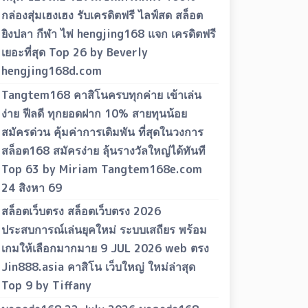
กล่องสุ่มเฮงเฮง รับเครดิตฟรี ไลฟ์สด สล็อต
ยิงปลา กีฬา ไพ่ hengjing168 แจก เครดิตฟรี
เยอะที่สุด Top 26 by Beverly
hengjing168d.com
Tangtem168 คาสิโนครบทุกค่าย เข้าเล่น
ง่าย ฟีลดี ทุกยอดฝาก 10% สายทุนน้อย
สมัครด่วน คุ้มค่าการเดิมพัน ที่สุดในวงการ
สล็อต168 สมัครง่าย ลุ้นรางวัลใหญ่ได้ทันที
Top 63 by Miriam Tangtem168e.com
24 สิงหา 69
สล็อตเว็บตรง สล็อตเว็บตรง 2026
ประสบการณ์เล่นยุคใหม่ ระบบเสถียร พร้อม
เกมให้เลือกมากมาย 9 JUL 2026 web ตรง
Jin888.asia คาสิโน เว็บใหญ่ ใหม่ล่าสุด
Top 9 by Tiffany