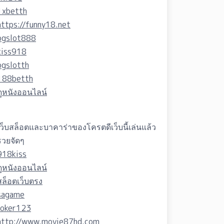
1xbetth
https://funny18.net
pgslot888
kiss918
pgslotth
188betth
ดูหนังออนไลน์
เว็บสล็อตและบาคาร่าของโครตดีเว็บนี้เล่นแล้ว
รวยจัดๆ
918kiss
ดูหนังออนไลน์
สล็อตเว็บตรง
sagame
joker123
http://www.movie87hd.com