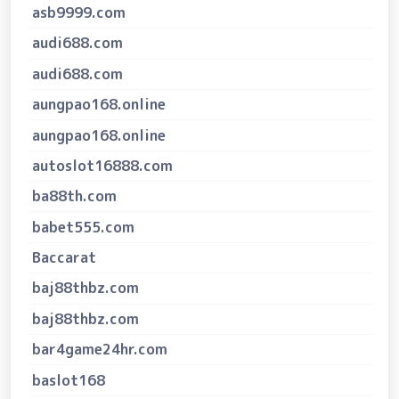
asb9999.com
audi688.com
audi688.com
aungpao168.online
aungpao168.online
autoslot16888.com
ba88th.com
babet555.com
Baccarat
baj88thbz.com
baj88thbz.com
bar4game24hr.com
baslot168