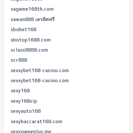
sagame168th.com
sawan888 เครดิตฟรี
sbobet168
sbotop1688.com
sclass8888.com
scr888
sexxybet168-casino.com
sexxybet168-casino.com
sexy168
sexy168vip
sexyauto168
sexybaccarat168.com
sexygameplus.me