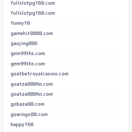
fullslotpg168.com
fullslotpg168.com
funny18
gamehit8888.com
gaojing888
gem99ths.com
gem99ths.com
goatbetroyalcasino.com
goatza888fin.com
goatza888fin.com
gobaza88.com
gowingo88.com
happy168