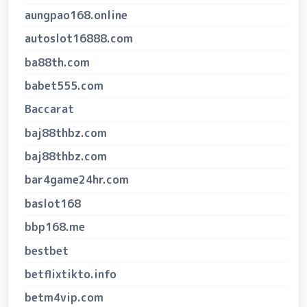
aungpao168.online
autoslot16888.com
ba88th.com
babet555.com
Baccarat
baj88thbz.com
baj88thbz.com
bar4game24hr.com
baslot168
bbp168.me
bestbet
betflixtikto.info
betm4vip.com