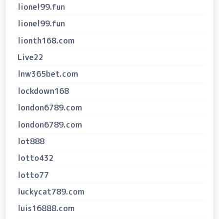
lionel99.fun
lionel99.fun
lionth168.com
Live22
lnw365bet.com
lockdown168
london6789.com
london6789.com
lot888
lotto432
lotto77
luckycat789.com
luis16888.com