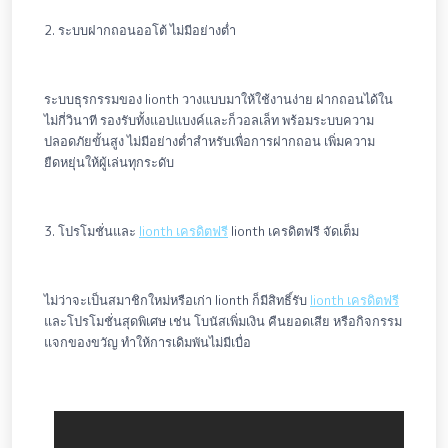
2. ระบบฝากถอนออโต้ ไม่มีอย่างต่ำ
ระบบธุรกรรมของ lionth วางแบบมาให้ใช้งานง่าย ฝากถอนได้ใน
ไม่กี่วินาที รองรับทั้งแอปแบงค์และก็วอลเล็ท พร้อมระบบความ
ปลอดภัยขั้นสูง ไม่มีอย่างต่ำสำหรับเพื่อการฝากถอน เพิ่มความ
ยืดหยุ่นให้ผู้เล่นทุกระดับ
3. โปรโมชั่นและ
lionth เครดิตฟรี
lionth เครดิตฟรี จัดเต็ม
ไม่ว่าจะเป็นสมาชิกใหม่หรือเก่า lionth ก็มีสิทธิ์รับ
lionth เครดิตฟรี
และโปรโมชั่นสุดพิเศษ เช่น โบนัสเพิ่มเงิน คืนยอดเสีย หรือกิจกรรม
แจกของขวัญ ทำให้การเดิมพันไม่มีเบื่อ