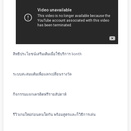
สิทธิประโยชน์เสริมเติมเมื่อใช้บริการ lionth
ระบบสะสมแต้มเพื่อแลกเปลี่ยนรางวัล
กิจกรรมแจกเครดิตฟรีรายสัปดาห์
รีวิวเกมใหม่ก่อนคนใดกัน พร้อมสูตรและก็วิธีการเล่น