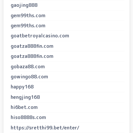
gaojing888
gem99ths.com
gem99ths.com
goatbetroyalcasino.com
goatza888fin.com
goatza888fin.com
gobaza88.com
gowingo88.com
happy168
hengjing168
hi6bet.com
hiso8888s.com
https://sretthi99.bet/enter/