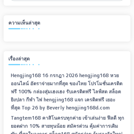
สำหรับ:
ความเห็นล่าสุด
เรื่องล่าสุด
Hengjing168 16 กรกฎา 2026 hengjing168 หวย
ออนไลน์ อัตราจ่ายมากที่สุด ของไทย โปรโมชั่นเครดิต
ฟรี 100% กล่องสุ่มเฮงเฮง รับเครดิตฟรี ไลฟ์สด สล็อต
ยิงปลา กีฬา ไพ่ hengjing168 แจก เครดิตฟรี เยอะ
ที่สุด Top 26 by Beverly hengjing168d.com
Tangtem168 คาสิโนครบทุกค่าย เข้าเล่นง่าย ฟีลดี ทุก
ยอดฝาก 10% สายทุนน้อย สมัครด่วน คุ้มค่าการเดิม
พัน ที่สุดในวงการ สล็อต168 สมัครง่าย ลุ้นรางวัลใหญ่