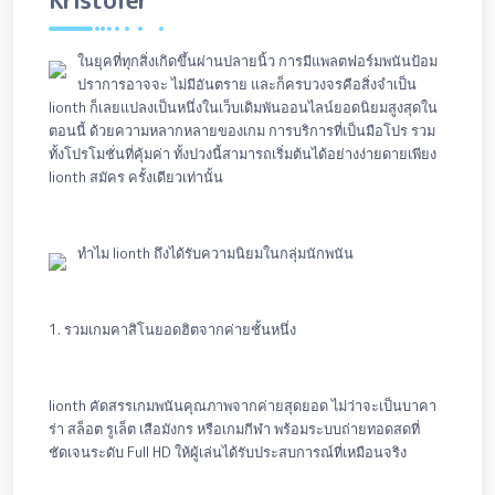
Kristofer
ในยุคที่ทุกสิ่งเกิดขึ้นผ่านปลายนิ้ว การมีแพลตฟอร์มพนันป้อม
ปราการอาจจะ ไม่มีอันตราย และก็ครบวงจรคือสิ่งจำเป็น
lionth ก็เลยแปลงเป็นหนึ่งในเว็บเดิมพันออนไลน์ยอดนิยมสูงสุดใน
ตอนนี้ ด้วยความหลากหลายของเกม การบริการที่เป็นมือโปร รวม
ทั้งโปรโมชั่นที่คุ้มค่า ทั้งปวงนี้สามารถเริ่มต้นได้อย่างง่ายดายเพียง
lionth สมัคร ครั้งเดียวเท่านั้น
ทำไม lionth ถึงได้รับความนิยมในกลุ่มนักพนัน
1. รวมเกมคาสิโนยอดฮิตจากค่ายชั้นหนึ่ง
lionth คัดสรรเกมพนันคุณภาพจากค่ายสุดยอด ไม่ว่าจะเป็นบาคา
ร่า สล็อต รูเล็ต เสือมังกร หรือเกมกีฬา พร้อมระบบถ่ายทอดสดที่
ชัดเจนระดับ Full HD ให้ผู้เล่นได้รับประสบการณ์ที่เหมือนจริง