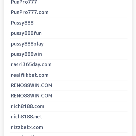
PunPro777
PunPro777.com
Pussy888
pussy888fun
pussy888play
pussy888win
rasri365day.com
realflikbet.com
RENO88WIN.COM
RENO88WIN.COM
rich8188.com
rich8188.net
rizzbetx.com