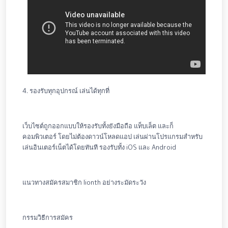
4. รองรับทุกอุปกรณ์ เล่นได้ทุกที่
เว็บไซต์ถูกออกแบบให้รองรับทั้งยังมือถือ แท็บเล็ต และก็
คอมพิวเตอร์ โดยไม่ต้องดาวน์โหลดแอป เล่นผ่านโปรแกรมสำหรับ
เล่นอินเตอร์เน็ตได้โดยทันที รองรับทั้ง iOS และ Android
แนวทางสมัครสมาชิก lionth อย่างระมัดระวัง
กรรมวิธีการสมัคร