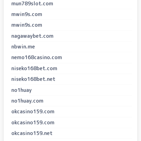
mun789slot.com
mwin9s.com
mwin9s.com
nagawaybet.com
nbwin.me
nemo168casino.com
niseko168bet.com
niseko168bet.net
no1huay
no1huay.com
okcasino159.com
okcasino159.com
okcasino159.net