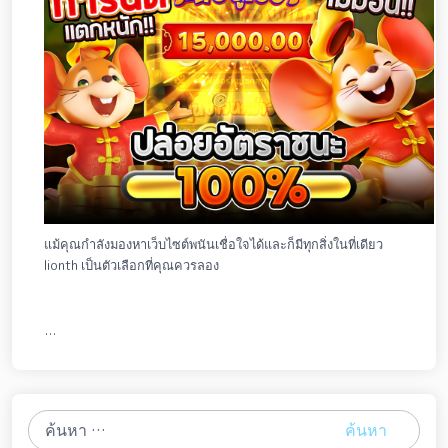
แม้คุณกำลังมองหาเว็บไซต์พนันเชื่อใจได้และก็มีทุกสิ่งในที่เดียว
lionth เป็นตัวเลือกที่คุณควรลอง
…
ค้นหา