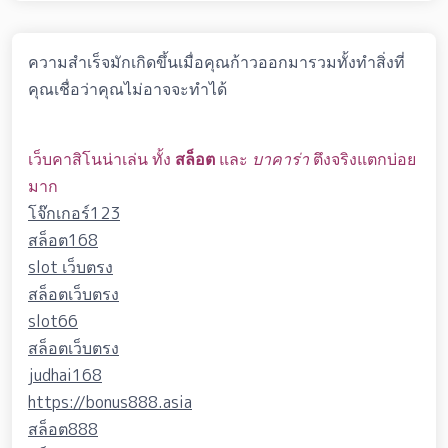
ความสำเร็จมักเกิดขึ้นเมื่อคุณก้าวออกมารวมทั้งทำสิ่งที่
คุณเชื่อว่าคุณไม่อาจจะทำได้
เว็บคาสิโนน่าเล่น ทั้ง
สล็อต
และ
บาคาร่า
ตึงจริงแตกบ่อย
มาก
โจ๊กเกอร์123
สล็อต168
slot เว็บตรง
สล็อตเว็บตรง
slot66
สล็อตเว็บตรง
judhai168
https://bonus888.asia
สล็อต888