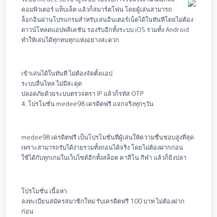
คอมพิวเตอร์ แท็บเล็ต แล้วก็สมาร์ตโฟน โดยผู้เล่นสามารถ
ล็อกอินผ่านโปรแกรมสำหรับเล่นอินเตอร์เน็ตได้ในทันทีโดยไม่ต้อง
ดาวน์โหลดแอปพลิเคชัน รองรับอีกทั้งระบบ iOS รวมทั้ง Android
ทำให้เล่นได้ทุกหนทุกแห่งอย่างสะดวก
เข้าเล่นได้ในทันที ไม่ต้องจัดตั้งแอป
ระบบลื่นไหล ไม่มีสะดุด
ปลอดภัยด้วยระบบตรวจตรา IP แล้วก็รหัส OTP
4. โปรโมชั่น medee98 เครดิตฟรี แจกจริงทุกๆวัน
medee98 เครดิตฟรี เป็นโปรโมชั่นที่ผู้เล่นให้ความชื่นชอบสูงที่สุด
เพราะสามารถรับได้ง่ายรวมทั้งถอนได้จริง โดยไม่ต้องฝากก่อน
ใช้ได้กับทุกเกมในเว็บไซต์อีกทั้งสล็อต คาสิโน กีฬา แล้วก็ยิงปลา
โปรโมชั่น เนื้อหา
ลงทะเบียนสมัครสมาชิกใหม่ รับเครดิตฟรี 100 บาท ไม่ต้องฝาก
ก่อน