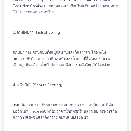
Evolution Gaming ถ่ายทอดสดแบบเรียลไทม์ ดีลเลอร์สาวสวยคอย
ให้บริการตลอด 24 ชั่วโมง
3. เกมยิงปลา (Fish Shooting)
อีกหนึ่งเกมยอดนิยมที่ทั้งสนุกสนานและก็สร้างรายได้จริงใน
medee98 ด้วยภาพกราฟิกคมชัดและก็ระบบที่ลื่นไหล สามารถ
เลือกลูกปืนแล้วก็เล็งเป้าปลาบอสเพื่อเอารางวัลใหญ่ได้โดยง่าย
4. พนันกีฬา (Sports Betting)
แฟนกีฬาสามารถเดิมพันบอล บาสเกตบอล มวย เทนนิส และก็อีส
ปอร์ตได้ที่ medee98 พร้อมราคาน้ำดีที่สุดในตลาด อัปเดตผลที่เกิด
จากการแข่งขันแล้วก็ตารางเดิมพันแบบเรียลไทม์