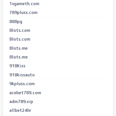
1xgameth.com
789pluss.com
888pg
8lots.com
8lots.com
8lots.me
8lots.me
918Kiss
918kissauto
9kpluss.com
acebet789.com
adm789.vip
allbet24hr