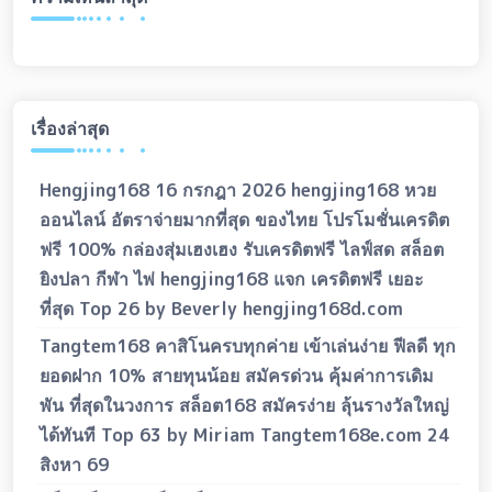
เรื่องล่าสุด
Hengjing168 16 กรกฎา 2026 hengjing168 หวย
ออนไลน์ อัตราจ่ายมากที่สุด ของไทย โปรโมชั่นเครดิต
ฟรี 100% กล่องสุ่มเฮงเฮง รับเครดิตฟรี ไลฟ์สด สล็อต
ยิงปลา กีฬา ไพ่ hengjing168 แจก เครดิตฟรี เยอะ
ที่สุด Top 26 by Beverly hengjing168d.com
Tangtem168 คาสิโนครบทุกค่าย เข้าเล่นง่าย ฟีลดี ทุก
ยอดฝาก 10% สายทุนน้อย สมัครด่วน คุ้มค่าการเดิม
พัน ที่สุดในวงการ สล็อต168 สมัครง่าย ลุ้นรางวัลใหญ่
ได้ทันที Top 63 by Miriam Tangtem168e.com 24
สิงหา 69