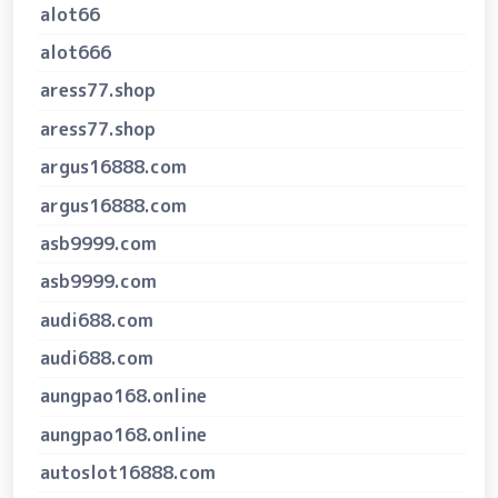
alot66
alot666
aress77.shop
aress77.shop
argus16888.com
argus16888.com
asb9999.com
asb9999.com
audi688.com
audi688.com
aungpao168.online
aungpao168.online
autoslot16888.com