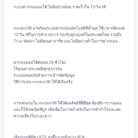
ระบบฝากถอนออโต้ ไม่มีอย่างน้อย รวดเร็วใน 10 วินาที
medee98 มาพร้อมระบบฝากถอนอัตโนมัติที่ล้ำยุค ใช้เวลาเพียงแต่
10 วินาทีในการทำรายการ รองรับทุกแบงค์ในประเทศไทย รวมถึง
True Wallet ไม่มีคุณค่าจารีต และไม่มีอย่างต่ำในการฝากถอน
ฝากถอนออโต้ตลอด 24 ชั่วโมง
ไร้คุณค่าประเพณีทุกธุรกรรม
ระบบปลอดภัยด้วยการเข้ารหัสข้อมูล
วิธีการเล่น medee98 ให้ได้เงินจริง
การเล่นเกมใน medee98 ให้ได้ผลลัพธ์ที่ดีที่สุด ต้องมีการวางแผน
และก็ใช้เทคนิคที่ถูก เพื่อเพิ่มโอกาสสำหรับในการทำกำไรและลด
ความเสี่ยงในระยะยาว
เลือกเกมที่มีค่า RTP สูงขึ้นมากยิ่งกว่า 95%