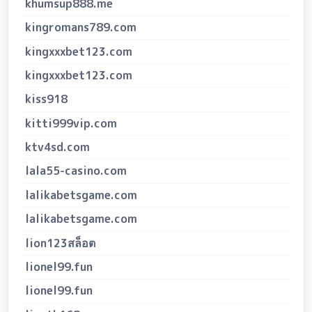
khumsup888.me
kingromans789.com
kingxxxbet123.com
kingxxxbet123.com
kiss918
kitti999vip.com
ktv4sd.com
lala55-casino.com
lalikabetsgame.com
lalikabetsgame.com
lion123สล็อต
lionel99.fun
lionel99.fun