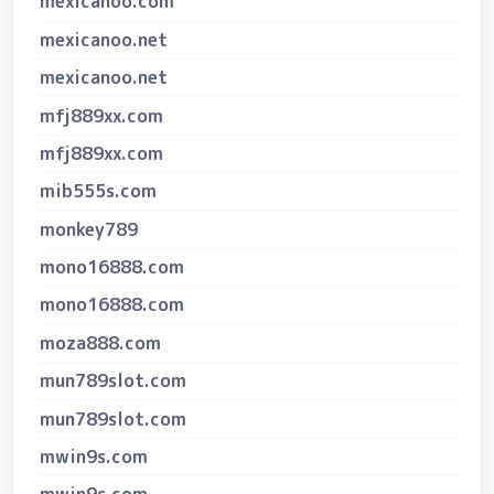
mexicanoo.com
mexicanoo.net
mexicanoo.net
mfj889xx.com
mfj889xx.com
mib555s.com
monkey789
mono16888.com
mono16888.com
moza888.com
mun789slot.com
mun789slot.com
mwin9s.com