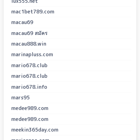
lux555.net
mac1bet789.com
macau69
macau69 สมัคร
macau888.win
marinapluss.com
mario678.club
mario678.club
mario678.info
mars95
medee989.com
medee989.com
meekin365day.com