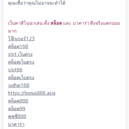
คุณเชื่อว่าคุณไม่อาจจะทำได้
เว็บคาสิโนน่าเล่น ทั้ง
สล็อต
และ
บาคาร่า
ตึงจริงแตกบ่อย
มาก
โจ๊กเกอร์123
สล็อต168
slot เว็บตรง
สล็อตเว็บตรง
slot66
สล็อตเว็บตรง
judhai168
https://bonus888.asia
สล็อต888
สล็อต99
พุซซี่888
บาคาร่า