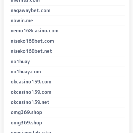
mwin9s.com
nagawaybet.com
nbwin.me
nemo168casino.com
niseko168bet.com
niseko168bet.net
no1huay
no1huay.com
okcasino159.com
okcasino159.com
okcasino159.net
omg369.shop
omg369.shop
onesiamclub.site