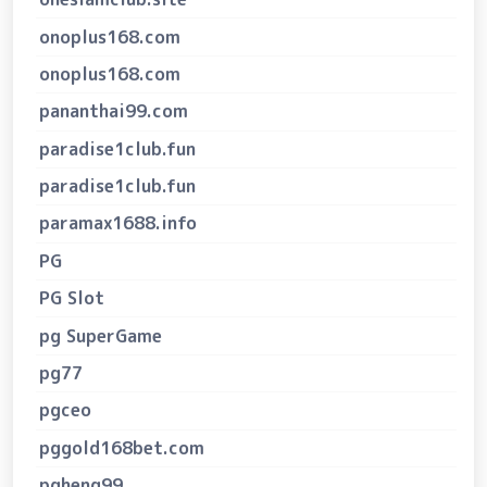
onoplus168.com
onoplus168.com
pananthai99.com
paradise1club.fun
paradise1club.fun
paramax1688.info
PG
PG Slot
pg SuperGame
pg77
pgceo
pggold168bet.com
pgheng99