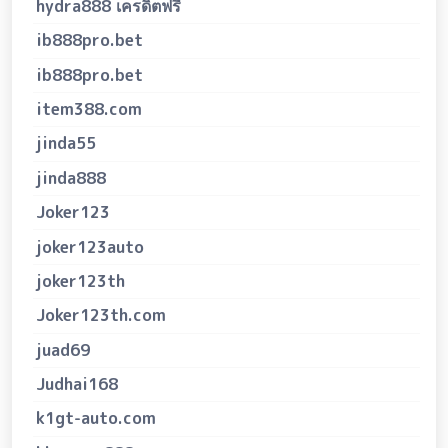
hydra888 เครดิตฟรี
ib888pro.bet
ib888pro.bet
item388.com
jinda55
jinda888
Joker123
joker123auto
joker123th
Joker123th.com
juad69
Judhai168
k1gt-auto.com