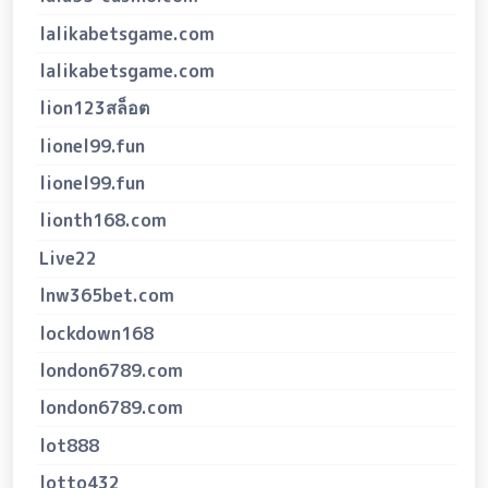
lalikabetsgame.com
lalikabetsgame.com
lion123สล็อต
lionel99.fun
lionel99.fun
lionth168.com
Live22
lnw365bet.com
lockdown168
london6789.com
london6789.com
lot888
lotto432