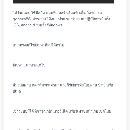
ไม่ว่าคุณจะใช้มือถือ คอมพิวเตอร์ หรือแท็บเล็ต ก็สามารถ
gobaza88 เข้าระบบ ได้อย่างง่าย รองรับระบบปฏิบัติการอีกทั้ง
iOS, Android รวมทั้ง Windows
แนวทางแก้ไขปัญหาที่พบได้ทั่วไป
ปัญหา แนวทางแก้ไข
ลืมรหัสผ่าน กด “ลืมรหัสผ่าน” และก็รีเซ็ตรหัสใหม่ผ่าน SMS หรือ
อีเมล
เข้าระบบมิได้ พิจารณาอินเทอร์เน็ต หรือรีเฟรชหน้าเว็บไซต์ใหม่