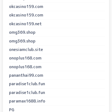
okcasino159.com
okcasino159.com
okcasino159.net
omg369.shop
omg369.shop
onesiamclub.site
onoplus168.com
onoplus168.com
pananthai99.com
paradise1club.fun
paradise1club.fun
paramax1688.info
PG