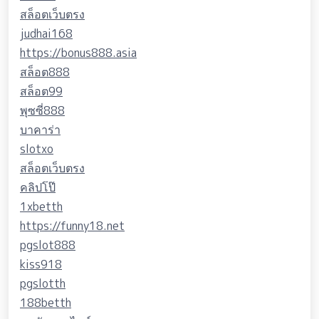
สล็อตเว็บตรง
judhai168
https://bonus888.asia
สล็อต888
สล็อต99
พุซซี่888
บาคาร่า
slotxo
สล็อตเว็บตรง
คลิปโป๊
1xbetth
https://funny18.net
pgslot888
kiss918
pgslotth
188betth