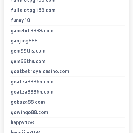
fullslotpg168.com
funny18
gamehit8888.com
gaojing888
gem99ths.com
gem99ths.com
goatbetroyalcasino.com
goatza888fin.com
goatza888fin.com
gobaza88.com
gowingo88.com
happy168
hengjing168