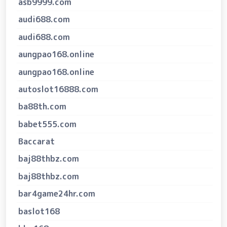
asb9999.com
audi688.com
audi688.com
aungpao168.online
aungpao168.online
autoslot16888.com
ba88th.com
babet555.com
Baccarat
baj88thbz.com
baj88thbz.com
bar4game24hr.com
baslot168