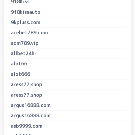
918Kiss
918kissauto
9kpluss.com
acebet789.com
adm789.vip
allbet24hr
alot66
alot666
aress77.shop
aress77.shop
argus16888.com
argus16888.com
asb9999.com