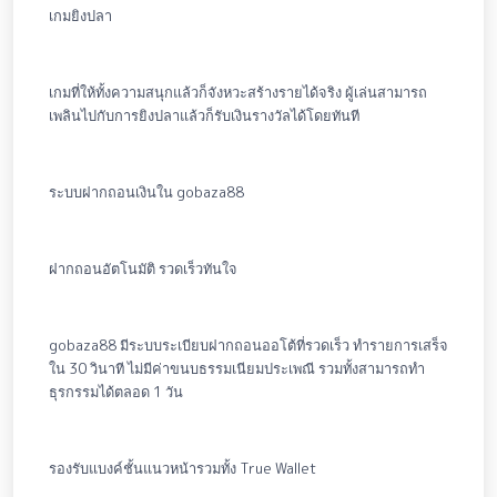
เกมยิงปลา
เกมที่ให้ทั้งความสนุกแล้วก็จังหวะสร้างรายได้จริง ผู้เล่นสามารถ
เพลินไปกับการยิงปลาแล้วก็รับเงินรางวัลได้โดยทันที
ระบบฝากถอนเงินใน gobaza88
ฝากถอนอัตโนมัติ รวดเร็วทันใจ
gobaza88 มีระบบระเบียบฝากถอนออโต้ที่รวดเร็ว ทำรายการเสร็จ
ใน 30 วินาที ไม่มีค่าขนบธรรมเนียมประเพณี รวมทั้งสามารถทำ
ธุรกรรมได้ตลอด 1 วัน
รองรับแบงค์ชั้นแนวหน้ารวมทั้ง True Wallet