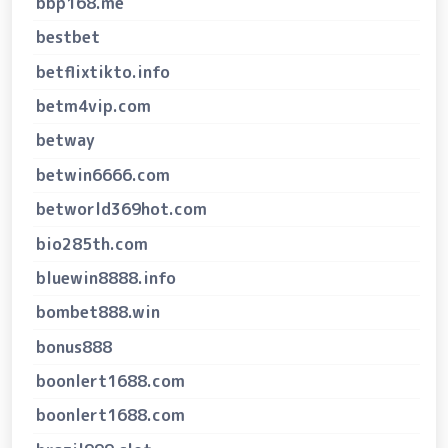
bbp168.me
bestbet
betflixtikto.info
betm4vip.com
betway
betwin6666.com
betworld369hot.com
bio285th.com
bluewin8888.info
bombet888.win
bonus888
boonlert1688.com
boonlert1688.com