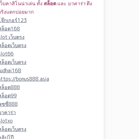
เว็บคาสิโนน่าเล่น ทั้ง
สล็อต
และ
บาคาร่า
ตึง
จริงแตกบ่อยมาก
โจ๊กเกอร์123
สล็อต168
slot เว็บตรง
สล็อตเว็บตรง
slot66
สล็อตเว็บตรง
judhai168
https://bonus888.asia
สล็อต888
สล็อต99
พุซซี่888
บาคาร่า
slotxo
สล็อตเว็บตรง
คลิปโป๊