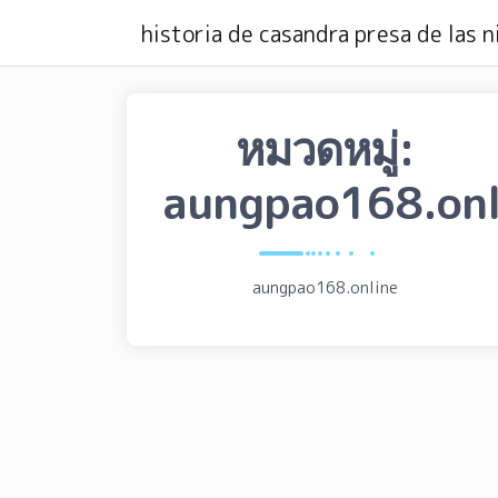
historia de casandra presa de las n
Main
Navigation
หมวดหมู่:
aungpao168.onl
aungpao168.online