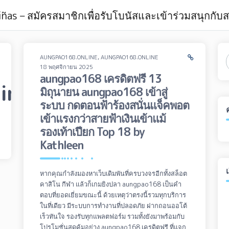
iñas – สมัครสมาชิกเพื่อรับโบนัสและเข้าร่วมสนุกกับ
AUNGPAO168.ONLINE
,
AUNGPAO168.ONLINE
18 พฤศจิกายน 2025
aungpao168 เครดิตฟรี 13
ine
มิถุนายน aungpao168 เข้าสู่
ระบบ กดตอนฟ้าร้องสนั่นแจ็คพอต
เข้าแรงกว่าสายฟ้าเงินเข้าแม้
รองเท้าเปียก Top 18 by
Kathleen
เ
หากคุณกำลังมองหาเว็บเดิมพันที่ครบวงจรอีกทั้งสล็อต
คาสิโน กีฬา แล้วก็เกมยิงปลา aungpao168 เป็นคำ
ตอบที่ยอดเยี่ยมขณะนี้ ด้วยเหตุว่าตรงนี้รวมทุกบริการ
ในที่เดียว มีระบบการทำงานที่ปลอดภัย ฝากถอนออโต้
เร็วทันใจ รองรับทุกแพลตฟอร์ม รวมทั้งยังมาพร้อมกับ
โปรโมชั่นสุดคุ้มอย่าง aungpao168 เครดิตฟรี ที่แจก