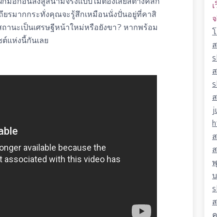
ฝึกมือก่อนลงสู่สนามจริงแบบไม่ต้องเสียสตางค์สัก
เ
ยรมากกระทั่งคุณจะรู้สึกเหมือนนั่งปั่นอยู่ที่คาสิ
จ
สถานะเป็นเศรษฐีหน้าใหม่หรือยังขา? หากพร้อม
โ
์แห่งนี้กันเลย
ส
s
ส
s
ส
j
h
ส
ส
พ
บ
s
ส
ค