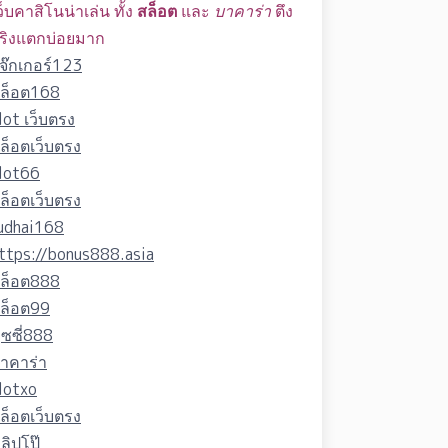
ว็บคาสิโนน่าเล่น ทั้ง
สล็อต
และ
บาคาร่า
ตึง
ริงแตกบ่อยมาก
จ๊กเกอร์123
ล็อต168
lot เว็บตรง
ล็อตเว็บตรง
lot66
ล็อตเว็บตรง
udhai168
ttps://bonus888.asia
ล็อต888
ล็อต99
ุซซี่888
าคาร่า
lotxo
ล็อตเว็บตรง
ลิปโป๊