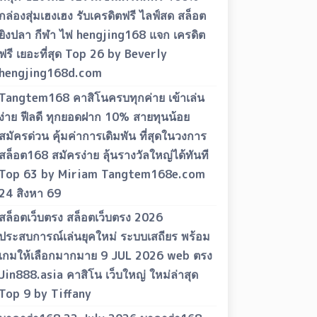
กล่องสุ่มเฮงเฮง รับเครดิตฟรี ไลฟ์สด สล็อต
ยิงปลา กีฬา ไพ่ hengjing168 แจก เครดิต
ฟรี เยอะที่สุด Top 26 by Beverly
hengjing168d.com
Tangtem168 คาสิโนครบทุกค่าย เข้าเล่น
ง่าย ฟีลดี ทุกยอดฝาก 10% สายทุนน้อย
สมัครด่วน คุ้มค่าการเดิมพัน ที่สุดในวงการ
สล็อต168 สมัครง่าย ลุ้นรางวัลใหญ่ได้ทันที
Top 63 by Miriam Tangtem168e.com
24 สิงหา 69
สล็อตเว็บตรง สล็อตเว็บตรง 2026
ประสบการณ์เล่นยุคใหม่ ระบบเสถียร พร้อม
เกมให้เลือกมากมาย 9 JUL 2026 web ตรง
Jin888.asia คาสิโน เว็บใหญ่ ใหม่ล่าสุด
Top 9 by Tiffany