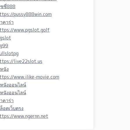
ุซซี่888
ttps://pussy888win.com
าคาร่า
ttps://www.pgslot.golf
gslot
g99
ullslotpg
ttps://live22slot.us
ูหนัง
ttps://www.ilike-movie.com
ูหนังออนไลน์
ูหนังออนไลน์
าคาร่า
ล็อตเว็บตรง
ttps://www.ngernn.net