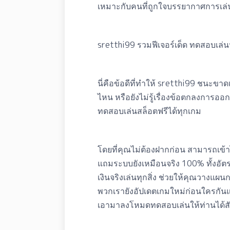
เหมาะกับคนที่ถูกใจบรรยากาศการเล่น
sretthi99 รวมฟีเจอร์เด็ด ทดสอบเล่นฟ
นี่คือข้อดีที่ทำให้ sretthi99 ชนะขาดเ
ไหน หรือยังไม่รู้เรื่องข้อตกลงการ
ทดสอบเล่นสล็อตฟรีได้ทุกเกม
โดยที่คุณไม่ต้องฝากก่อน สามารถเข้า
แถมระบบยังเหมือนจริง 100% ทั้งอั
เงินจริงเล่นทุกสิ่ง ช่วยให้คุณวางแผ
พวกเรายังอัปเดตเกมใหม่ก่อนใครกันแ
เอามาลงโหมดทดสอบเล่นให้ท่านได้สัม