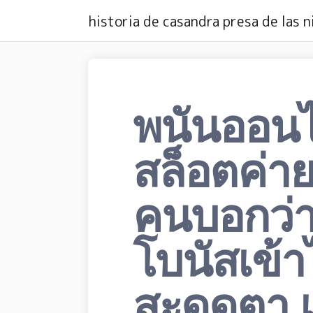
historia de casandra presa de las n
Main
Navigation
พนันออนไ
สล็อตค่าย
คนบอกว่า
โบนัสเข้
สะดุดตา 