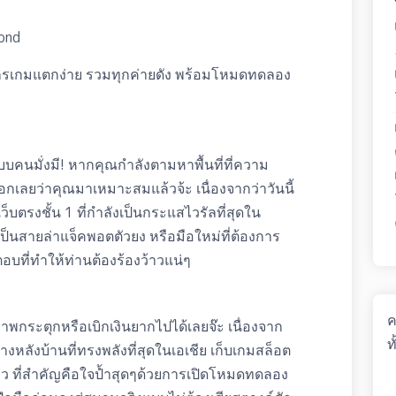
ond
ักรเกมแตกง่าย รวมทุกค่ายดัง พร้อมโหมดทดลอง
นแบบคนมั่งมี! หากคุณกำลังตามหาพื้นที่ที่ความ
ลยว่าคุณมาเหมาะสมแล้วจ้ะ เนื่องจากว่าวันนี้
บตรงชั้น 1 ที่กำลังเป็นกระแสไวรัลที่สุดใน
เป็นสายล่าแจ็คพอตตัวยง หรือมือใหม่ที่ต้องการ
บที่ทำให้ท่านต้องร้องว้าวแน่ๆ
ค
พกระตุกหรือเบิกเงินยากไปได้เลยจ๊ะ เนื่องจาก
ท
หลังบ้านที่ทรงพลังที่สุดในเอเชีย เก็บเกมสล็อต
ดียว ที่สำคัญคือใจป้ำสุดๆด้วยการเปิดโหมดทดลอง