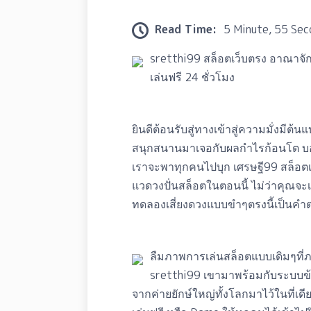
Read Time:
5 Minute, 55 Sec
sretthi99 สล็อตเว็บตรง อาณาจ
เล่นฟรี 24 ชั่วโมง
ยินดีต้อนรับสู่ทางเข้าสู่ความมั่งมีต้
สนุกสนานมาเจอกับผลกำไรก้อนโต บอกเ
เราจะพาทุกคนไปบุก เศรษฐี99 สล็อตเว็
แวดวงปั่นสล็อตในตอนนี้ ไม่ว่าคุณจะ
ทดลองเสี่ยงดวงแบบขำๆตรงนี้เป็นคำตอ
ลืมภาพการเล่นสล็อตแบบเดิมๆที่ภา
sretthi99 เขามาพร้อมกับระบบข้าง
จากค่ายยักษ์ใหญ่ทั้งโลกมาไว้ในที่เ