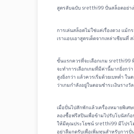
สูตรลับฉบับ sretthi99 ปั่นสล็อตอย่า
การเล่นสล็อตไม่ใช่แค่เรื่องดวง แม้กระ
เราแอบเอาสูตรเด็ดจากเหล่าเซียนที่ 
ขั้นแรกควรที่จะเลือกเกม sretthi99 ที
จะทำการเลือกเกมที่มีค่านี้มากยิ่งกว่า
สูงยิ่งกว่า แล้วควรเริ่มด้วยเบทต่ำ ใ
ว่าเกมกำลังอยู่ในตอนชำระเงินรางวัล
เมื่อปั่นไปสักพักแล้วเครื่องหมายพิเ
ลองซื้อฟรีสปินเพื่อข้ามไปรับโบนัสก้อ
ให้มีคุณประโยชน์ sretthi99 มีโปรโมช
อย่าลืมกดรับเพื่อเพิ่มทุนสำหรับการปั่