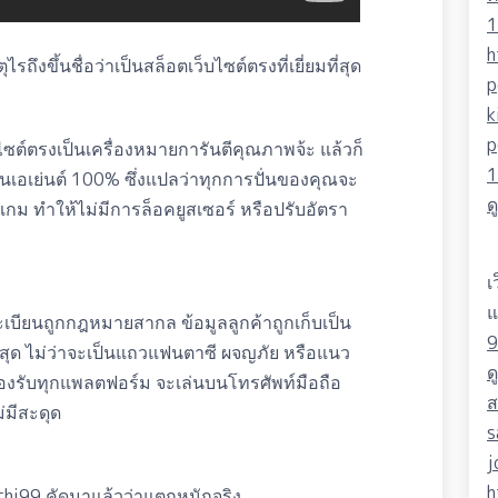
1
h
ึงขึ้นชื่อว่าเป็นสล็อตเว็บไซต์ตรงที่เยี่ยมที่สุด
p
k
p
ต์ตรงเป็นเครื่องหมายการันตีคุณภาพจ้ะ แล้วก็
1
่านเอเย่นต์ 100% ซึ่งแปลว่าทุกการปั่นของคุณจะ
ด
ยเกม ทำให้ไม่มีการล็อคยูสเซอร์ หรือปรับอัตรา
เ
แ
เบียนถูกกฎหมายสากล ข้อมูลลูกค้าถูกเก็บเป็น
9
สุด ไม่ว่าจะเป็นแถวแฟนตาซี ผจญภัย หรือแนว
ด
รองรับทุกแพลตฟอร์ม จะเล่นบนโทรศัพท์มือถือ
ส
่มีสะดุด
s
j
h
thi99 คัดมาแล้วว่าแตกหนักจริง