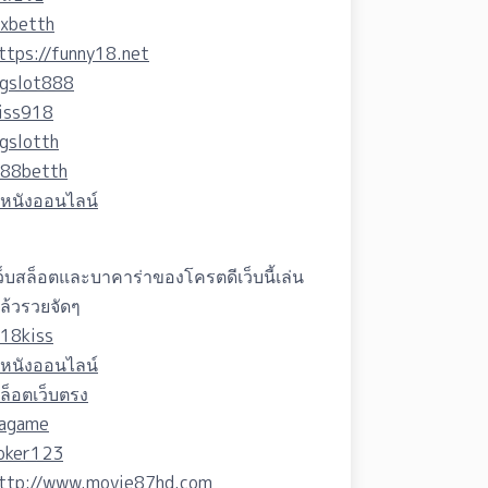
xbetth
ttps://funny18.net
gslot888
iss918
gslotth
88betth
ูหนังออนไลน์
ว็บสล็อตและบาคาร่าของโครตดีเว็บนี้เล่น
ล้วรวยจัดๆ
18kiss
ูหนังออนไลน์
ล็อตเว็บตรง
agame
oker123
ttp://www.movie87hd.com