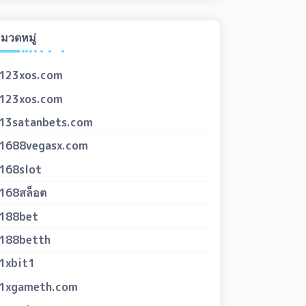
มวดหมู่
123xos.com
123xos.com
13satanbets.com
1688vegasx.com
168slot
168สล็อต
188bet
188betth
1xbit1
1xgameth.com