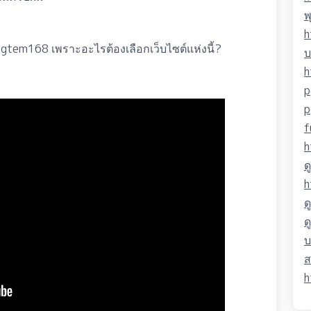
พ
h
gtem168 เพราะอะไรต้องเลือกเว็บไซต์แห่งนี้?
บ
h
p
p
f
h
ด
h
ด
ด
บ
ส
h