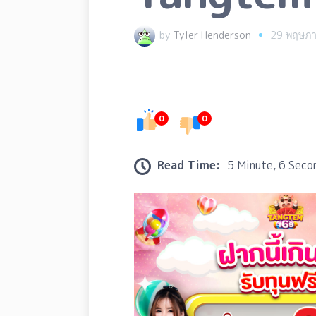
by
Tyler Henderson
29 พฤษภ
0
0
Read Time:
5 Minute, 6 Seco