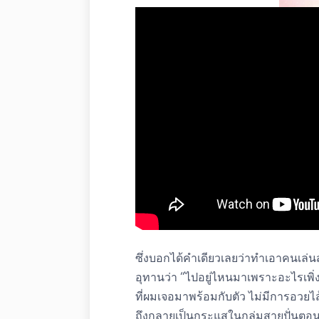
ซึ่งบอกได้คำเดียวเลยว่าทำเอาคนเล่น
อุทานว่า “ไปอยู่ไหนมาเพราะอะไรเพิ่ง
ที่ผมเจอมาพร้อมกับตัว ไม่มีการอวยไส
ถึงกลายเป็นกระแสในกลุ่มสายปั่นตอน