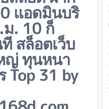
00 แอดมินบริ
ม. 10 ก็
ที สล็อตเว็บ
ใหญ่ ทุนหนา
คร Top 31 by
168d.com