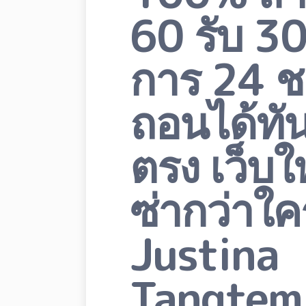
60 รับ 3
การ 24 ช.
ถอนได้ทัน
ตรง เว็บ
ซ่ากว่าใ
Justina
Tangtem