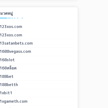
มวดหมู่
123xos.com
123xos.com
13satanbets.com
1688vegasx.com
168slot
168สล็อต
188bet
188betth
1xbit1
1xgameth.com