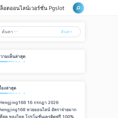
สล็อตออนไลน์เวอร์ชั่น Pgslot
ค้นหา
สำหรับ:
วามเห็นล่าสุด
รื่องล่าสุด
Hengjing168 16 กรกฎา 2026
hengjing168 หวยออนไลน์ อัตราจ่ายมาก
ที่สุด ของไทย โปรโมชั่นเครดิตฟรี 100%