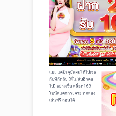
แยะ แต่ปัจจุบันผมได้ไปเจอ
กับพิกัดลับ (ที่ไม่ลับอีกต่อ
ไป) อย่างเว็บ สล็อต168
โบนัสแตกกระจาย ทดลอง
เล่นฟรี ถอนได้