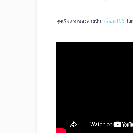
จุดเริ่มแรกของสายปั่น:
สล็อต168
Tan