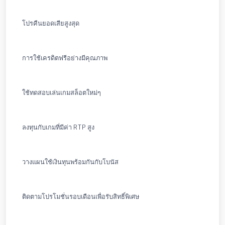
โปรคืนยอดเสียสูงสุด
การใช้เครดิตฟรีอย่างมีคุณภาพ
ใช้ทดสอบเล่นเกมสล็อตใหม่ๆ
ลงทุนกับเกมที่มีค่า RTP สูง
วางแผนใช้เงินทุนพร้อมกันกับโบนัส
ติดตามโปรโมชั่นรอบเดือนเพื่อรับสิทธิ์พิเศษ