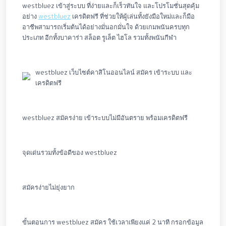
westbluez เข้าสู่ระบบ ที่ง่ายและก็เร็วทันใจ และโปรโมชั่นสุดคุ้ม
อย่าง
westbluez
เครดิตฟรี ที่ช่วยให้ผู้เล่นทั้งยังมือใหม่และก็มือ
อาชีพสามารถเริ่มต้นได้อย่างมั่นอกมั่นใจ ด้วยเกมพนันครบทุก
ประเภท อีกทั้งบาคาร่า สล็อต รูเล็ต ไฮโล รวมทั้งพนันกีฬา
westbluez เว็บไซต์คาสิโนออนไลน์ สมัคร เข้าระบบ และ
เครดิตฟรี
westbluez สมัครง่าย เข้าระบบไม่มีอันตราย พร้อมเครดิตฟรี
จุดเด่นรวมทั้งข้อดีของ westbluez
สมัครง่ายไม่ยุ่งยาก
ขั้นตอนการ westbluez สมัคร ใช้เวลาเพียงแค่ 2 นาที กรอกข้อมูล