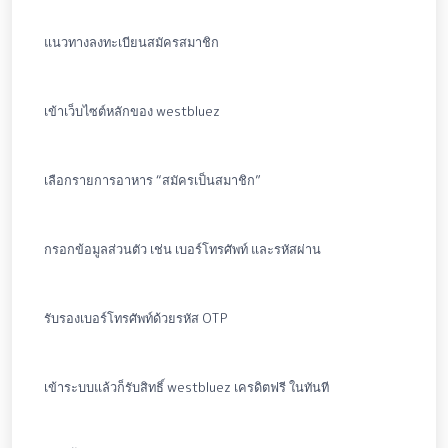
แนวทางลงทะเบียนสมัครสมาชิก
เข้าเว็บไซต์หลักของ westbluez
เลือกรายการอาหาร “สมัครเป็นสมาชิก”
กรอกข้อมูลส่วนตัว เช่น เบอร์โทรศัพท์ และรหัสผ่าน
รับรองเบอร์โทรศัพท์ด้วยรหัส OTP
เข้าระบบแล้วก็รับสิทธิ์ westbluez เครดิตฟรี ในทันที