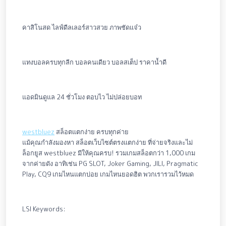
คาสิโนสด ไลฟ์ดีลเลอร์สาวสวย ภาพชัดแจ๋ว
แทงบอลครบทุกลีก บอลคนเดียว บอลสเต็ป ราคาน้ำดี
แอดมินดูแล 24 ชั่วโมง ตอบไว ไม่ปล่อยบอท
westbluez
สล็อตแตกง่าย ครบทุกค่าย
แม้คุณกำลังมองหา สล็อตเว็บไซต์ตรงแตกง่าย ที่จ่ายจริงและไม่
ล็อกยูส westbluez มีให้คุณครบ! รวมเกมสล็อตกว่า 1,000 เกม
จากค่ายดัง อาทิเช่น PG SLOT, Joker Gaming, JILI, Pragmatic
Play, CQ9 เกมไหนแตกบ่อย เกมไหนยอดฮิต พวกเรารวมไว้หมด
LSI Keywords: