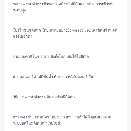
ระบบ westbluez เข้าระบบ เสถียร ไม่มีอันตรายด้วยการเข้ารหัส
ระดับสูง
โปรโมชั่นจัดหนัก โดยเฉพาะอย่างยิ่ง westbluez เครดิตฟรี ที่แจก
จริงไม่จกตา
รวมเกมคาสิโนจากค่ายดังทั้งโลก เล่นได้ไม่มีเบื่อ
ฝากถอนออโต้ ไม่มีขั้นต่ำ ทำรายการได้ตลอด 1 วัน
วิธีการ westbluez สมัคร อย่างพิถีพิถัน
การ westbluez สมัคร ไม่ยุ่งยาก สามารถทำได้ด้วยตนเองผ่าน
ระบบอัตโนมัติบนหน้าเว็บไซต์: