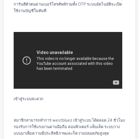
การันตีตัวตนผ่านเบอร์โทรศัพท์รวมทั้ง OTP ระบบอัตโนมัติจะเปิด
ใช้งานบัญชีในทันที
เข้าสู่ระบบสะดวก
สมาชิกสามารถทำการ westbluez เข้าสู่ระบบ ได้ตลอด 24 ชั่วโมง
รองรับการใช้แรงงานผ่านมือถือ คอมพิวเตอร์ แท็บเล็ต ระบบวาง
แบบมาเพื่อความมีประสิทธิภาพและก็ความปลอดภัยสูงสุด