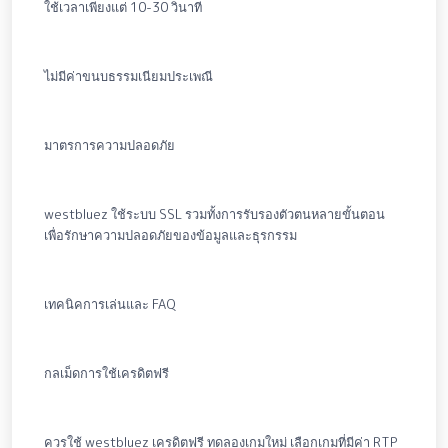
ใช้เวลาเพียงแต่ 10-30 วินาที
ไม่มีค่าขนบธรรมเนียมประเพณี
มาตรการความปลอดภัย
westbluez ใช้ระบบ SSL รวมทั้งการรับรองตัวตนหลายขั้นตอน
เพื่อรักษาความปลอดภัยของข้อมูลและธุรกรรม
เทคนิคการเล่นและ FAQ
กลเม็ดการใช้เครดิตฟรี
ควรใช้ westbluez เครดิตฟรี ทดลองเกมใหม่ เลือกเกมที่มีค่า RTP