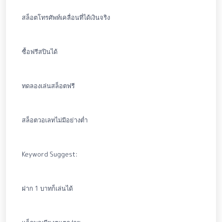
สล็อตโทรศัพท์เคลื่อนที่ได้เงินจริง
ซื้อฟรีสปินได้
ทดลองเล่นสล็อตฟรี
สล็อตวอเลทไม่มีอย่างต่ำ
Keyword Suggest:
ฝาก 1 บาทก็เล่นได้