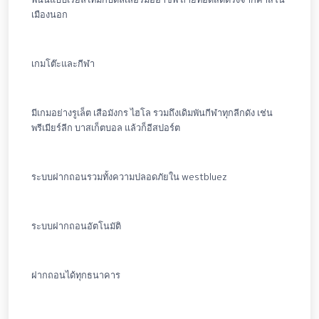
เมืองนอก
เกมโต๊ะและกีฬา
มีเกมอย่างรูเล็ต เสือมังกร ไฮโล รวมถึงเดิมพันกีฬาทุกลีกดัง เช่น
พรีเมียร์ลีก บาสเก็ตบอล แล้วก็อีสปอร์ต
ระบบฝากถอนรวมทั้งความปลอดภัยใน westbluez
ระบบฝากถอนอัตโนมัติ
ฝากถอนได้ทุกธนาคาร