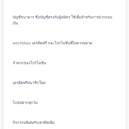
บัญชีธนาคาร ชื่อบัญชีตรงกับผู้สมัคร ใช้เพื่อสำหรับการฝากถอน
เงิน
westbluez เครดิตฟรี และโปรโมชั่นที่ไม่ควรพลาด
จำพวกของโปรโมชั่น
เครดิตฟรีสมาชิกใหม่
โบนัสฝากทุกวัน
กิจกรรมพิเศษรับเครดิตเพิ่ม