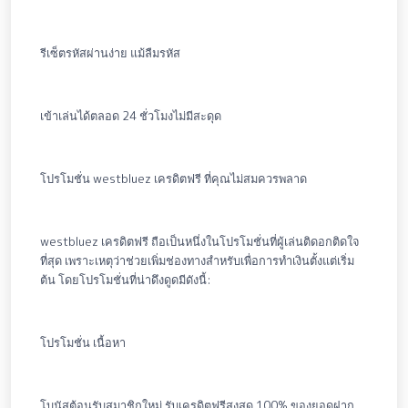
รีเซ็ตรหัสผ่านง่าย แม้ลืมรหัส
เข้าเล่นได้ตลอด 24 ชั่วโมงไม่มีสะดุด
โปรโมชั่น westbluez เครดิตฟรี ที่คุณไม่สมควรพลาด
westbluez เครดิตฟรี ถือเป็นหนึ่งในโปรโมชั่นที่ผู้เล่นติดอกติดใจ
ที่สุด เพราะเหตุว่าช่วยเพิ่มช่องทางสำหรับเพื่อการทำเงินตั้งแต่เริ่ม
ต้น โดยโปรโมชั่นที่น่าดึงดูดมีดังนี้:
โปรโมชั่น เนื้อหา
โบนัสต้อนรับสมาชิกใหม่ รับเครดิตฟรีสูงสุด 100% ของยอดฝาก