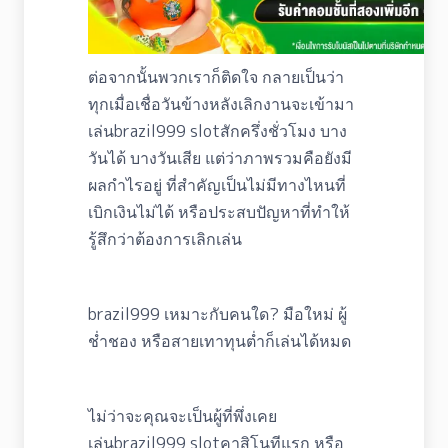
ต่อจากนั้นพวกเราก็ติดใจ กลายเป็นว่า
ทุกเมื่อเชื่อวันข้างหลังเลิกงานจะเข้ามา
เล่นbrazil999 slotสักครึ่งชั่วโมง บาง
วันได้ บางวันเสีย แต่ว่าภาพรวมคือยังมี
ผลกำไรอยู่ ที่สำคัญเป็นไม่มีทางไหนที่
เบิกเงินไม่ได้ หรือประสบปัญหาที่ทำให้
รู้สึกว่าต้องการเลิกเล่น
brazil999 เหมาะกับคนใด? มือใหม่ ผู้
ช่ำชอง หรือสายเทาทุนต่ำก็เล่นได้หมด
ไม่ว่าจะคุณจะเป็นผู้ที่พึ่งเคย
เล่นbrazil999 slotคาสิโนทีแรก หรือ