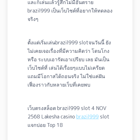
และก็เล่นแล้วรู้สึกไม่มีอันตราย
brazil999 เป็นเว็บไซต์ที่อยากให้ทดลอง
จริงๆ
ตั้งแต่เริ่มเล่นbrazil999 slotจนวันนี้ ยัง
ไม่เคยเจอเรื่องที่มีความคิดว่า โดนโกง
หรือ ระบบเอารัดเอาเปรียบ เลย มันเป็น
เว็บไซต์ที่ เล่นได้เรื่อยๆแบบไม่เครียด
แถมมีโอกาสได้ถอนจริง ไม่ใช่แค่ฝัน
เฟื่องราวกับหลายเว็บที่เคยพบ
เว็บตรงสล็อต brazil999 slot 4 NOV
2568 Lakesha casino
brazil999
slot
แจกบ่อย Top 18