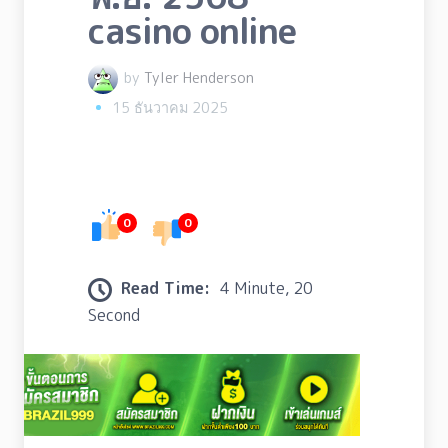
casino online
by
Tyler Henderson
15 ธันวาคม 2025
0
0
Read Time:
4 Minute, 20
Second