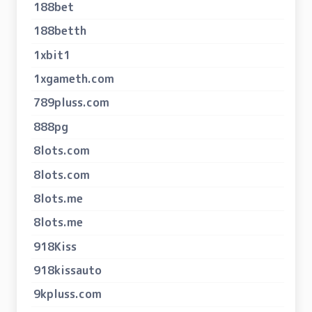
188bet
188betth
1xbit1
1xgameth.com
789pluss.com
888pg
8lots.com
8lots.com
8lots.me
8lots.me
918Kiss
918kissauto
9kpluss.com