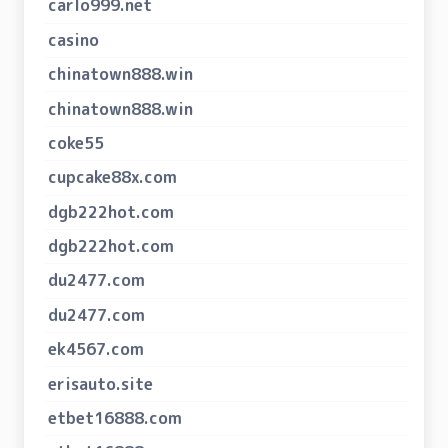
carlo999.net
casino
chinatown888.win
chinatown888.win
coke55
cupcake88x.com
dgb222hot.com
dgb222hot.com
du2477.com
du2477.com
ek4567.com
erisauto.site
etbet16888.com