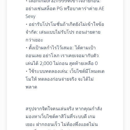
• เลือกเกมbrazil999ที่เข้าใจง่ายก่อน:
อย่างเช่นสล็อต PG หรือบาคาร่าค่าย AE
Sexy
• อย่ารับโปรโมชั่นถ้าเกิดยังไม่เข้าใจข้อ
จำกัด: เล่นแบบไม่รับโปร ถอนง่ายดาย
กว่าเยอะ
• ตั้งเป้าผลกำไรไว้เสมอ: ได้ตามเป้า
ถอนเลย อย่าโลภ เราเคยเจอมากับตัว
เล่นได้ 2,000 ไม่ถอน สุดท้ายเหลือ 0
• ใช้ระบบทดลองเล่น: เว็บไซต์มีโหมดเด
โมให้ ทดลองก่อนจ่ายจริง จะได้ไม่
พลาด
สรุปจากจิตใจคนเล่นจริง หากคุณกำลัง
มองหาเว็บไซต์คาสิโนที่ระบบดี เกม
เยอะ ฝากถอนเร็ว ไม่ต้องพึ่งแอดไม่น