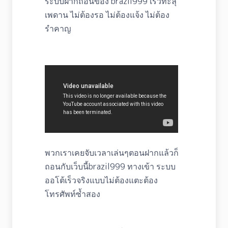
ระบบฝากถอนของ brazil999 เร็วทะลุ
เพดาน ไม่ต้องรอ ไม่ต้องแจ้ง ไม่ต้อง
รำคาญ
พวกเราเคยจับเวลาเล่นๆตอนฝากแล้วก็
ถอนกับเว็บนี้brazil999 ทางเข้า ระบบ
ออโต้เร็วจริงแบบไม่ต้องแตะต้อง
โทรศัพท์ซ้ำสอง