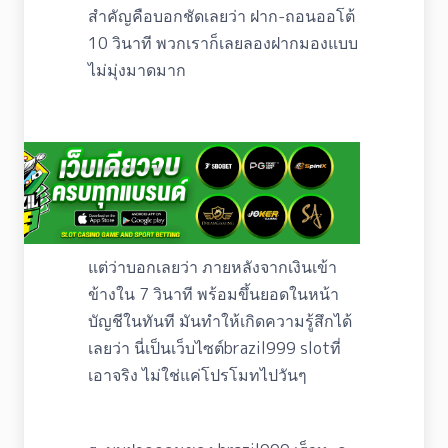
สำคัญคือบอกชัดเลยว่า ฝาก-ถอนออโต้
10 วินาที พวกเราก็เลยลองฝากมองแบบ
ไม่มุ่งมาดมาก
แต่ว่าบอกเลยว่า ภายหลังจากเงินเข้า
ข้างใน 7 วินาที พร้อมขึ้นยอดในหน้า
บัญชีในทันที มันทำให้เกิดความรู้สึกได้
เลยว่า นี่เป็นเว็บไซต์brazil999 slotที่
เอาจริง ไม่ใช่แค่โปรโมทไปวันๆ