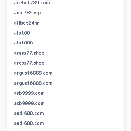
acebet789.com
adm789.vip
allbet24hr
alot66
alot666
aress77.shop
aress77.shop
argus16888.com
argus16888.com
asb9999.com
asb9999.com
audi688.com
audi688.com