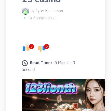
by
Tyler Henderson
14 ธันวาคม 2025
0
0
Read Time:
6 Minute, 0
Second