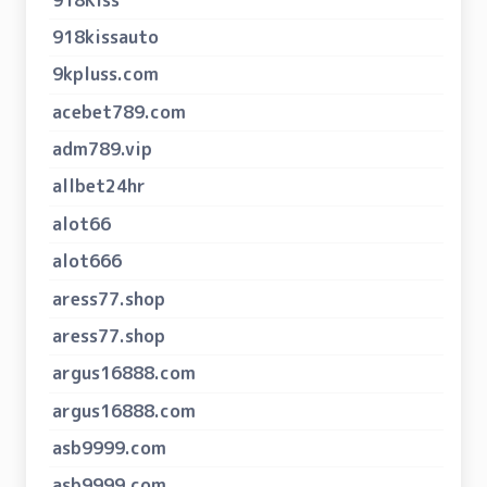
918kissauto
9kpluss.com
acebet789.com
adm789.vip
allbet24hr
alot66
alot666
aress77.shop
aress77.shop
argus16888.com
argus16888.com
asb9999.com
asb9999.com