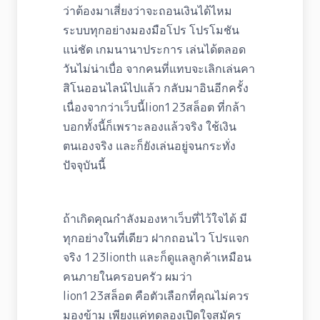
ว่าต้องมาเสี่ยงว่าจะถอนเงินได้ไหม
ระบบทุกอย่างมองมือโปร โปรโมชัน
แน่ชัด เกมนานาประการ เล่นได้ตลอด
วันไม่น่าเบื่อ จากคนที่แทบจะเลิกเล่นคา
สิโนออนไลน์ไปแล้ว กลับมาอินอีกครั้ง
เนื่องจากว่าเว็บนี้lion123สล็อต ที่กล้า
บอกทั้งนี้ก็เพราะลองแล้วจริง ใช้เงิน
ตนเองจริง และก็ยังเล่นอยู่จนกระทั่ง
ปัจจุบันนี้
ถ้าเกิดคุณกำลังมองหาเว็บที่ไว้ใจได้ มี
ทุกอย่างในที่เดียว ฝากถอนไว โปรแจก
จริง 123lionth และก็ดูแลลูกค้าเหมือน
คนภายในครอบครัว ผมว่า
lion123สล็อต คือตัวเลือกที่คุณไม่ควร
มองข้าม เพียงแค่ทดลองเปิดใจสมัคร