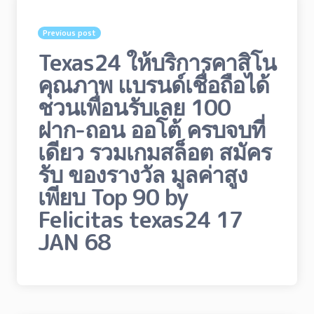
navigation
Previous post
Texas24 ให้บริการคาสิโน
คุณภาพ แบรนด์เชื่อถือได้
ชวนเพื่อนรับเลย 100
ฝาก-ถอน ออโต้ ครบจบที่
เดียว รวมเกมสล็อต สมัคร
รับ ของรางวัล มูลค่าสูง
เพียบ Top 90 by
Felicitas texas24 17
JAN 68