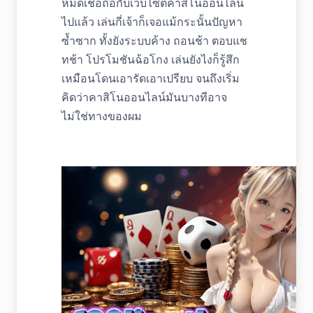
หมดเชื่อถือกับเว็บไซต์คาสิโนออนไลน์
ไปแล้ว เล่นกี่เจ้าก็เจอแม้กระนั้นปัญหา
ซ้ำซาก ทั้งยังระบบค้าง ถอนช้า ตอบแช
ทช้า โปรโมชันฉ้อโกง เล่นยังไงก็รู้สึก
เหมือนโดนเอารัดเอาเปรียบ จนถึงเริ่ม
คิดว่าคาสิโนออนไลน์มันบางทีอาจ
ไม่ใช่ทางของผม