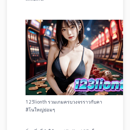
123lionth รวมเกมครบวงจรราวกับคา
สิโนใหญ่ย่อมๆ