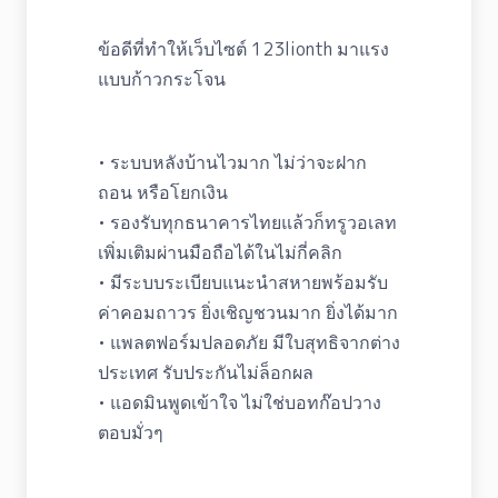
ข้อดีที่ทำให้เว็บไซต์ 123lionth มาแรง
แบบก้าวกระโจน
• ระบบหลังบ้านไวมาก ไม่ว่าจะฝาก
ถอน หรือโยกเงิน
• รองรับทุกธนาคารไทยแล้วก็ทรูวอเลท
เพิ่มเติมผ่านมือถือได้ในไม่กี่คลิก
• มีระบบระเบียบแนะนำสหายพร้อมรับ
ค่าคอมถาวร ยิ่งเชิญชวนมาก ยิ่งได้มาก
• แพลตฟอร์มปลอดภัย มีใบสุทธิจากต่าง
ประเทศ รับประกันไม่ล็อกผล
• แอดมินพูดเข้าใจ ไม่ใช่บอทก๊อปวาง
ตอบมั่วๆ