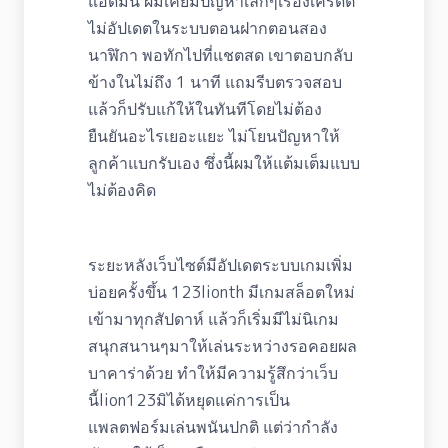
แอดมิน ผมเคยมีปัญหาเล็กๆเรื่องเครดิต
ไม่อัปเดตในระบบตอนฝากตอนสอง
นาฬิกา พอทักไปที่แชตสด เขาตอบกลับ
ข้างในไม่ถึง 1 นาที แถมรีบตรวจสอบ
แล้วก็ปรับแก้ให้ในทันทีโดยไม่ต้อง
ยืนยันอะไรเยอะแยะ ไม่โยนปัญหาให้
ลูกค้าแบกรับเอง ซึ่งนี้ผมให้แต้มเต็มแบบ
ไม่ต้องคิด
ระยะหลังเว็บไซต์มีอัปเดตระบบเกมเพิ่ม
บ่อยครั้งขึ้น 123lionth มีเกมสล็อตใหม่
เข้ามาทุกสัปดาห์ แล้วก็เริ่มมีไม่นิเกม
สนุกสนานๆมาให้เล่นระหว่างรอคอยผล
บาคาร่าด้วย ทำให้มีความรู้สึกว่าเว็บ
นี้lion123มิได้หยุดแค่การเป็น
แพลตฟอร์มเล่นพนันปกติ แต่ว่ากำลัง