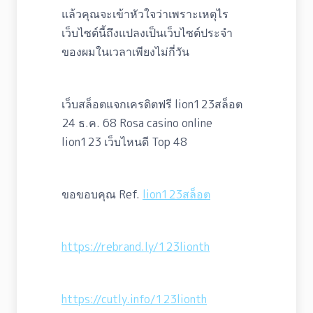
แล้วคุณจะเข้าหัวใจว่าเพราะเหตุไร
เว็บไซต์นี้ถึงแปลงเป็นเว็บไซต์ประจำ
ของผมในเวลาเพียงไม่กี่วัน
เว็บสล็อตแจกเครดิตฟรี lion123สล็อต
24 ธ.ค. 68 Rosa casino online
lion123 เว็บไหนดี Top 48
ขอขอบคุณ Ref.
lion123สล็อต
https://rebrand.ly/123lionth
https://cutly.info/123lionth