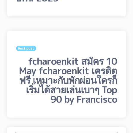
Next post
fcharoenkit สมัคร 10
May fcharoenkit เครดิต
ฟรี เหมาะกับพักผ่อนใครก็
เริ่มได้สายเล่นเบาๆ Top
90 by Francisco