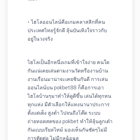
• ไฮโลออนไลน์คือเกมคลาสสิกที่คน
ประเทศไทยรู้จักดี ลุ้นบันเทิงใจราวกับ
อยู่ในวงจริง
ไฮโลเป็นอีกหนึ่งเกมที่เข้าใจง่าย คนใด
กันแน่เคยเล่นตามงานวัดหรืองานบ้าน
งานเรือนมาน่าจะเคยชินกันดี การเล่น
ออนไลน์บน pokbet88 ก็คือการเอา
ไฮโลบ้านๆมาทำให้ดูดีขึ้น เล่นได้ทุกหน
ทุกแห่ง มีตัวเลือกให้แทงนานาประการ
ตั้งแต่เต็ง สูงต่ำ ไปจนถึงโต๊ด ระบบ
ถ่ายทอดสดของ pokbet ทำให้ลุ้นลูกเต๋า
กันแบบเรียลไทม์ มองเห็นกันชัดๆไม่มี
การตัดต่อ ไม่มีกลฉ้อฉล