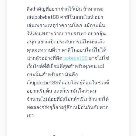
สิ่งสำคัญที่อยากฝากไว้เป็น ถ้าหากจะ
เล่นpokebet88 คาสิโนออนไลน์ อย่า
เล่นเพราะเหตุว่าความโลภ แม้กระนั้น
ให้เล่นเพราะว่าอยากบรรเทา อยากลุ้น
สนุก อยากเปิดประสบการณ์ใหม่ๆแล้ว
คุณจะทราบดีว่า คาสิโนออนไลน์ไม่ได้
น่ากลัวอย่างที่คิด
pokebet88
อาจไม่ใช่
เว็บไซต์ที่ดีเยี่ยมที่สุดสำหรับทุกคน แม้
กระนั้นสำหรับเรา มันคือ
เว็บpokebet88ที่ตอบโจทย์ที่สุดในช่วงที่
อยากเริ่มต้น และก็เรามั่นใจว่าคน
จำนวนไม่น้อยที่ยังไม่กล้าเริ่ม ถ้าหากได้
ทดลองจริงๆก็อาจรู้สึกเหมือนกันกับพวก
เรา