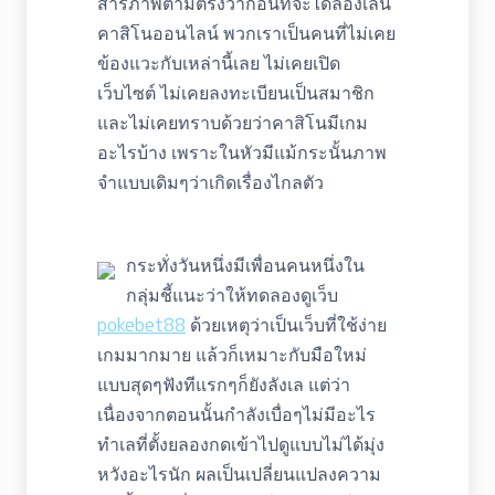
สารภาพตามตรงว่าก่อนที่จะได้ลองเล่น
คาสิโนออนไลน์ พวกเราเป็นคนที่ไม่เคย
ข้องแวะกับเหล่านี้เลย ไม่เคยเปิด
เว็บไซต์ ไม่เคยลงทะเบียนเป็นสมาชิก
และไม่เคยทราบด้วยว่าคาสิโนมีเกม
อะไรบ้าง เพราะในหัวมีแม้กระนั้นภาพ
จำแบบเดิมๆว่าเกิดเรื่องไกลตัว
กระทั่งวันหนึ่งมีเพื่อนคนหนึ่งใน
กลุ่มชี้แนะว่าให้ทดลองดูเว็บ
pokebet88
ด้วยเหตุว่าเป็นเว็บที่ใช้ง่าย
เกมมากมาย แล้วก็เหมาะกับมือใหม่
แบบสุดๆฟังทีแรกๆก็ยังลังเล แต่ว่า
เนื่องจากตอนนั้นกำลังเบื่อๆไม่มีอะไร
ทำเลที่ตั้งยลองกดเข้าไปดูแบบไม่ได้มุ่ง
หวังอะไรนัก ผลเป็นเปลี่ยนแปลงความ