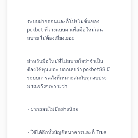
ระบบฝากถอนและก็โปรโมชั่นของ
pokbet ที่วางแบบมาเพื่อมือใหม่เล่น
สบาย ไม่ต้องเสี่ยงเยอะ
สำหรับมือใหม่ที่ไม่สบายใจว่าจำเป็น
ต้องใช้ทุนเยอะ บอกเลยว่า pokbet88 มี
ระบบการคลังที่เหมาะสมกับทุกงบประ
มาณจริงๆเพราะว่า
• ฝากถอนไม่มีอย่างน้อย
• ใช้ได้อีกทั้งบัญชีธนาคารและก็ True