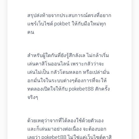
สรุปส่งท้ายจากประสบการณ์ตรงที่อยาก
แชร์เว็บไซต์ pokbet ให้กับมือใหม่ทุก
คน
สำหรับผู้ใดกันที่ยังรู้สึกลังเล ไม่กล้าเริ่ม
เล่นคาสิโนออนไลน์ เพราะกลัวว่าจะ
เล่นไม่เป็น กลัวโดนหลอก หรือเปล่ามั่น
อกมั่นใจในระบบต่างๆต้องการที่จะให้
ทดลองเปิดใจให้กับ pokebet88 สักครั้ง
จริงๆ
ด้วยเหตุว่าจากที่ได้ลองใช้ด้วยตัวเอง
และก็เล่นมาอย่างต่อเนื่อง จะต้องบอก
เลยว่า pokebet88 ไม่ใช่แค่เว็บไซต์คาสิ